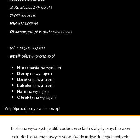
ul. Ku Słońcu 24F lokal 1
71-073 Szczecin
NIP
: 8521103669
Otwarte
: pon-pt w godz 10.00-17.00
tel
. +48 500 103 180
email
:
oferty@pronovo.pl
Mieszkania
na wynajem
Domy
na wynajem
Działki
na wynajem
Lokale
na wynajem
Hale
na wynajem
Obiekty
na wynajem
Współpracujemy z
adresowo.pl
Mieszkania
na sprzedaż
Domy
na sprzedaż
Ta strona wykorzystuje pliki cookies w celach statystycznych oraz w
Działki
na sprzedaż
celu dostosowania naszych serwisów do indywidualnych potrzeb
Lokale
na sprzedaż