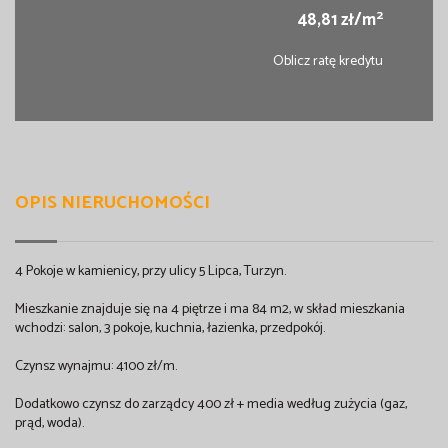
2
48,81 zł/m
Oblicz ratę kredytu
OPIS NIERUCHOMOŚCI
4 Pokoje w kamienicy, przy ulicy 5 Lipca, Turzyn.
Mieszkanie znajduje się na 4 piętrze i ma 84 m2, w skład mieszkania
wchodzi: salon, 3 pokoje, kuchnia, łazienka, przedpokój.
Czynsz wynajmu: 4100 zł/m.
Dodatkowo czynsz do zarządcy 400 zł + media według zużycia (gaz,
prąd, woda).