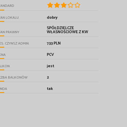
TANDARD
dobry
TAN LOKALU
SPÓŁDZIELCZE
WŁASNOŚCIOWE Z KW
TAN PRAWNY
733 PLN
ES. CZYNSZ ADMIN.
PCV
KNA
jest
ALKON
2
ICZBA BALKONÓW
tak
INDA