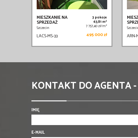
MIESZKANIE NA
MIES
3 pokoje
2
SPRZEDAŻ
63,81 m
SPRZ
2
7 757,40 zł/m
Szczecin
Szczeci
495 000 zł
LACS-MS-33
ARN-M
KONTAKT DO AGENTA -
IMIĘ
E-MAIL