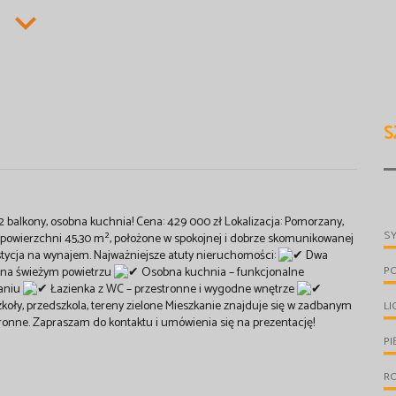
S
 balkony, osobna kuchnia! Cena: 429 000 zł Lokalizacja: Pomorzany,
S
powierzchni 45,30 m², położone w spokojnej i dobrze skomunikowanej
estycja na wynajem. Najważniejsze atuty nieruchomości:
Dwa
P
 na świeżym powietrzu
Osobna kuchnia – funkcjonalne
waniu
Łazienka z WC – przestronne i wygodne wnętrze
szkoły, przedszkola, tereny zielone Mieszkanie znajduje się w zadbanym
LI
tronne. Zapraszam do kontaktu i umówienia się na prezentację!
PI
R