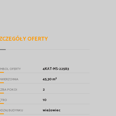
ZCZEGÓŁY OFERTY
4KAT-MS-22583
YMBOL OFERTY
45,30 m²
OWIERZCHNIA
2
CZBA POKOI
10
ĘTRO
wieżowiec
ODZAJ BUDYNKU