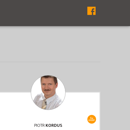
84
OFERT
PIOTR
KORDUS