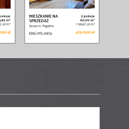
MIESZKANIE NA
 pokoje
2 pokoje
2
2
4,82 m
SPRZEDAŻ
60,00 m
2
2
62 zł/m
7 916,67 zł/m
Szczecin, Pogodno
000 zł
475 000 zł
KNG-MS-11879