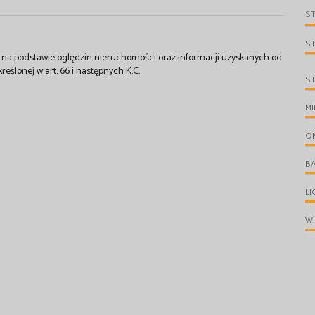
S
S
st na podstawie oględzin nieruchomości oraz informacji uzyskanych od
kreślonej w art. 66 i następnych K.C.
S
MI
O
B
L
W