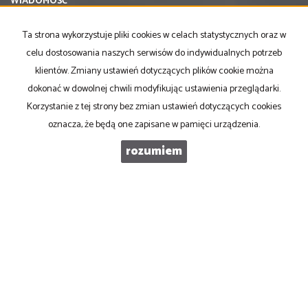
WIADOMOŚĆ
Ta strona wykorzystuje pliki cookies w celach statystycznych oraz w
celu dostosowania naszych serwisów do indywidualnych potrzeb
klientów. Zmiany ustawień dotyczących plików cookie można
dokonać w dowolnej chwili modyfikując ustawienia przeglądarki.
Korzystanie z tej strony bez zmian ustawień dotyczących cookies
oznacza, że będą one zapisane w pamięci urządzenia.
rozumiem
PRONOVO Kordus
ul. Ku Słońcu 24F lokal 1
71-073 Szczecin
NIP
: 8521103669
Otwarte
: pon-pt w godz 10.00-17.00
tel
. +48 500 103 180