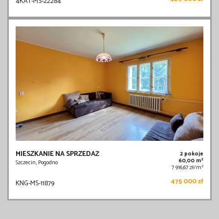
4KAT-MS-22284
MIESZKANIE NA SPRZEDAŻ
2 pokoje
2
60,00 m
Szczecin, Pogodno
2
7 916,67 zł/m
475 000 zł
KNG-MS-11879