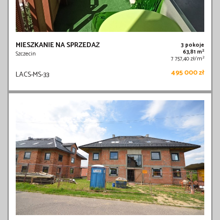
MIESZKANIE NA SPRZEDAŻ
3 pokoje
2
63,81 m
Szczecin
2
7 757,40 zł/m
495 000 zł
LACS-MS-33