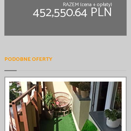
RAZEM (cena + opłaty)
452,550.64 PLN
PODOBNE OFERTY