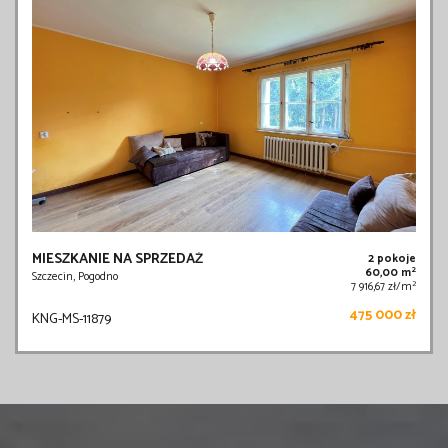
MIESZKANIE NA SPRZEDAŻ
2 pokoje
2
60,00 m
Szczecin, Pogodno
2
7 916,67 zł/m
475 000 zł
KNG-MS-11879