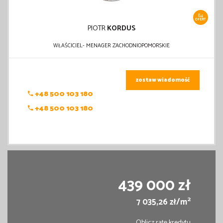
84
OFERT
PIOTR
KORDUS
WŁAŚCICIEL- MENAGER ZACHODNIOPOMORSKIE
zostaw wiadomość
+48 500 103 180
+48 500 103 180
439 000 zł
2
7 035,26 zł/m
Oblicz ratę kredytu