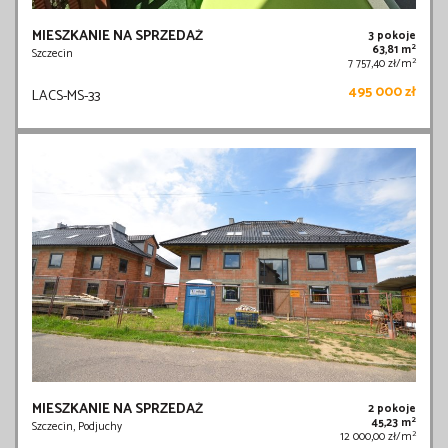
MIESZKANIE NA SPRZEDAŻ
3 pokoje
2
63,81 m
Szczecin
2
7 757,40 zł/m
495 000 zł
LACS-MS-33
MIESZKANIE NA SPRZEDAŻ
2 pokoje
2
45,23 m
Szczecin, Podjuchy
2
12 000,00 zł/m