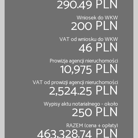
290.49 PLN
Wniosek do WKW
200 PLN
VAT od wniosku do WKW
46 PLN
Prowizja agencji nieruchomości
10,975 PLN
VAT od prowizji agencji nieruchomości
2,524.25 PLN
Wypisy aktu notarialnego - około
250 PLN
RAZEM (cena + opłaty)
463,328.74 PLN