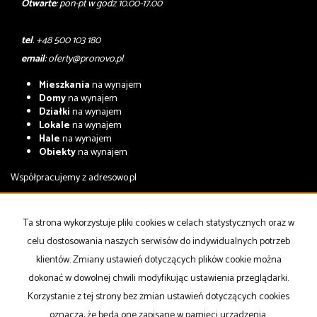
Otwarte
: pon-pt w godz 10.00-17.00
tel
. +48 500 103 180
email
:
oferty@pronovo.pl
Mieszkania
na wynajem
Domy
na wynajem
Działki
na wynajem
Lokale
na wynajem
Hale
na wynajem
Obiekty
na wynajem
Współpracujemy z
adresowo.pl
Mieszkania
na sprzedaż
Domy
na sprzedaż
Ta strona wykorzystuje pliki cookies w celach statystycznych oraz w
Działki
na sprzedaż
celu dostosowania naszych serwisów do indywidualnych potrzeb
Lokale
na sprzedaż
Hale
na sprzedaż
klientów. Zmiany ustawień dotyczących plików cookie można
Obiekty
na sprzedaż
dokonać w dowolnej chwili modyfikując ustawienia przeglądarki.
Korzystanie z tej strony bez zmian ustawień dotyczących cookies
Strona główna
notatnik
Kup
Sprzedaj
Kontakt
oznacza, że będą one zapisane w pamięci urządzenia.