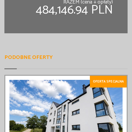
RAZEM (cena + opłaty)
484,146.94 PLN
PODOBNE OFERTY
OFERTA SPECJALNA