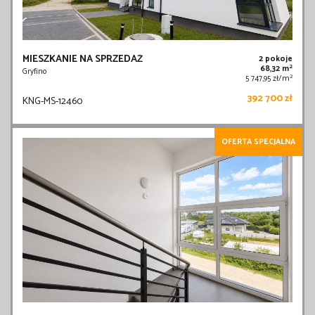
MIESZKANIE NA SPRZEDAŻ
2 pokoje
2
68,32 m
Gryfino
2
5 747,95 zł/m
392 700 zł
KNG-MS-12460
OFERTA SPECJALNA