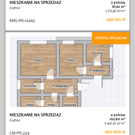
MIESZKANIE NA SPRZEDAŻ
2 pokoje
2
81,92 m
Gryfino
2
5 575,56 zł/m
456 750 zł
KNG-MS-12463
OFERTA SPECJALNA
MIESZKANIE NA SPRZEDAŻ
4 pokoje
2
102,80 m
Gryfino
2
5 447,47 zł/m
560 000 zł
LNI-MS-224