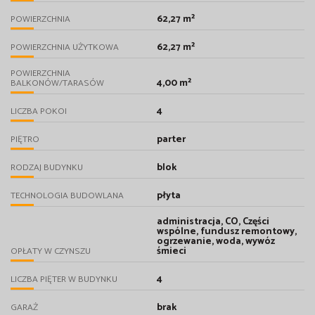
62,27 m²
POWIERZCHNIA
62,27 m²
POWIERZCHNIA UŻYTKOWA
POWIERZCHNIA
4,00 m²
BALKONÓW/TARASÓW
4
LICZBA POKOI
parter
PIĘTRO
blok
RODZAJ BUDYNKU
płyta
TECHNOLOGIA BUDOWLANA
administracja, CO, Części
wspólne, fundusz remontowy,
ogrzewanie, woda, wywóz
śmieci
OPŁATY W CZYNSZU
4
LICZBA PIĘTER W BUDYNKU
brak
GARAŻ