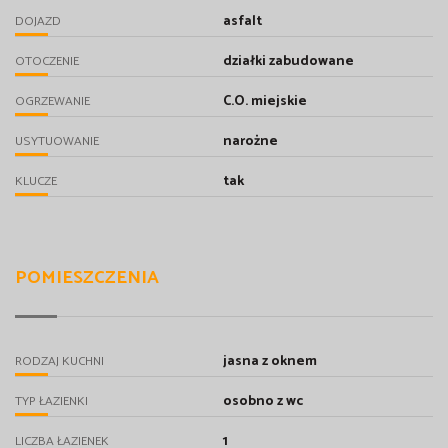
asfalt
DOJAZD
działki zabudowane
OTOCZENIE
C.O. miejskie
OGRZEWANIE
narożne
USYTUOWANIE
tak
KLUCZE
POMIESZCZENIA
jasna z oknem
RODZAJ KUCHNI
osobno z wc
TYP ŁAZIENKI
1
LICZBA ŁAZIENEK