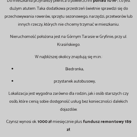
Do mieszkania przynależy piwnica o powierzchni
ponad 10 m²
, co jest
dużym atutem. Taka dodatkowa przestrzeń świetnie sprawdzi się do
przechowywania rowerów, sprzętu sezonowego, narzędzi, przetworów lub
innych rzeczy, których nie chcemy trzymać w mieszkaniu.
Nieruchomość położona jest na Górnym Tarasie w Gryfinie, przy ul.
Krasińskiego.
W najbliższej okolicy znajdują się m.in.:
Biedronka,
przystanek autobusowy,
Lokalizacja jest wygodna zarówno dla rodzin, jak i osób starszych czy
osób, które cenią sobie dostępność usług bez konieczności dalekich
dojazdów.
Czynsz wynosi ok.
1000 zł
miesięcznie plus
fundusz remontowy 189
zł
.