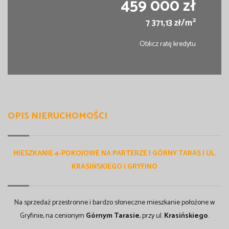
459 000 zł
2
7 371,13 zł/m
Oblicz ratę kredytu
OPIS NIERUCHOMOŚCI
MIESZKANIE 4-POKOJOWE NA PARTERZE | GÓRNY TARAS | UL.
KRASIŃSKIEGO | GRYFINO
Na sprzedaż przestronne i bardzo słoneczne mieszkanie położone w
Gryfinie, na cenionym
Górnym Tarasie
, przy ul.
Krasińskiego
.