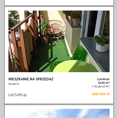
MIESZKANIE NA SPRZEDAŻ
3 pokoje
2
63,81 m
Szczecin
2
7 757,40 zł/m
495 000 zł
LACS-MS-33