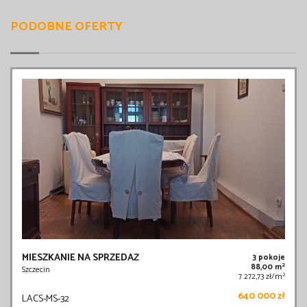
PODOBNE OFERTY
MIESZKANIE NA SPRZEDAŻ
3 pokoje
2
88,00 m
Szczecin
2
7 272,73 zł/m
640 000 zł
LACS-MS-32