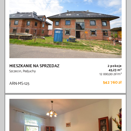
MIESZKANIE NA SPRZEDAŻ
2 pokoje
2
45,23 m
Szczecin, Podjuchy
2
12 000,00 zł/m
542 760 zł
ARN-MS-125