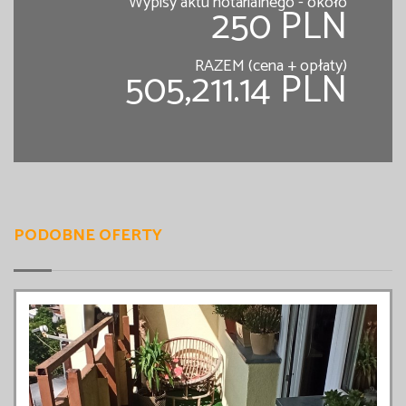
Wypisy aktu notarialnego - około
250 PLN
RAZEM (cena + opłaty)
505,211.14 PLN
PODOBNE OFERTY