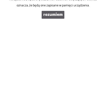
oznacza, że będą one zapisane w pamięci urządzenia.
WIADOMOŚĆ
rozumiem
PRONOVO Kordus
ul. Ku Słońcu 24F lokal 1
71-073 Szczecin
NIP
: 8521103669
Otwarte
: pon-pt w godz 10.00-17.00