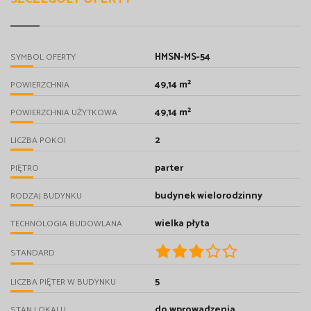
HMSN-MS-54
SYMBOL OFERTY
49,14 m²
POWIERZCHNIA
49,14 m²
POWIERZCHNIA UŻYTKOWA
2
LICZBA POKOI
parter
PIĘTRO
budynek wielorodzinny
RODZAJ BUDYNKU
wielka płyta
TECHNOLOGIA BUDOWLANA
STANDARD
5
LICZBA PIĘTER W BUDYNKU
do wprowadzenia
STAN LOKALU