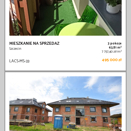
MIESZKANIE NA SPRZEDAŻ
3 pokoje
2
63,81 m
Szczecin
2
7 757,40 zł/m
495 000 zł
LACS-MS-33