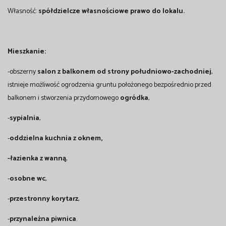
Własność:
spółdzielcze własnościowe prawo do lokalu.
Mieszkanie:
-obszerny
salon z balkonem od strony południowo-zachodniej
,
istnieje możliwość ogrodzenia gruntu położonego bezpośrednio przed
balkonem i stworzenia przydomowego
ogródka
,
-
sypialnia
,
-
oddzielna kuchnia z oknem,
-łazienka z wanną
,
-
osobne wc
,
-
przestronny
korytarz
,
-
przynależna piwnica
.