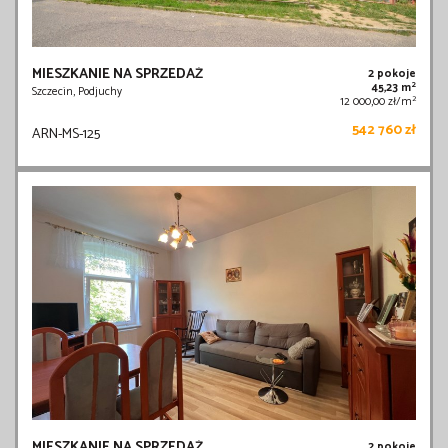
MIESZKANIE NA SPRZEDAŻ
2 pokoje
2
45,23 m
Szczecin, Podjuchy
2
12 000,00 zł/m
542 760 zł
ARN-MS-125
MIESZKANIE NA SPRZEDAŻ
2 pokoje