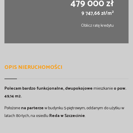
479 000 zł
2
9 747,66 zł/m
Oblicz ratę kredytu
OPIS NIERUCHOMOŚCI
Polecam bardzo funkcjonalne, dwupokojowe
mieszkanie
o pow.
49,14 m2.
Położone
na parterze
w budynku 5-piętrowym, oddanym do użytku w
latach 80-tych, na osiedlu
Reda w Szczecinie
.