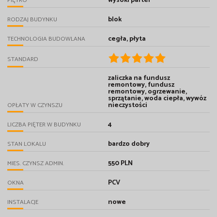
wysoki parter
PIĘTRO
blok
RODZAJ BUDYNKU
cegła, płyta
TECHNOLOGIA BUDOWLANA
STANDARD
zaliczka na fundusz
remontowy, fundusz
remontowy, ogrzewanie,
sprzątanie, woda ciepła, wywóz
nieczystości
OPŁATY W CZYNSZU
4
LICZBA PIĘTER W BUDYNKU
bardzo dobry
STAN LOKALU
550 PLN
MIES. CZYNSZ ADMIN.
PCV
OKNA
nowe
INSTALACJE