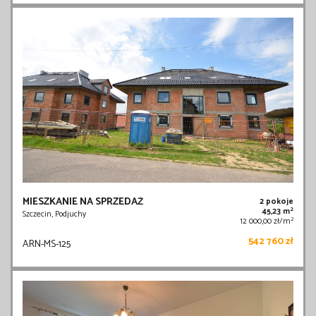
MIESZKANIE NA SPRZEDAŻ
2 pokoje
2
45,23 m
Szczecin, Podjuchy
2
12 000,00 zł/m
542 760 zł
ARN-MS-125