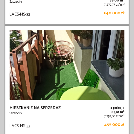
88,00 m
Szczecin
2
7 272,73 zł/m
640 000 zł
LACS-MS-32
MIESZKANIE NA SPRZEDAŻ
3 pokoje
2
63,81 m
Szczecin
2
7 757,40 zł/m
495 000 zł
LACS-MS-33