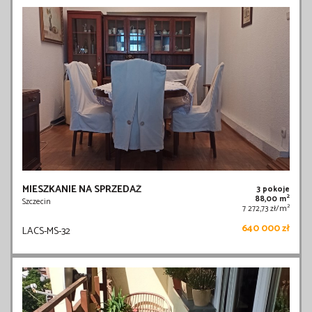
MIESZKANIE NA SPRZEDAŻ
3 pokoje
2
88,00 m
Szczecin
2
7 272,73 zł/m
640 000 zł
LACS-MS-32