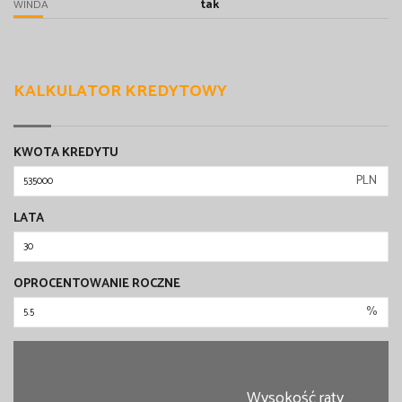
tak
WINDA
KALKULATOR KREDYTOWY
KWOTA KREDYTU
PLN
LATA
OPROCENTOWANIE ROCZNE
%
Wysokość raty