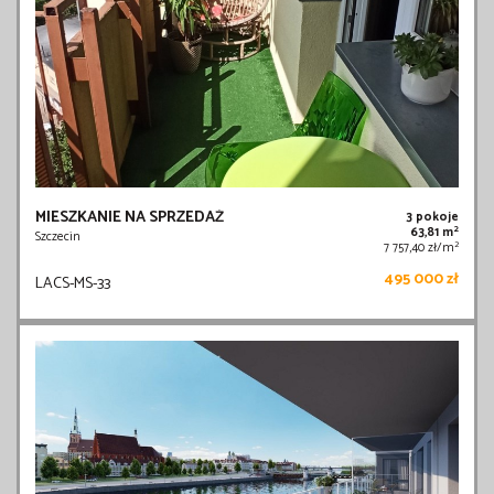
MIESZKANIE NA SPRZEDAŻ
3 pokoje
2
63,81 m
Szczecin
2
7 757,40 zł/m
495 000 zł
LACS-MS-33