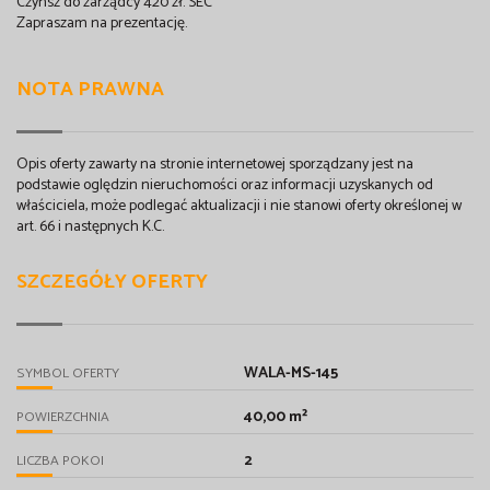
Czynsz do zarządcy 420 zł. SEC
Zapraszam na prezentację.
NOTA PRAWNA
Opis oferty zawarty na stronie internetowej sporządzany jest na
podstawie oględzin nieruchomości oraz informacji uzyskanych od
właściciela, może podlegać aktualizacji i nie stanowi oferty określonej w
art. 66 i następnych K.C.
SZCZEGÓŁY OFERTY
WALA-MS-145
SYMBOL OFERTY
40,00 m²
POWIERZCHNIA
2
LICZBA POKOI