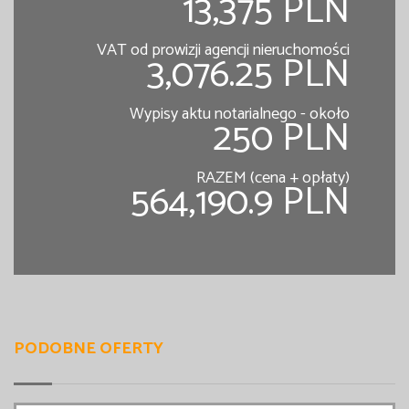
13,375 PLN
VAT od prowizji agencji nieruchomości
3,076.25 PLN
Wypisy aktu notarialnego - około
250 PLN
RAZEM (cena + opłaty)
564,190.9 PLN
PODOBNE OFERTY