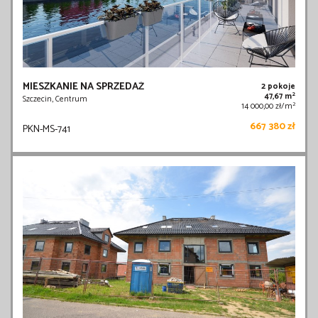
MIESZKANIE NA SPRZEDAŻ
2 pokoje
2
47,67 m
Szczecin, Centrum
2
14 000,00 zł/m
667 380 zł
PKN-MS-741