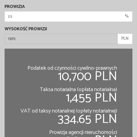
PROWIZJA
%
WYSOKOŚĆ PROWIZJI
PLN
Podatek od czynności cywilno-prawnych
10,700 PLN
Taksa notarialna (opłata notarialna)
1,455 PLN
VAT od taksy notarialnej (opłaty notarialnej)
334.65 PLN
Prowizja agencji nieruchomości