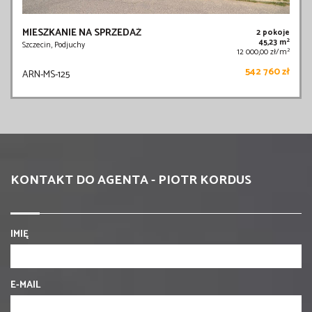
MIESZKANIE NA SPRZEDAŻ
2 pokoje
2
45,23 m
Szczecin, Podjuchy
2
12 000,00 zł/m
542 760 zł
ARN-MS-125
KONTAKT DO AGENTA - PIOTR KORDUS
IMIĘ
E-MAIL