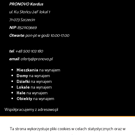
PRONOVO Kordus
ul. Ku Słońcu 24F lokal 1
71-073 Szczecin
NIP
: 8521103669
Otwarte
: pon-pt w godz 10.00-17.00
tel
. +48 500 103 180
email
:
oferty@pronovo.pl
Mieszkania
na wynajem
Domy
na wynajem
Działki
na wynajem
Lokale
na wynajem
Hale
na wynajem
Obiekty
na wynajem
Współpracujemy z
adresowo.pl
Mieszkania
na sprzedaż
Domy
na sprzedaż
Ta strona wykorzystuje pliki cookies w celach statystycznych oraz w
Działki
na sprzedaż