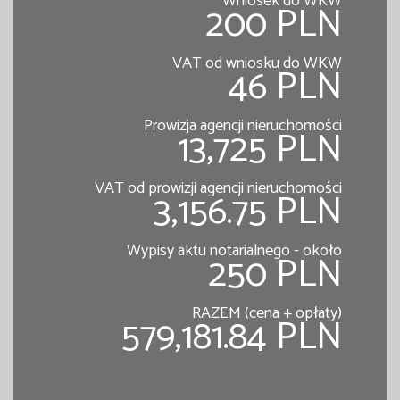
Wniosek do WKW
200 PLN
VAT od wniosku do WKW
46 PLN
Prowizja agencji nieruchomości
13,725 PLN
VAT od prowizji agencji nieruchomości
3,156.75 PLN
Wypisy aktu notarialnego - około
250 PLN
RAZEM (cena + opłaty)
579,181.84 PLN