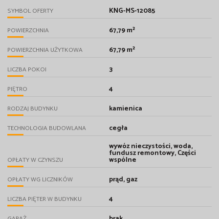
KNG-MS-12085
SYMBOL OFERTY
67,79 m²
POWIERZCHNIA
67,79 m²
POWIERZCHNIA UŻYTKOWA
3
LICZBA POKOI
4
PIĘTRO
kamienica
RODZAJ BUDYNKU
cegła
TECHNOLOGIA BUDOWLANA
wywóz nieczystości, woda,
fundusz remontowy, Części
wspólne
OPŁATY W CZYNSZU
prąd, gaz
OPŁATY WG LICZNIKÓW
4
LICZBA PIĘTER W BUDYNKU
brak
GARAŻ