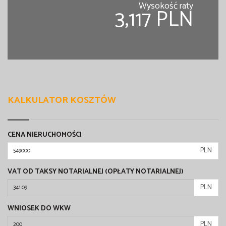
Wysokość raty
3,117 PLN
KALKULATOR KOSZTÓW
CENA NIERUCHOMOŚCI
PLN
VAT OD TAKSY NOTARIALNEJ (OPŁATY NOTARIALNEJ)
PLN
WNIOSEK DO WKW
PLN