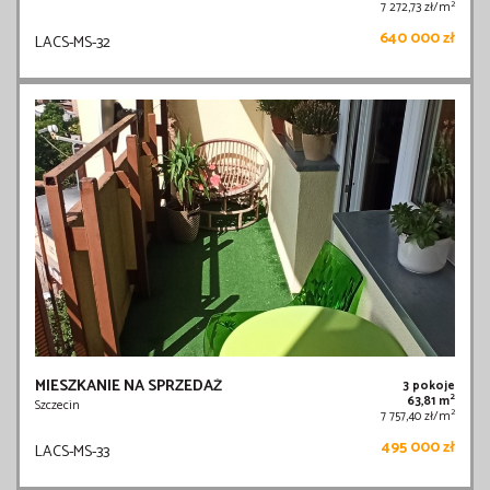
2
7 272,73 zł/m
640 000 zł
LACS-MS-32
MIESZKANIE NA SPRZEDAŻ
3 pokoje
2
63,81 m
Szczecin
2
7 757,40 zł/m
495 000 zł
LACS-MS-33