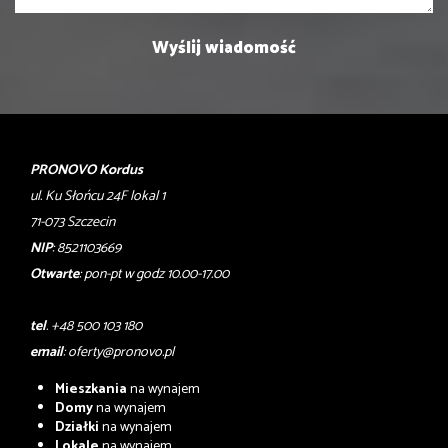
PRONOVO Kordus
ul. Ku Słońcu 24F lokal 1
71-073 Szczecin
NIP
: 8521103669
Otwarte
: pon-pt w godz 10.00-17.00
tel
. +48 500 103 180
email
:
oferty@pronovo.pl
Mieszkania
na wynajem
Domy
na wynajem
Działki
na wynajem
Lokale
na wynajem