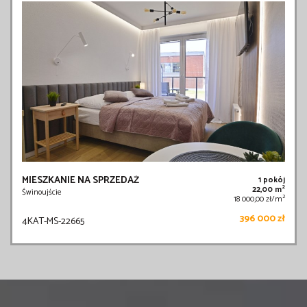
MIESZKANIE NA SPRZEDAŻ
1 pokój
2
22,00 m
Świnoujście
2
18 000,00 zł/m
396 000 zł
4KAT-MS-22665