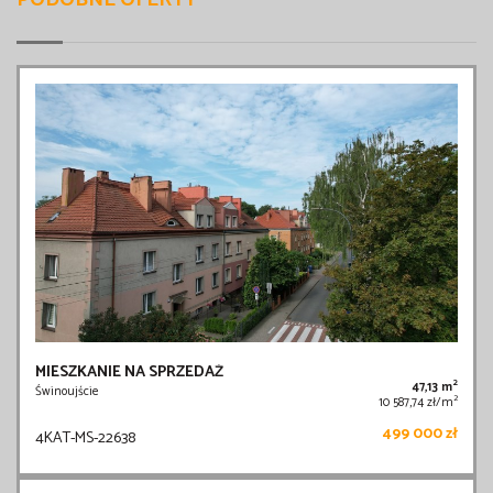
PODOBNE OFERTY
MIESZKANIE NA SPRZEDAŻ
2
47,13 m
Świnoujście
2
10 587,74 zł/m
499 000 zł
4KAT-MS-22638