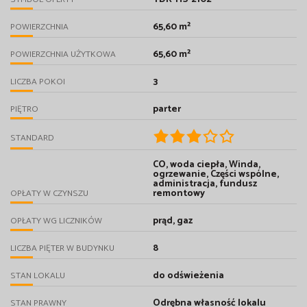
65,60 m²
POWIERZCHNIA
65,60 m²
POWIERZCHNIA UŻYTKOWA
3
LICZBA POKOI
parter
PIĘTRO
STANDARD
CO, woda ciepła, Winda,
ogrzewanie, Części wspólne,
administracja, fundusz
remontowy
OPŁATY W CZYNSZU
prąd, gaz
OPŁATY WG LICZNIKÓW
8
LICZBA PIĘTER W BUDYNKU
do odświeżenia
STAN LOKALU
Odrębna własność lokalu
STAN PRAWNY