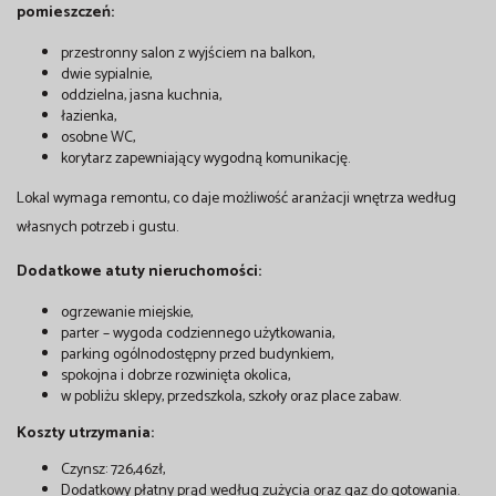
pomieszczeń:
przestronny salon z wyjściem na balkon,
dwie sypialnie,
oddzielna, jasna kuchnia,
łazienka,
osobne WC,
korytarz zapewniający wygodną komunikację.
Lokal wymaga remontu, co daje możliwość aranżacji wnętrza według
własnych potrzeb i gustu.
Dodatkowe atuty nieruchomości:
ogrzewanie miejskie,
parter – wygoda codziennego użytkowania,
parking ogólnodostępny przed budynkiem,
spokojna i dobrze rozwinięta okolica,
w pobliżu sklepy, przedszkola, szkoły oraz place zabaw.
Koszty utrzymania:
Czynsz: 726,46zł,
Dodatkowy płatny prąd według zużycia oraz gaz do gotowania.