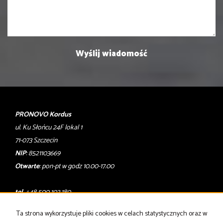
PRONOVO Kordus
ul. Ku Słońcu 24F lokal 1
71-073 Szczecin
NIP
: 8521103669
Otwarte
: pon-pt w godz 10.00-17.00
tel
. +48 500 103 180
email
:
oferty@pronovo.pl
Ta strona wykorzystuje pliki cookies w celach statystycznych oraz w