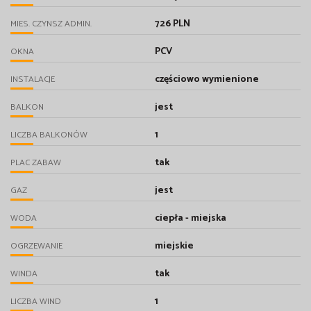
726 PLN
MIES. CZYNSZ ADMIN.
PCV
OKNA
częściowo wymienione
INSTALACJE
jest
BALKON
1
LICZBA BALKONÓW
tak
PLAC ZABAW
jest
GAZ
ciepła - miejska
WODA
miejskie
OGRZEWANIE
tak
WINDA
1
LICZBA WIND