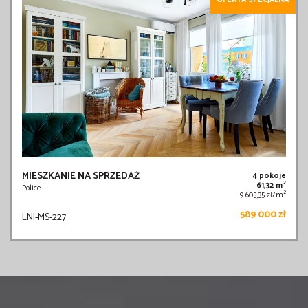
OFERTA SPECJALNA
MIESZKANIE NA SPRZEDAŻ
4 pokoje
2
61,32 m
Police
2
9 605,35 zł/m
589 000 zł
LNI-MS-227