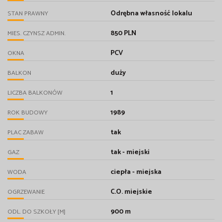
Odrębna własność lokalu
STAN PRAWNY
850 PLN
MIES. CZYNSZ ADMIN.
PCV
OKNA
duży
BALKON
1
LICZBA BALKONÓW
1989
ROK BUDOWY
tak
PLAC ZABAW
tak - miejski
GAZ
ciepła - miejska
WODA
C.O. miejskie
OGRZEWANIE
900 m
ODL. DO SZKOŁY [M]