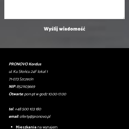
PRONOVO Kordus
ul. Ku Słońcu 24F lokal 1
71-073 Szczecin
NIP
: 8521103669
Otwarte
: pon-pt w godz 10.00-17.00
tel
. +48 500 103 180
email
:
oferty@pronovo.pl
Mieszkania
na wynajem