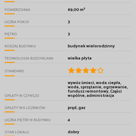
69,00 m²
POWIERZCHNIA
3
LICZBA POKOI
3
PIĘTRO
budynek wielorodzinny
RODZAJ BUDYNKU
wielka płyta
TECHNOLOGIA BUDOWLANA
STANDARD
wywóz śmieci, woda ciepła,
woda, sprzątanie, ogrzewanie,
fundusz remontowy, Części
wspólne, administracja
OPŁATY W CZYNSZU
prąd, gaz
OPŁATY WG LICZNIKÓW
4
LICZBA PIĘTER W BUDYNKU
dobry
STAN LOKALU