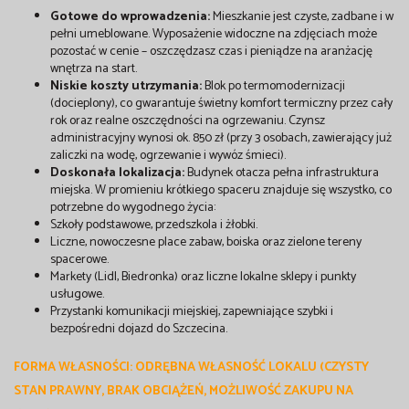
Gotowe do wprowadzenia:
Mieszkanie jest czyste, zadbane i w
pełni umeblowane. Wyposażenie widoczne na zdjęciach może
pozostać w cenie – oszczędzasz czas i pieniądze na aranżację
wnętrza na start.
Niskie koszty utrzymania:
Blok po termomodernizacji
(docieplony), co gwarantuje świetny komfort termiczny przez cały
rok oraz realne oszczędności na ogrzewaniu. Czynsz
administracyjny wynosi ok. 850 zł (przy 3 osobach, zawierający już
zaliczki na wodę, ogrzewanie i wywóz śmieci).
Doskonała lokalizacja:
Budynek otacza pełna infrastruktura
miejska. W promieniu krótkiego spaceru znajduje się wszystko, co
potrzebne do wygodnego życia:
Szkoły podstawowe, przedszkola i żłobki.
Liczne, nowoczesne place zabaw, boiska oraz zielone tereny
spacerowe.
Markety (Lidl, Biedronka) oraz liczne lokalne sklepy i punkty
usługowe.
Przystanki komunikacji miejskiej, zapewniające szybki i
bezpośredni dojazd do Szczecina.
FORMA WŁASNOŚCI:
ODRĘBNA WŁASNOŚĆ LOKALU (CZYSTY
STAN PRAWNY, BRAK OBCIĄŻEŃ, MOŻLIWOŚĆ ZAKUPU NA