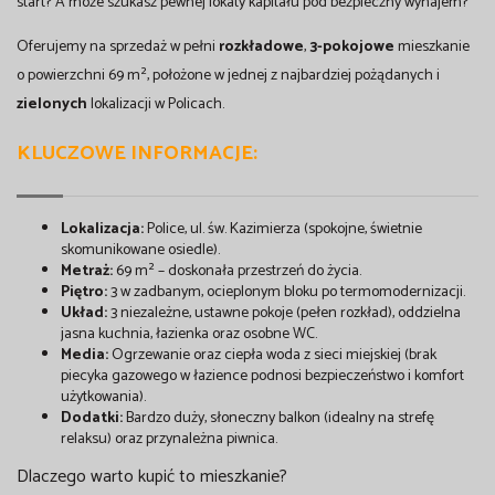
start? A może szukasz pewnej lokaty kapitału pod bezpieczny wynajem?
Oferujemy na sprzedaż w pełni
rozkładowe
,
3-pokojowe
mieszkanie
o powierzchni 69 m², położone w jednej z najbardziej pożądanych i
zielonych
lokalizacji w Policach.
KLUCZOWE INFORMACJE:
Lokalizacja:
Police, ul. św. Kazimierza (spokojne, świetnie
skomunikowane osiedle).
Metraż:
69 m² – doskonała przestrzeń do życia.
Piętro:
3 w zadbanym, ocieplonym bloku po termomodernizacji.
Układ:
3 niezależne, ustawne pokoje (pełen rozkład), oddzielna
jasna kuchnia, łazienka oraz osobne WC.
Media:
Ogrzewanie oraz ciepła woda z sieci miejskiej (brak
piecyka gazowego w łazience podnosi bezpieczeństwo i komfort
użytkowania).
Dodatki:
Bardzo duży, słoneczny balkon (idealny na strefę
relaksu) oraz przynależna piwnica.
Dlaczego warto kupić to mieszkanie?