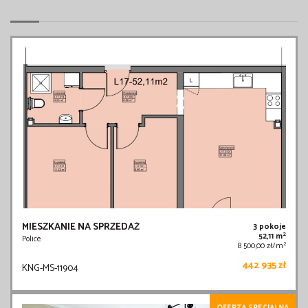
MIESZKANIE NA SPRZEDAŻ
3 pokoje
2
52,11 m
Police
2
8 500,00 zł/m
442 935 zł
KNG-MS-11904