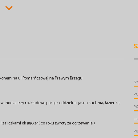
S
balkonem na ul Pomarńczowej na Prawym Brzegu
S
P
 wchodzą trzy rozkładowe pokoje, oddzielna, jasna kuchnia, łazienka,
P
LI
zaliczkami ok 990 zł ( co roku zwroty za ogrzewania )
PI