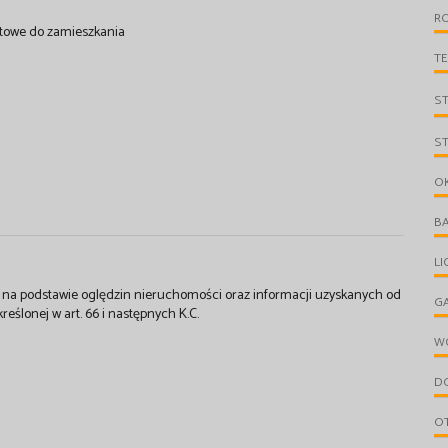
R
towe do zamieszkania
T
S
S
O
B
L
st na podstawie oględzin nieruchomości oraz informacji uzyskanych od
G
kreślonej w art. 66 i następnych K.C.
W
D
O