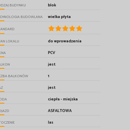
blok
ODZAJ BUDYNKU
wielka płyta
ECHNOLOGIA BUDOWLANA
TANDARD
do wprowadzenia
TAN LOKALU
PCV
KNA
jest
ALKON
1
ICZBA BALKONÓW
jest
AZ
ciepła - miejska
ODA
ASFALTOWA
OJAZD
las
TOCZENIE