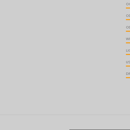
O
OD
OD
W
LI
U
D