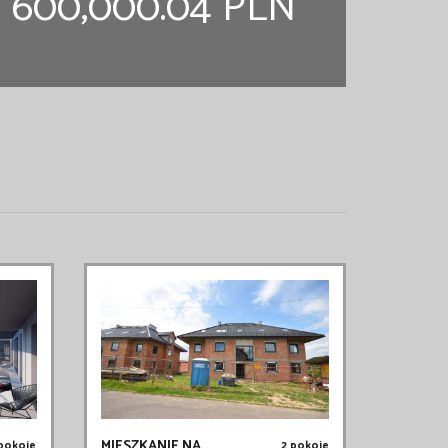
600,000.04 PLN
MIESZKANIE NA
 pokoje
2 pokoje