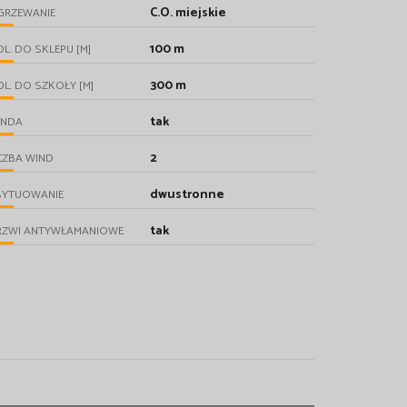
C.O. miejskie
GRZEWANIE
100 m
L. DO SKLEPU [M]
300 m
L. DO SZKOŁY [M]
tak
INDA
2
CZBA WIND
dwustronne
SYTUOWANIE
tak
RZWI ANTYWŁAMANIOWE