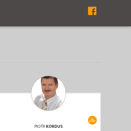
84
OFERT
PIOTR
KORDUS