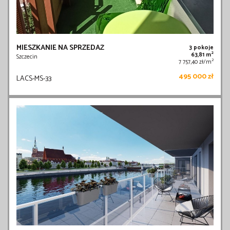
MIESZKANIE NA SPRZEDAŻ
3 pokoje
2
63,81 m
Szczecin
2
7 757,40 zł/m
495 000 zł
LACS-MS-33