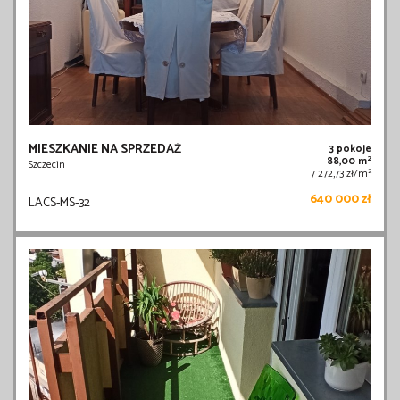
MIESZKANIE NA SPRZEDAŻ
3 pokoje
2
88,00 m
Szczecin
2
7 272,73 zł/m
640 000 zł
LACS-MS-32