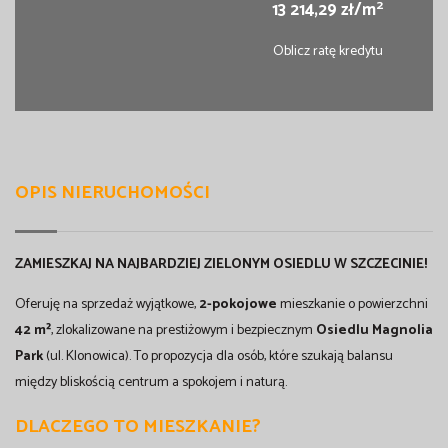
2
13 214,29 zł/m
Oblicz ratę kredytu
OPIS NIERUCHOMOŚCI
ZAMIESZKAJ NA NAJBARDZIEJ ZIELONYM OSIEDLU W SZCZECINIE!
Oferuję na sprzedaż wyjątkowe,
2-pokojowe
mieszkanie o powierzchni
42 m²
, zlokalizowane na prestiżowym i bezpiecznym
Osiedlu Magnolia
Park
(ul. Klonowica). To propozycja dla osób, które szukają balansu
między bliskością centrum a spokojem i naturą.
DLACZEGO TO MIESZKANIE?