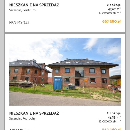
MIESZKANIE NA SPRZEDAŻ
2 pokoje
2
47,67 m
Szczecin, Centrum
2
14 000,00 zł/m
667 380 zł
PKN-MS-741
MIESZKANIE NA SPRZEDAŻ
2 pokoje
2
45,23 m
Szczecin, Podjuchy
2
12 000,00 zł/m
542 760 zł