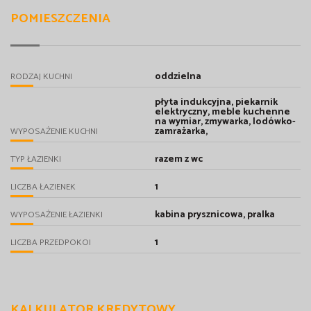
POMIESZCZENIA
oddzielna
RODZAJ KUCHNI
płyta indukcyjna, piekarnik
elektryczny, meble kuchenne
na wymiar, zmywarka, lodówko-
zamrażarka,
WYPOSAŻENIE KUCHNI
razem z wc
TYP ŁAZIENKI
1
LICZBA ŁAZIENEK
kabina prysznicowa, pralka
WYPOSAŻENIE ŁAZIENKI
1
LICZBA PRZEDPOKOI
KALKULATOR KREDYTOWY