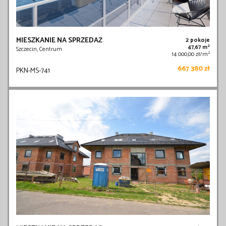
MIESZKANIE NA SPRZEDAŻ
2 pokoje
2
47,67 m
Szczecin, Centrum
2
14 000,00 zł/m
667 380 zł
PKN-MS-741