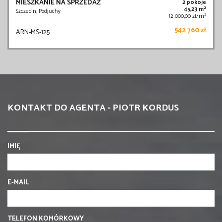
MIESZKANIE NA SPRZEDAŻ
2 pokoje
2
45,23 m
Szczecin, Podjuchy
2
12 000,00 zł/m
542 760 zł
ARN-MS-125
KONTAKT DO AGENTA - PIOTR KORDUS
IMIĘ
E-MAIL
TELEFON KOMÓRKOWY