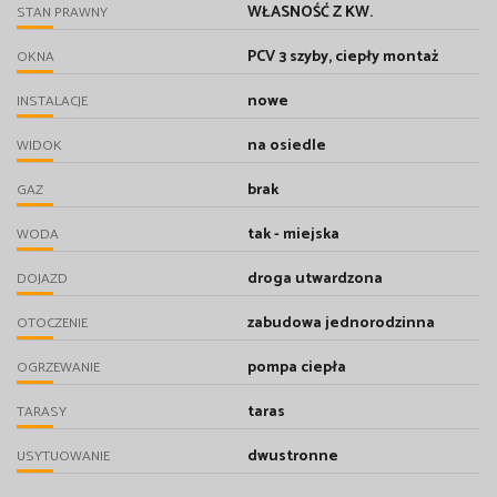
WŁASNOŚĆ Z KW.
STAN PRAWNY
PCV 3 szyby, ciepły montaż
OKNA
nowe
INSTALACJE
na osiedle
WIDOK
brak
GAZ
tak - miejska
WODA
droga utwardzona
DOJAZD
zabudowa jednorodzinna
OTOCZENIE
pompa ciepła
OGRZEWANIE
taras
TARASY
dwustronne
USYTUOWANIE