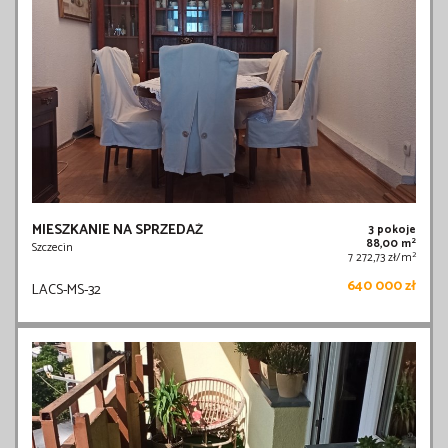
MIESZKANIE NA SPRZEDAŻ
3 pokoje
2
88,00 m
Szczecin
2
7 272,73 zł/m
640 000 zł
LACS-MS-32