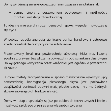
Domy wyróżniają się energooszczędnymi rozwiązaniami, takimi jak:
pompa ciepła z ogrzewaniem podłogowym i możliwością
montażu instalacji fotowoltaicznej.
To idealne miejsce dla rodzin ceniących spokój, wygodę i nowoczesny
styl życia.
W pobliżu osiedla znajdują się liczne punkty handlowe i usługowe,
szkoła, przedszkole oraz przystanki autobusowe.
Prezentowany lokal ma powierzchnię użytkową 66,62 m2, liczoną
zgodnie z prawem bez wliczania powierzchni pod ściankami działowymi.
Do wyłącznego korzystania przez właścicieli jest ogródek o powierzchni
ok. 96 m2.
Budynki zostały zaprojektowane w sposób maksymalnie wykorzystujący
powierzchnię, kondygnacja pierwszego piętra jest pozbawiona
uciążliwości, ponieważ budynki mają płaskie dachy i nie ma żadnych
skosów zabierających funkcjonalność.
Domy w I etapie sprzedaży są już po odbiorach technicznych i istnieje
możliwość szybkiego przeniesienia własności i wydania.