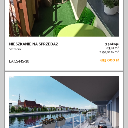
MIESZKANIE NA SPRZEDAŻ
3 pokoje
2
63,81 m
Szczecin
2
7 757,40 zł/m
495 000 zł
LACS-MS-33