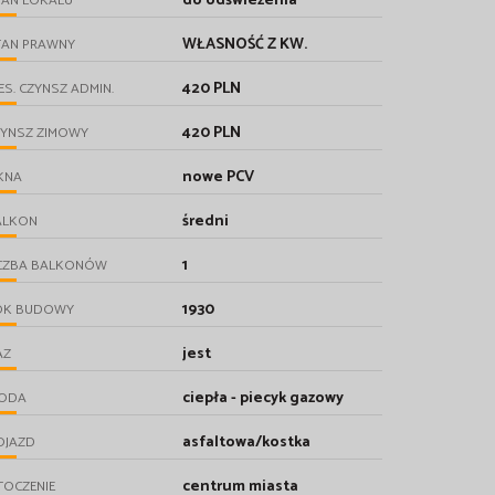
do odświeżenia
TAN LOKALU
WŁASNOŚĆ Z KW.
TAN PRAWNY
420 PLN
ES. CZYNSZ ADMIN.
420 PLN
ZYNSZ ZIMOWY
nowe PCV
KNA
średni
ALKON
1
ICZBA BALKONÓW
1930
OK BUDOWY
jest
AZ
ciepła - piecyk gazowy
ODA
asfaltowa/kostka
OJAZD
centrum miasta
TOCZENIE