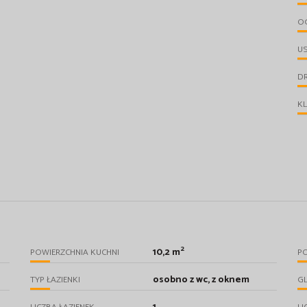
O
U
D
KL
2
10,2 m
POWIERZCHNIA KUCHNI
PO
osobno z wc, z oknem
TYP ŁAZIENKI
GL