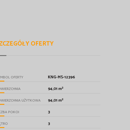
ZCZEGÓŁY OFERTY
KNG-MS-12396
YMBOL OFERTY
94,01 m²
OWIERZCHNIA
94,01 m²
OWIERZCHNIA UŻYTKOWA
3
CZBA POKOI
3
ĘTRO