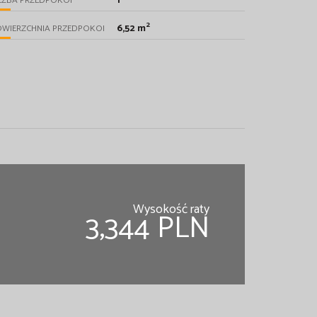
1
CZBA PRZEDPOKOI
2
6,52 m
OWIERZCHNIA PRZEDPOKOI
Wysokość raty
3,344 PLN