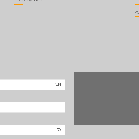
1
LICZBA ŁAZIENEK
LI
P
PLN
%