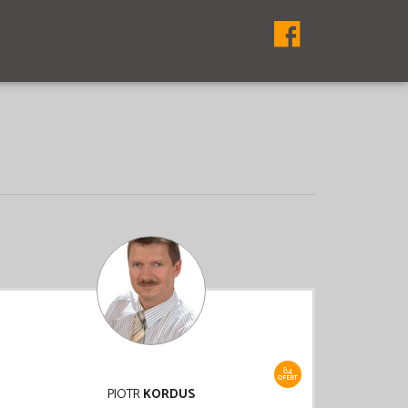
84
OFERT
PIOTR
KORDUS