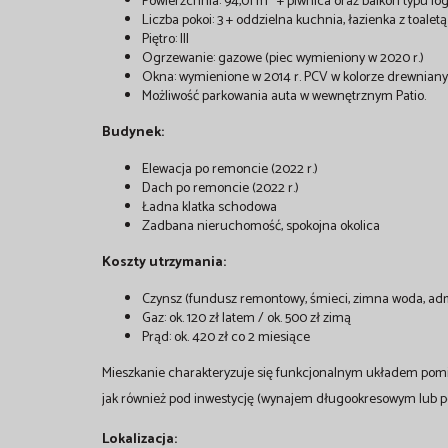
Powierzchnia: 94,01 m² + piwnica oraz balkon typu lo
Liczba pokoi: 3 + oddzielna kuchnia, łazienka z toalet
Piętro: III
Ogrzewanie: gazowe (piec wymieniony w 2020 r.)
Okna: wymienione w 2014 r. PCV w kolorze drewnian
Możliwość parkowania auta w wewnętrznym Patio.
Budynek:
Elewacja po remoncie (2022 r.)
Dach po remoncie (2022 r.)
Ładna klatka schodowa
Zadbana nieruchomość, spokojna okolica
Koszty utrzymania:
Czynsz (fundusz remontowy, śmieci, zimna woda, admin
Gaz: ok. 120 zł latem / ok. 500 zł zimą
Prąd: ok. 420 zł co 2 miesiące
Mieszkanie charakteryzuje się funkcjonalnym układem pomi
jak również pod inwestycję (wynajem długookresowym lub p
Lokalizacja: