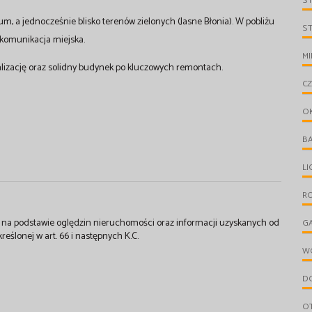
S
um, a jednocześnie blisko terenów zielonych (Jasne Błonia). W pobliżu
S
, komunikacja miejska.
MI
kalizację oraz solidny budynek po kluczowych remontach.
C
O
B
L
R
st na podstawie oględzin nieruchomości oraz informacji uzyskanych od
G
kreślonej w art. 66 i następnych K.C.
W
D
O