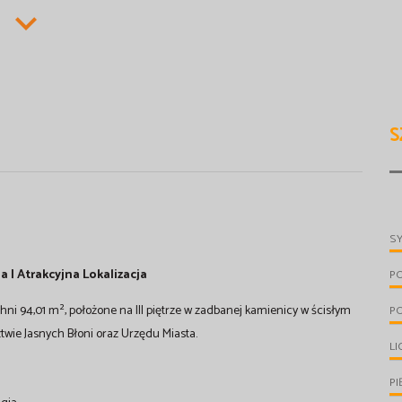
S
S
ia | Atrakcyjna Lokalizacja
P
ni 94,01 m², położone na III piętrze w zadbanej kamienicy w ścisłym
P
twie Jasnych Błoni oraz Urzędu Miasta.
LI
PI