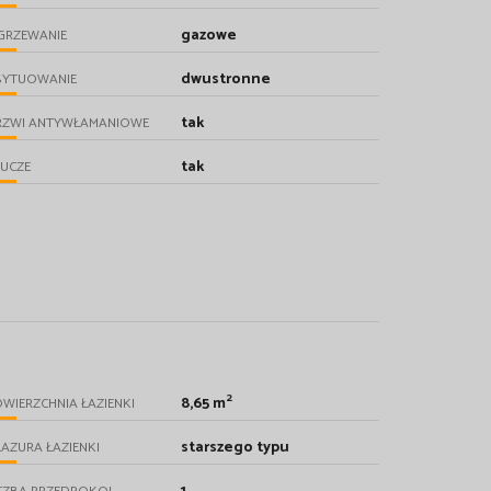
gazowe
GRZEWANIE
dwustronne
SYTUOWANIE
tak
RZWI ANTYWŁAMANIOWE
tak
UCZE
2
8,65 m
WIERZCHNIA ŁAZIENKI
starszego typu
AZURA ŁAZIENKI