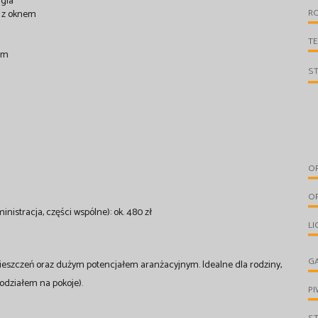
ggia
R
ą z oknem
T
ym
S
O
O
istracja, części wspólne): ok. 480 zł
LI
G
eszczeń oraz dużym potencjałem aranżacyjnym. Idealne dla rodziny,
odziałem na pokoje).
PI