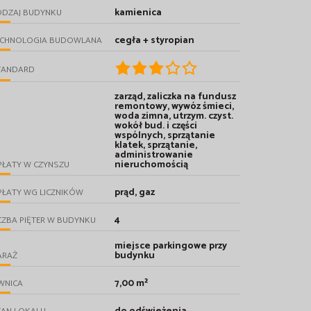
kamienica
ODZAJ BUDYNKU
cegła + styropian
ECHNOLOGIA BUDOWLANA
TANDARD
zarząd, zaliczka na fundusz
remontowy, wywóz śmieci,
woda zimna, utrzym. czyst.
wokół bud. i części
wspólnych, sprzątanie
klatek, sprzątanie,
administrowanie
nieruchomością
PŁATY W CZYNSZU
prąd, gaz
PŁATY WG LICZNIKÓW
4
CZBA PIĘTER W BUDYNKU
miejsce parkingowe przy
budynku
ARAŻ
7,00 m²
WNICA