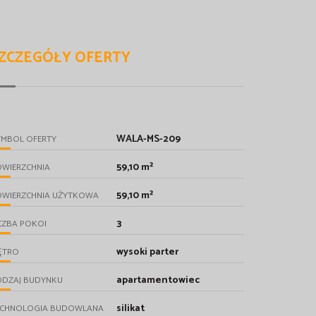
ZCZEGÓŁY OFERTY
WALA-MS-209
YMBOL OFERTY
59,10 m²
OWIERZCHNIA
59,10 m²
OWIERZCHNIA UŻYTKOWA
3
CZBA POKOI
wysoki parter
ĘTRO
apartamentowiec
ODZAJ BUDYNKU
silikat
ECHNOLOGIA BUDOWLANA