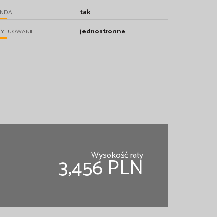
tak
INDA
jednostronne
SYTUOWANIE
Wysokość raty
3,456 PLN