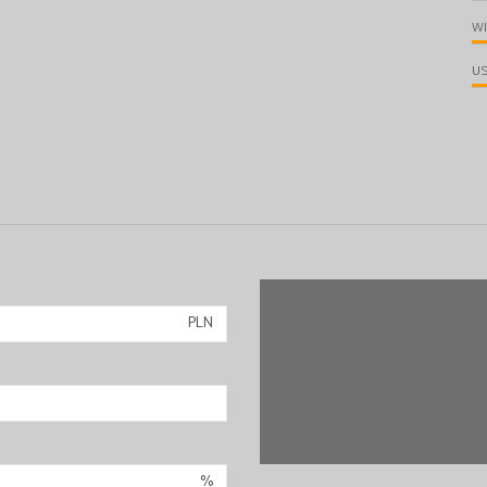
W
U
PLN
%