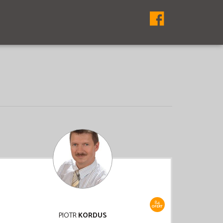
84
OFERT
PIOTR
KORDUS