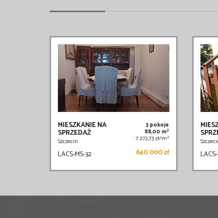
MIESZKANIE NA
MIES
3 pokoje
2
SPRZEDAŻ
88,00 m
SPRZ
2
7 272,73 zł/m
Szczecin
Szczeci
640 000 zł
LACS-MS-32
LACS-