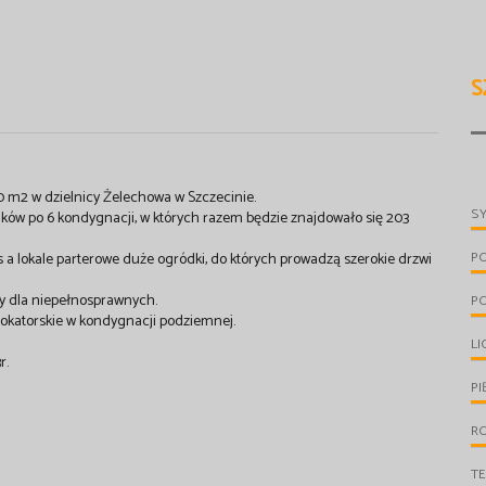
S
10 m2 w dzielnicy Żelechowa w Szczecinie.
S
ów po 6 kondygnacji, w których razem będzie znajdowało się 203
P
as a lokale parterowe duże ogródki, do których prowadzą szerokie drzwi
y dla niepełnosprawnych.
P
lokatorskie w kondygnacji podziemnej.
LI
r.
PI
R
T