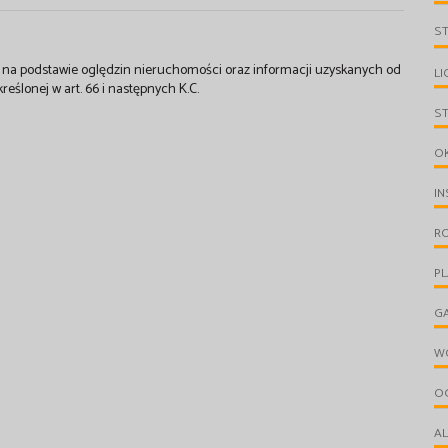
S
st na podstawie oględzin nieruchomości oraz informacji uzyskanych od
LI
kreślonej w art. 66 i następnych K.C.
S
O
IN
R
P
G
W
O
A