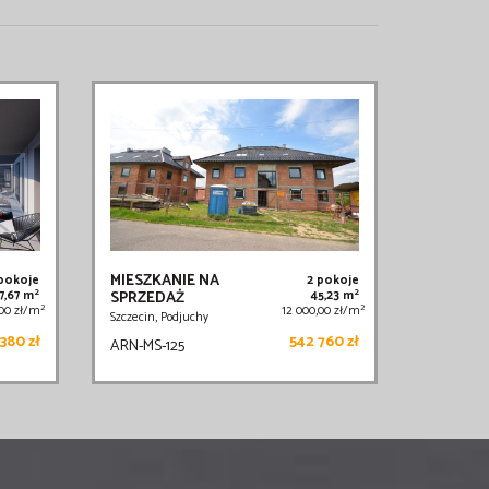
MIESZKANIE NA
 pokoje
2 pokoje
2
2
7,67 m
SPRZEDAŻ
45,23 m
2
2
,00 zł/m
12 000,00 zł/m
Szczecin, Podjuchy
380 zł
542 760 zł
ARN-MS-125