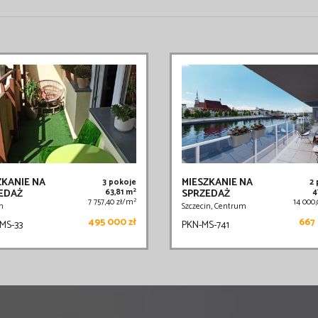
ZKANIE NA
MIESZKANIE NA
3 pokoje
2
2
EDAŻ
63,81 m
SPRZEDAŻ
4
2
7 757,40 zł/m
14 000
n
Szczecin, Centrum
495 000 zł
667 
MS-33
PKN-MS-741