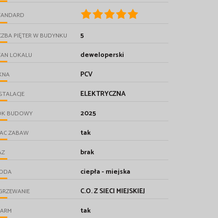
TANDARD
5
CZBA PIĘTER W BUDYNKU
deweloperski
TAN LOKALU
PCV
KNA
ELEKTRYCZNA
STALACJE
2025
OK BUDOWY
tak
LAC ZABAW
brak
AZ
ciepła - miejska
ODA
C.O. Z SIECI MIEJSKIEJ
GRZEWANIE
tak
LARM