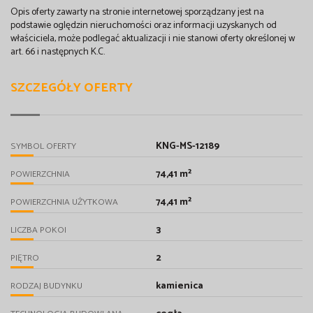
Opis oferty zawarty na stronie internetowej sporządzany jest na
podstawie oględzin nieruchomości oraz informacji uzyskanych od
właściciela, może podlegać aktualizacji i nie stanowi oferty określonej w
art. 66 i następnych K.C.
SZCZEGÓŁY OFERTY
KNG-MS-12189
SYMBOL OFERTY
74,41 m²
POWIERZCHNIA
74,41 m²
POWIERZCHNIA UŻYTKOWA
3
LICZBA POKOI
2
PIĘTRO
kamienica
RODZAJ BUDYNKU