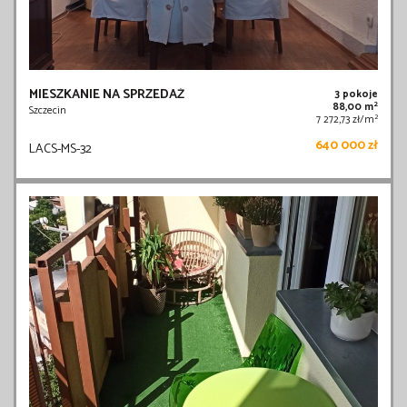
MIESZKANIE NA SPRZEDAŻ
3 pokoje
2
88,00 m
Szczecin
2
7 272,73 zł/m
640 000 zł
LACS-MS-32