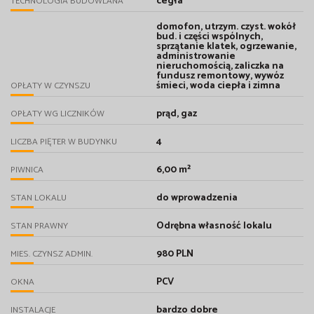
cegła
TECHNOLOGIA BUDOWLANA
domofon, utrzym. czyst. wokół
bud. i części wspólnych,
sprzątanie klatek, ogrzewanie,
administrowanie
nieruchomością, zaliczka na
fundusz remontowy, wywóz
śmieci, woda ciepła i zimna
OPŁATY W CZYNSZU
prąd, gaz
OPŁATY WG LICZNIKÓW
4
LICZBA PIĘTER W BUDYNKU
6,00 m²
PIWNICA
do wprowadzenia
STAN LOKALU
Odrębna własność lokalu
STAN PRAWNY
980 PLN
MIES. CZYNSZ ADMIN.
PCV
OKNA
bardzo dobre
INSTALACJE