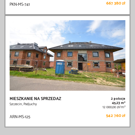
667 380 zł
PKN-MS-741
MIESZKANIE NA SPRZEDAŻ
2 pokoje
2
45,23 m
Szczecin, Podjuchy
2
12 000,00 zł/m
542 760 zł
ARN-MS-125