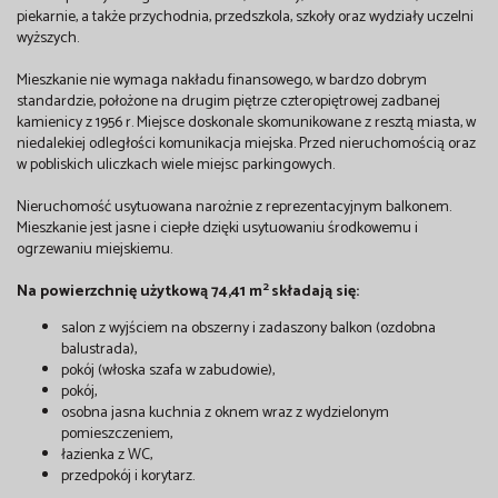
piekarnie, a także przychodnia, przedszkola, szkoły oraz wydziały uczelni
wyższych.
Mieszkanie nie wymaga nakładu finansowego, w bardzo dobrym
standardzie, położone na drugim piętrze czteropiętrowej zadbanej
kamienicy z 1956 r. Miejsce doskonale skomunikowane z resztą miasta, w
niedalekiej odległości komunikacja miejska. Przed nieruchomością oraz
w pobliskich uliczkach wiele miejsc parkingowych.
Nieruchomość usytuowana narożnie z reprezentacyjnym balkonem.
Mieszkanie jest jasne i ciepłe dzięki usytuowaniu środkowemu i
ogrzewaniu miejskiemu.
2
Na powierzchnię użytkową 74,41 m
składają się:
salon z wyjściem na obszerny i zadaszony balkon (ozdobna
balustrada),
pokój (włoska szafa w zabudowie),
pokój,
osobna jasna kuchnia z oknem wraz z wydzielonym
pomieszczeniem,
łazienka z WC,
przedpokój i korytarz.