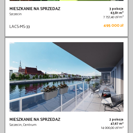
MIESZKANIE NA SPRZEDAŻ
3 pokoje
2
63,81 m
Szczecin
2
7 757,40 zł/m
495 000 zł
LACS-MS-33
MIESZKANIE NA SPRZEDAŻ
2 pokoje
2
47,67 m
Szczecin, Centrum
2
14 000,00 zł/m