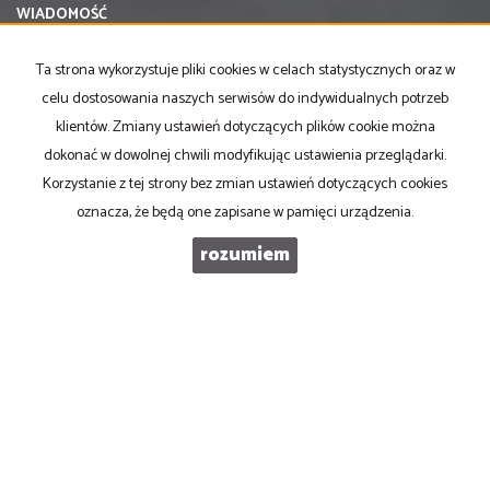
WIADOMOŚĆ
Ta strona wykorzystuje pliki cookies w celach statystycznych oraz w
celu dostosowania naszych serwisów do indywidualnych potrzeb
klientów. Zmiany ustawień dotyczących plików cookie można
dokonać w dowolnej chwili modyfikując ustawienia przeglądarki.
Korzystanie z tej strony bez zmian ustawień dotyczących cookies
oznacza, że będą one zapisane w pamięci urządzenia.
rozumiem
PRONOVO Kordus
ul. Ku Słońcu 24F lokal 1
71-073 Szczecin
NIP
: 8521103669
Otwarte
: pon-pt w godz 10.00-17.00