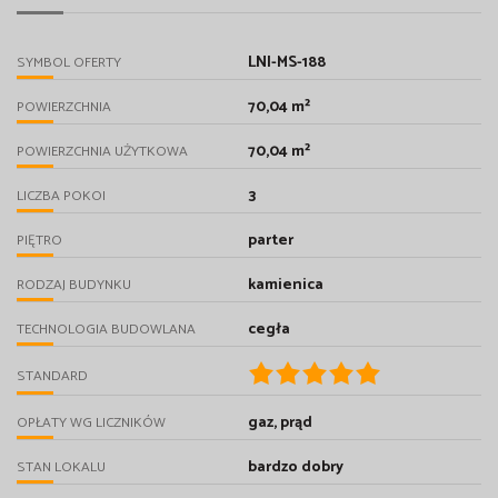
LNI-MS-188
SYMBOL OFERTY
70,04 m²
POWIERZCHNIA
70,04 m²
POWIERZCHNIA UŻYTKOWA
3
LICZBA POKOI
parter
PIĘTRO
kamienica
RODZAJ BUDYNKU
cegła
TECHNOLOGIA BUDOWLANA
STANDARD
gaz, prąd
OPŁATY WG LICZNIKÓW
bardzo dobry
STAN LOKALU