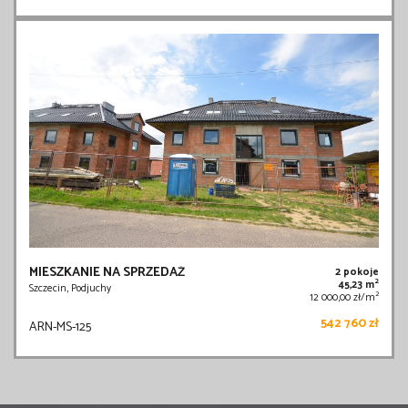
MIESZKANIE NA SPRZEDAŻ
2 pokoje
2
45,23 m
Szczecin, Podjuchy
2
12 000,00 zł/m
542 760 zł
ARN-MS-125