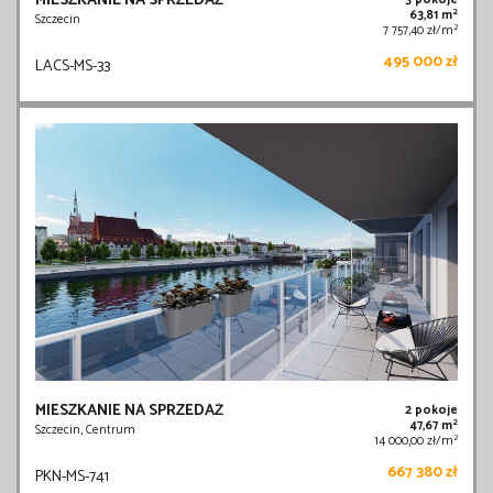
MIESZKANIE NA SPRZEDAŻ
3 pokoje
2
63,81 m
Szczecin
2
7 757,40 zł/m
495 000 zł
LACS-MS-33
MIESZKANIE NA SPRZEDAŻ
2 pokoje
2
47,67 m
Szczecin, Centrum
2
14 000,00 zł/m
667 380 zł
PKN-MS-741