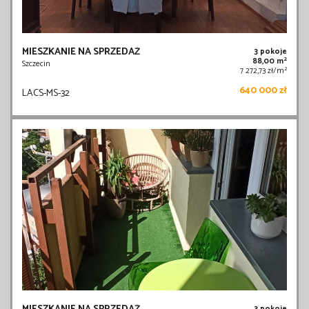
MIESZKANIE NA SPRZEDAŻ
3 pokoje
2
88,00 m
Szczecin
2
7 272,73 zł/m
640 000 zł
LACS-MS-32