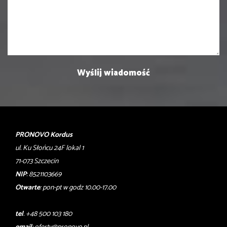
PRONOVO Kordus
ul. Ku Słońcu 24F lokal 1
71-073 Szczecin
NIP
: 8521103669
Otwarte
: pon-pt w godz 10.00-17.00
tel
. +48 500 103 180