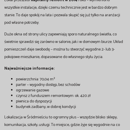
Lokal przeszedł
kapitalny remont w 2014
roku – wymieniono
wszystkie instalacje, dzięki czemu technicznie jest w bardzo dobrym
stanie. To daje spokój na lata i pozwala skupić się już tylko na aranżacji
pod własne potrzeby.
Duże okna od strony ulicy zapewniają sporo naturalnego światła, co
świetnie sprawdzi się zarówno w salonie, jak i w domowym biurze. Układ
pomieszczeń daje swobodę – można tu stworzyć wygodne 2- lub 3-
pokojowe mieszkanie, dopasowane do własnego stylu życia.
Najważniejsze informacje:
powierzchnia: 70,04 m²
parter – wygodny dostęp, bez schodów
ogrzewanie gazowe
czynsz z funduszem remontowym: ok. 420 zł
piwnica do dyspozycji
budynek zadbany, w dobrej kondycji
Lokalizacja w Śródmieściu to ogromny plus – wszędzie blisko: sklepy,
komunikacja, szkoły, usługi. To miejsce, gdzie żyje się wygodnie na co