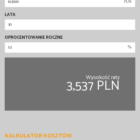
PLN
LATA
OPROCENTOWANIE ROCZNE
%
Wysokość raty
3,537 PLN
KALKULATOR KOSZTÓW