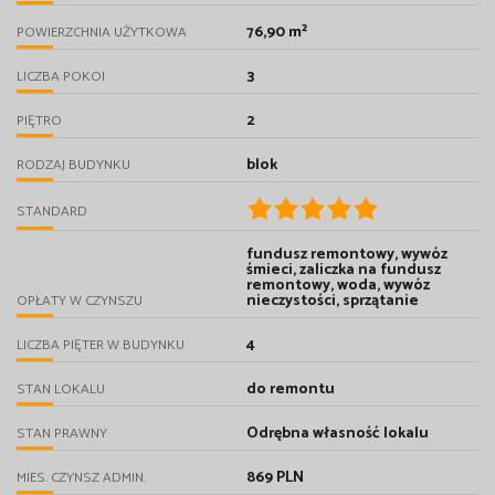
76,90 m²
POWIERZCHNIA UŻYTKOWA
3
LICZBA POKOI
2
PIĘTRO
blok
RODZAJ BUDYNKU
STANDARD
fundusz remontowy, wywóz
śmieci, zaliczka na fundusz
remontowy, woda, wywóz
nieczystości, sprzątanie
OPŁATY W CZYNSZU
4
LICZBA PIĘTER W BUDYNKU
do remontu
STAN LOKALU
Odrębna własność lokalu
STAN PRAWNY
869 PLN
MIES. CZYNSZ ADMIN.