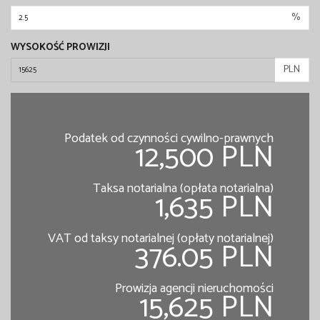
%
WYSOKOŚĆ PROWIZJI
PLN
Podatek od czynności cywilno-prawnych
12,500 PLN
Taksa notarialna (opłata notarialna)
1,635 PLN
VAT od taksy notarialnej (opłaty notarialnej)
376.05 PLN
Prowizja agencji nieruchomości
15,625 PLN