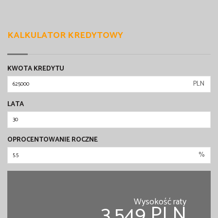
KALKULATOR KREDYTOWY
KWOTA KREDYTU
PLN
LATA
OPROCENTOWANIE ROCZNE
%
Wysokość raty
3,549 PLN