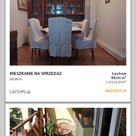
MIESZKANIE NA SPRZEDAŻ
3 pokoje
2
88,00 m
Szczecin
2
7 272,73 zł/m
640 000 zł
LACS-MS-32