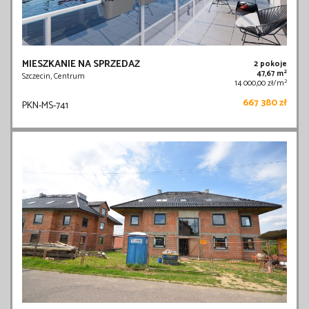
MIESZKANIE NA SPRZEDAŻ
2 pokoje
2
47,67 m
Szczecin, Centrum
2
14 000,00 zł/m
667 380 zł
PKN-MS-741