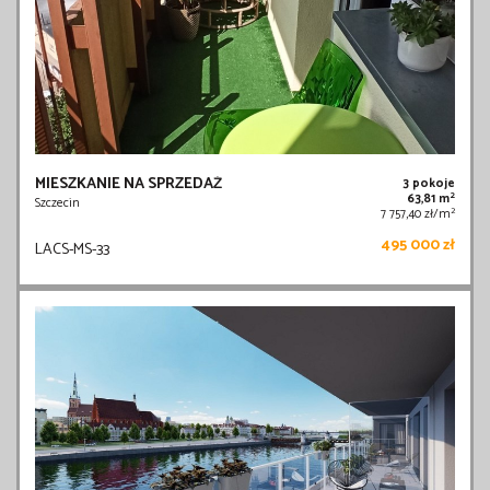
MIESZKANIE NA SPRZEDAŻ
3 pokoje
2
63,81 m
Szczecin
2
7 757,40 zł/m
495 000 zł
LACS-MS-33