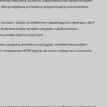
stanie się nową ikoną Szczecina. Zlokalizowana nad samym brzegiem
m, oferuje wyjątkową architekturę przypominającą monumentalne
 tarasami i dużymi przeszkleniami, zapewniającymi zapierające dech
h budynków znajdą się lokale usługowe, a wzdłuż bulwaru
a jachtów i łodzi turystycznych.
styl z przyjazną atmosferą, przyciągając mieszkańców, turystów i
snym rozwiązaniom HEYKI aspiruje do miana nowego serca Szczecina.