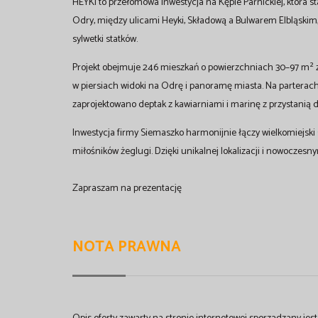
HEYKI to przełomowa inwestycja na Kępie Parnickiej, która 
Odry, między ulicami Heyki, Składową a Bulwarem Elbląski
sylwetki statków.
Projekt obejmuje 246 mieszkań o powierzchniach 30–97 m² z
w piersiach widoki na Odrę i panoramę miasta. Na parterac
zaprojektowano deptak z kawiarniami i marinę z przystanią dl
Inwestycja firmy Siemaszko harmonijnie łączy wielkomiejski 
miłośników żeglugi. Dzięki unikalnej lokalizacji i nowocze
Zapraszam na prezentację
NOTA PRAWNA