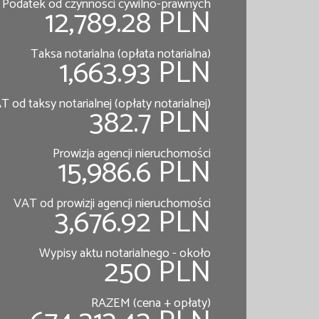
Podatek od czynności cywilno-prawnych
12,789.28 PLN
Taksa notarialna (opłata notarialna)
1,663.93 PLN
T od taksy notarialnej (opłaty notarialnej)
382.7 PLN
Prowizja agencji nieruchomości
15,986.6 PLN
VAT od prowizji agencji nieruchomości
3,676.92 PLN
Wypisy aktu notarialnego - około
250 PLN
RAZEM (cena + opłaty)