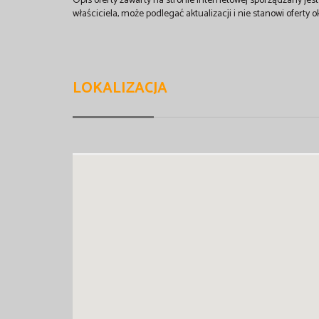
Opis oferty zawarty na stronie internetowej sporządzany je
właściciela, może podlegać aktualizacji i nie stanowi oferty o
LOKALIZACJA