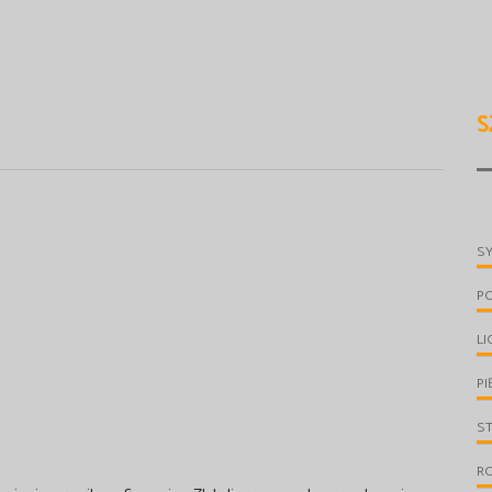
S
S
P
LI
PI
S
R