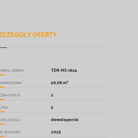
ZCZEGÓŁY OFERTY
TDR-MS-1824
YMBOL OFERTY
48,08 m²
OWIERZCHNIA
2
CZBA POKOI
5
ĘTRO
deweloperski
TAN LOKALU
2025
OK BUDOWY