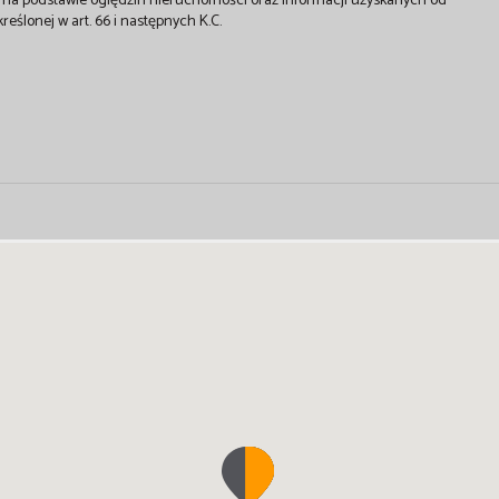
st na podstawie oględzin nieruchomości oraz informacji uzyskanych od
kreślonej w art. 66 i następnych K.C.