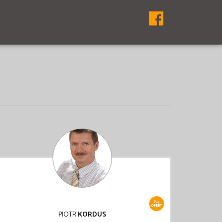
84
OFERT
PIOTR
KORDUS