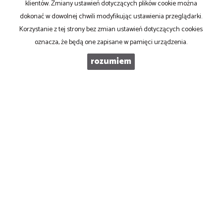
klientów. Zmiany ustawień dotyczących plików cookie można
dokonać w dowolnej chwili modyfikując ustawienia przeglądarki.
KOD ZABEZPIECZAJĄCY
Korzystanie z tej strony bez zmian ustawień dotyczących cookies
oznacza, że będą one zapisane w pamięci urządzenia.
WIADOMOŚĆ
rozumiem
PRONOVO Kordus
ul. Ku Słońcu 24F lokal 1