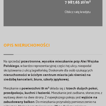
2
7 987,65 zł/m
Oblicz ratę kredytu
OPIS NIERUCHOMOŚCI
Na sprzedaż
przestronne, wysokie mieszkanie przy Alei Wojska
Polskiego
, w bardzo reprezentacyjnej części tej ulicy, nieopodal
skrzyżowania z ulicą Jagiellońską. Doskonałe dla osób szukających
nieruchomości w ścisłym centrum miasta jak również na
siedzibę kancelarii, biura, szkoły językowej.
2
Mieszkanie o
powierzchni 81 m
składa się z
trzech dużych pokoi,
przedpokoju, kuchni i łazienki.
Mieszkanie jest zadbane, słoneczne, z
wystawą okien na dwie strony. Z największego pokoju jest
wyjście na
zabudowany balkon
. Do mieszkania przynależy pomieszczenie na