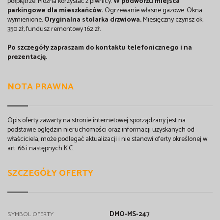
półpiętrze. Można korzystać z piwnicy.
W podwórzu miejsca
parkingowe dla mieszkańców.
Ogrzewanie własne gazowe. Okna
wymienione.
Oryginalna stolarka drzwiowa.
Miesięczny czynsz ok.
350 zł, fundusz remontowy 162 zł.
Po szczegóły zapraszam do kontaktu telefonicznego i na
prezentację.
NOTA PRAWNA
Opis oferty zawarty na stronie internetowej sporządzany jest na
podstawie oględzin nieruchomości oraz informacji uzyskanych od
właściciela, może podlegać aktualizacji i nie stanowi oferty określonej w
art. 66 i następnych K.C.
SZCZEGÓŁY OFERTY
DMO-MS-247
SYMBOL OFERTY