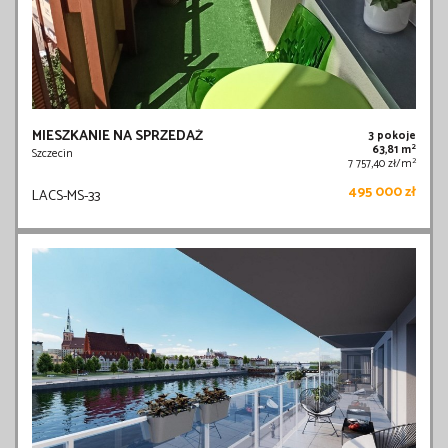
MIESZKANIE NA SPRZEDAŻ
3 pokoje
2
63,81 m
Szczecin
2
7 757,40 zł/m
495 000 zł
LACS-MS-33