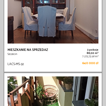
MIESZKANIE NA SPRZEDAŻ
3 pokoje
2
88,00 m
Szczecin
2
7 272,73 zł/m
640 000 zł
LACS-MS-32