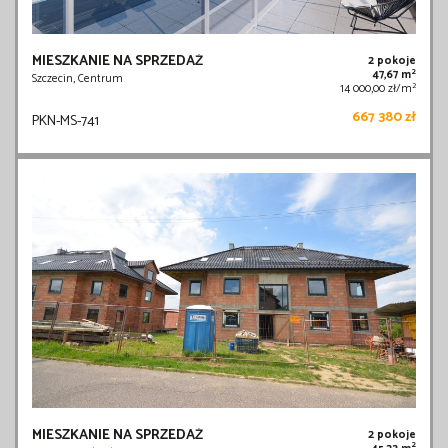
MIESZKANIE NA SPRZEDAŻ
2 pokoje
2
47,67 m
Szczecin, Centrum
2
14 000,00 zł/m
667 380 zł
PKN-MS-741
MIESZKANIE NA SPRZEDAŻ
2 pokoje
2