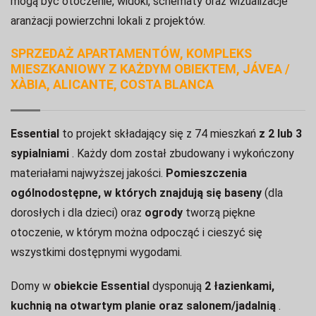
mogą być otoczenie, widoki, schematy oraz wizualizacje
aranżacji powierzchni lokali z projektów.
SPRZEDAŻ APARTAMENTÓW, KOMPLEKS
MIESZKANIOWY Z KAŻDYM OBIEKTEM, JÁVEA /
XÀBIA, ALICANTE, COSTA BLANCA
Essential
to projekt składający się z 74 mieszkań
z 2 lub 3
sypialniami
.
Każdy dom został zbudowany i wykończony
materiałami najwyższej jakości.
Pomieszczenia
ogólnodostępne, w których znajdują się baseny
(dla
dorosłych i dla dzieci) oraz
ogrody
tworzą piękne
otoczenie, w którym można odpocząć i cieszyć się
wszystkimi dostępnymi wygodami.
Domy w
obiekcie Essential
dysponują
2 łazienkami,
kuchnią na otwartym planie oraz salonem/jadalnią
.