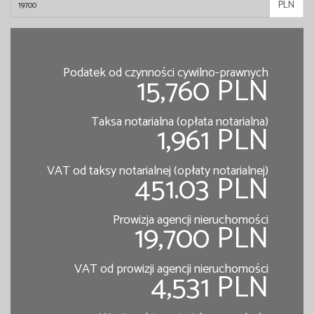
PLN
Podatek od czynności cywilno-prawnych
15,760 PLN
Taksa notarialna (opłata notarialna)
1,961 PLN
VAT od taksy notarialnej (opłaty notarialnej)
451.03 PLN
Prowizja agencji nieruchomości
19,700 PLN
VAT od prowizji agencji nieruchomości
4,531 PLN