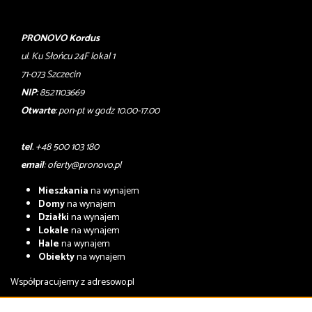
PRONOVO Kordus
ul. Ku Słońcu 24F lokal 1
71-073 Szczecin
NIP
: 8521103669
Otwarte
: pon-pt w godz 10.00-17.00
tel
. +48 500 103 180
email
:
oferty@pronovo.pl
Mieszkania
na wynajem
Domy
na wynajem
Działki
na wynajem
Lokale
na wynajem
Hale
na wynajem
Obiekty
na wynajem
Współpracujemy z
adresowo.pl
Mieszkania
na sprzedaż