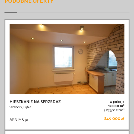
PODOBNE OFERTY
MIESZKANIE NA SPRZEDAŻ
4 pokoje
2
120,00 m
Szczecin, Dąbie
2
7 075,00 zł/m
849 000 zł
ARN-MS-91