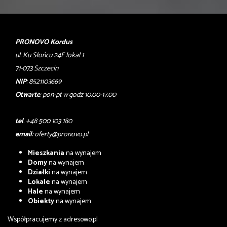
PRONOVO Kordus
ul. Ku Słońcu 24F lokal 1
71-073 Szczecin
NIP
: 8521103669
Otwarte
: pon-pt w godz 10.00-17.00
tel
. +48 500 103 180
email
:
oferty@pronovo.pl
Mieszkania
na wynajem
Domy
na wynajem
Działki
na wynajem
Lokale
na wynajem
Hale
na wynajem
Obiekty
na wynajem
Współpracujemy z
adresowo.pl