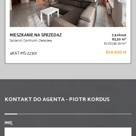
MIESZKANIE NA SPRZEDAŻ
3 pokoje
2
82,30 m
Szczecin, Centrum, Owocowa
2
10 072,90 zł/m
829 000 zł
4KAT-MS-22301
KONTAKT DO AGENTA - PIOTR KORDUS
IMIĘ