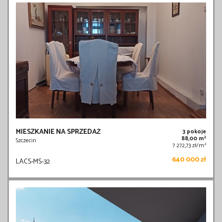
MIESZKANIE NA SPRZEDAŻ
3 pokoje
2
88,00 m
Szczecin
2
7 272,73 zł/m
640 000 zł
LACS-MS-32