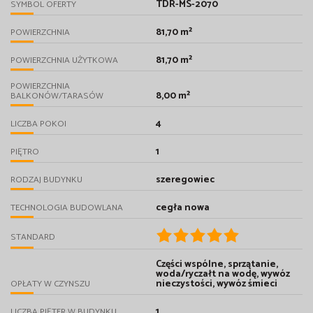
TDR-MS-2070
SYMBOL OFERTY
81,70 m²
POWIERZCHNIA
81,70 m²
POWIERZCHNIA UŻYTKOWA
POWIERZCHNIA
8,00 m²
BALKONÓW/TARASÓW
4
LICZBA POKOI
1
PIĘTRO
szeregowiec
RODZAJ BUDYNKU
cegła nowa
TECHNOLOGIA BUDOWLANA
STANDARD
Części wspólne, sprzątanie,
woda/ryczałt na wodę, wywóz
nieczystości, wywóz śmieci
OPŁATY W CZYNSZU
1
LICZBA PIĘTER W BUDYNKU