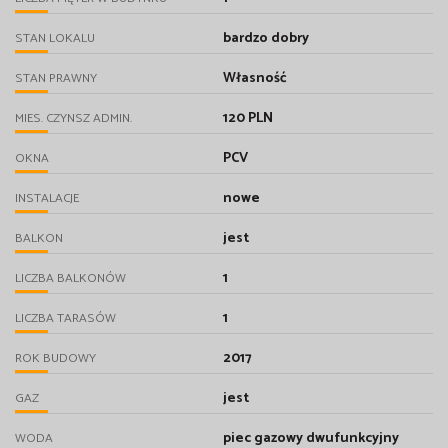
bardzo dobry
STAN LOKALU
Własność
STAN PRAWNY
120 PLN
MIES. CZYNSZ ADMIN.
PCV
OKNA
nowe
INSTALACJE
jest
BALKON
1
LICZBA BALKONÓW
1
LICZBA TARASÓW
2017
ROK BUDOWY
jest
GAZ
piec gazowy dwufunkcyjny
WODA