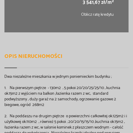
2
3 541,67 zł/m
Oblicz ratę kredytu
OPIS NIERUCHOMOŚCI
Dwa niezależne mieszkania w jednym poniemieckim budynku ;
1. Na pierwszym piętrze - 130m2 , 5 pokoi 20/20/25/25/10 , kuchnia
ok.15m2 z wyjściem na balkon ,łazienka razem z wc, standard
podwyższony , duży garaż na 2 samochody, ogrzewanie gazowe 2
biegowe, ogród 268m2
2. Na poddaszu na drugim piętrze o powierzchni całkowitej ok.125m2 i i
użytkowej ok.110m2 , również 5 pokoi ; 20/20/15/15/10 ,kuchnia ok.15m2 ,
łazienka razem z wc, w salonie kominek z płaszczem wodnym - całość