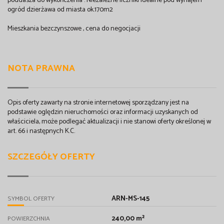
poddasza do wykończenia . Niezależne liczniki idealne pod wynajem
ogród dzierżawa od miasta ok.170m2
Mieszkania bezczynszowe , cena do negocjacji
NOTA PRAWNA
Opis oferty zawarty na stronie internetowej sporządzany jest na
podstawie oględzin nieruchomości oraz informacji uzyskanych od
właściciela, może podlegać aktualizacji i nie stanowi oferty określonej w
art. 66 i następnych K.C.
SZCZEGÓŁY OFERTY
ARN-MS-145
SYMBOL OFERTY
240,00 m²
POWIERZCHNIA