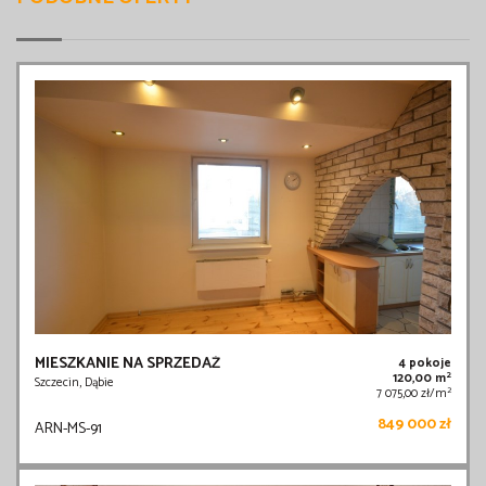
MIESZKANIE NA SPRZEDAŻ
4 pokoje
2
120,00 m
Szczecin, Dąbie
2
7 075,00 zł/m
849 000 zł
ARN-MS-91