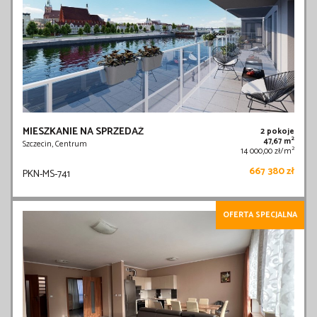
MIESZKANIE NA SPRZEDAŻ
2 pokoje
2
47,67 m
Szczecin, Centrum
2
14 000,00 zł/m
667 380 zł
PKN-MS-741
OFERTA SPECJALNA