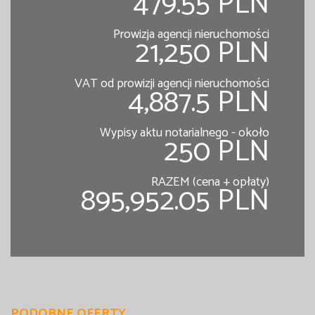
479.55 PLN
Prowizja agencji nieruchomości
21,250 PLN
VAT od prowizji agencji nieruchomości
4,887.5 PLN
Wypisy aktu notarialnego - około
250 PLN
RAZEM (cena + opłaty)
895,952.05 PLN
PODOBNE OFERTY