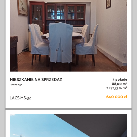
MIESZKANIE NA SPRZEDAŻ
3 pokoje
2
88,00 m
Szczecin
2
7 272,73 zł/m
640 000 zł
LACS-MS-32