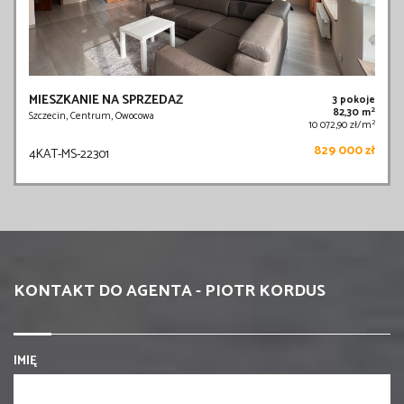
MIESZKANIE NA SPRZEDAŻ
3 pokoje
2
82,30 m
Szczecin, Centrum, Owocowa
2
10 072,90 zł/m
829 000 zł
4KAT-MS-22301
KONTAKT DO AGENTA - PIOTR KORDUS
IMIĘ