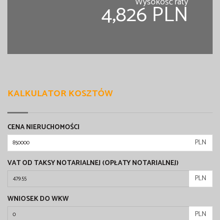
Wysokość raty
4,826 PLN
KALKULATOR KOSZTÓW
CENA NIERUCHOMOŚCI
PLN
VAT OD TAKSY NOTARIALNEJ (OPŁATY NOTARIALNEJ)
PLN
WNIOSEK DO WKW
PLN