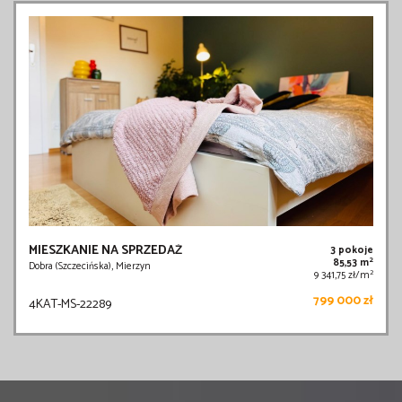
MIESZKANIE NA SPRZEDAŻ
3 pokoje
2
85,53 m
Dobra (Szczecińska), Mierzyn
2
9 341,75 zł/m
799 000 zł
4KAT-MS-22289