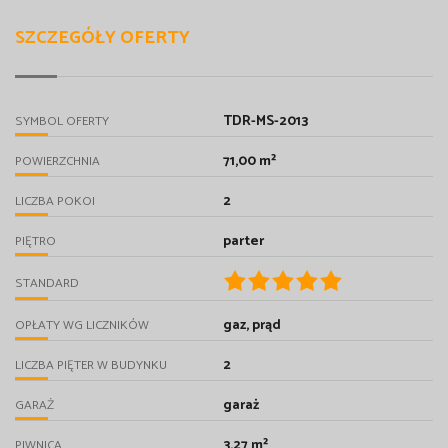
SZCZEGÓŁY OFERTY
TDR-MS-2013
SYMBOL OFERTY
71,00 m²
POWIERZCHNIA
2
LICZBA POKOI
parter
PIĘTRO
STANDARD
gaz, prąd
OPŁATY WG LICZNIKÓW
2
LICZBA PIĘTER W BUDYNKU
garaż
GARAŻ
3,27 m²
PIWNICA