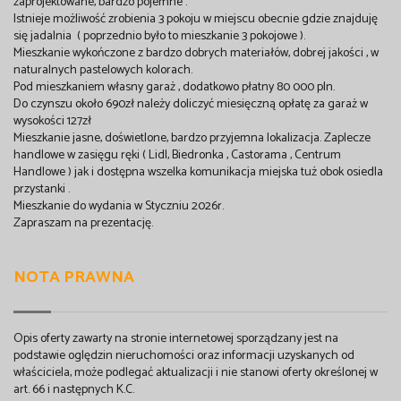
zaprojektowane, bardzo pojemne .
Istnieje możliwość zrobienia 3 pokoju w miejscu obecnie gdzie znajduję
się jadalnia ( poprzednio było to mieszkanie 3 pokojowe ).
Mieszkanie wykończone z bardzo dobrych materiałów, dobrej jakości , w
naturalnych pastelowych kolorach.
Pod mieszkaniem własny garaż , dodatkowo płatny 80 000 pln.
Do czynszu około 690zł należy doliczyć miesięczną opłatę za garaż w
wysokości 127zł
Mieszkanie jasne, doświetlone, bardzo przyjemna lokalizacja. Zaplecze
handlowe w zasięgu ręki ( Lidl, Biedronka , Castorama , Centrum
Handlowe ) jak i dostępna wszelka komunikacja miejska tuż obok osiedla
przystanki .
Mieszkanie do wydania w Styczniu 2026r.
Zapraszam na prezentację.
NOTA PRAWNA
Opis oferty zawarty na stronie internetowej sporządzany jest na
podstawie oględzin nieruchomości oraz informacji uzyskanych od
właściciela, może podlegać aktualizacji i nie stanowi oferty określonej w
art. 66 i następnych K.C.