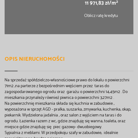
2
11 971,83 zł/m
Oblicz ratę kredytu
OPIS NIERUCHOMOŚCI
Na sprzedaż spółdzielczo-własnościowe prawo do lokalu o powierzchni
71m2 ,na parterze z bezpośrednim wejściem przez taras do
zagospodarowanego ogrodu oraz garażu o powierzchni 14,45m2 . Do
mieszkania przynależy również piwnica o powierzchni 3,27m2 .
Na powierzchnię mieszkania składa się kuchnia w zabudowie ,
wyposażona w sprzęt AGD - pralka, suszarka, zmywarka, kuchenka, okap,
piekarnik. Wydzielona jadalnia , oraz salon z wyjściem na taras i do
ogrodu. Łazienka razem z wc, gdzie znajduję się wanna, toaleta, oraz
miejsce gdzie znajduję się piec gazowy- dwuobiegowy.
Sypialnia z meblami. W przedpokoju szafy w zabudowie, idealnie