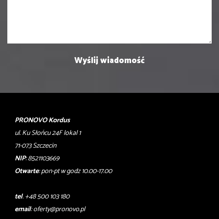
PRONOVO Kordus
ul. Ku Słońcu 24F lokal 1
71-073 Szczecin
NIP
: 8521103669
Otwarte
: pon-pt w godz 10.00-17.00
tel
. +48 500 103 180
email
:
oferty@pronovo.pl