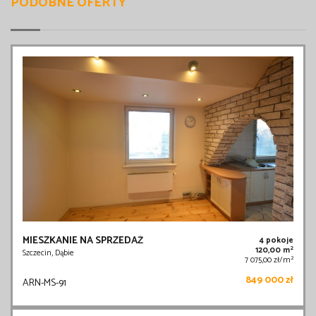
PODOBNE OFERTY
MIESZKANIE NA SPRZEDAŻ
4 pokoje
2
120,00 m
Szczecin, Dąbie
2
7 075,00 zł/m
849 000 zł
ARN-MS-91