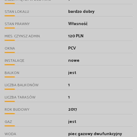
bardzo dobry
STAN LOKALU
Własność
STAN PRAWNY
120 PLN
MIES. CZYNSZ ADMIN.
PCV
OKNA
nowe
INSTALACJE
jest
BALKON
1
LICZBA BALKONÓW
1
LICZBA TARASÓW
2017
ROK BUDOWY
jest
GAZ
piec gazowy dwufunkcyjny
WODA