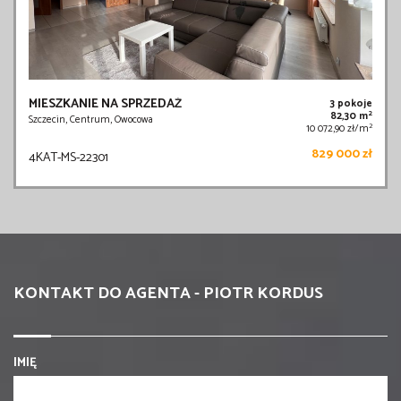
MIESZKANIE NA SPRZEDAŻ
3 pokoje
2
82,30 m
Szczecin, Centrum, Owocowa
2
10 072,90 zł/m
829 000 zł
4KAT-MS-22301
KONTAKT DO AGENTA - PIOTR KORDUS
IMIĘ