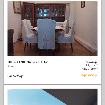
MIESZKANIE NA SPRZEDAŻ
3 pokoje
2
88,00 m
Szczecin
2
7 272,73 zł/m
640 000 zł
LACS-MS-32