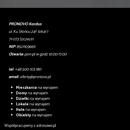
PRONOVO Kordus
ul. Ku Słońcu 24F lokal 1
71-073 Szczecin
NIP
: 8521103669
Otwarte
: pon-pt w godz 10.00-17.00
tel
. +48 500 103 180
email
:
oferty@pronovo.pl
Mieszkania
na wynajem
Domy
na wynajem
Działki
na wynajem
Lokale
na wynajem
Hale
na wynajem
Obiekty
na wynajem
Współpracujemy z
adresowo.pl