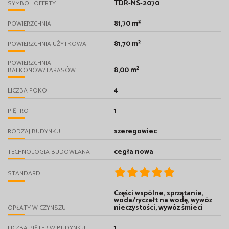
TDR-MS-2070
SYMBOL OFERTY
81,70 m²
POWIERZCHNIA
81,70 m²
POWIERZCHNIA UŻYTKOWA
POWIERZCHNIA
8,00 m²
BALKONÓW/TARASÓW
4
LICZBA POKOI
1
PIĘTRO
szeregowiec
RODZAJ BUDYNKU
cegła nowa
TECHNOLOGIA BUDOWLANA
STANDARD
Części wspólne, sprzątanie,
woda/ryczałt na wodę, wywóz
nieczystości, wywóz śmieci
OPŁATY W CZYNSZU
1
LICZBA PIĘTER W BUDYNKU