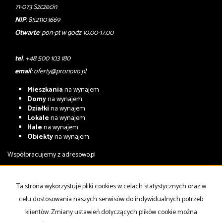
71-073 Szczecin
NIP
: 8521103669
Otwarte
: pon-pt w godz 10.00-17.00
tel
. +48 500 103 180
email
:
oferty@pronovo.pl
Mieszkania
na wynajem
Domy
na wynajem
Działki
na wynajem
Lokale
na wynajem
Hale
na wynajem
Obiekty
na wynajem
Współpracujemy z
adresowo.pl
Mieszkania
na sprzedaż
Domy
na sprzedaż
Ta strona wykorzystuje pliki cookies w celach statystycznych oraz w
Działki
na sprzedaż
celu dostosowania naszych serwisów do indywidualnych potrzeb
Lokale
na sprzedaż
Hale
na sprzedaż
klientów. Zmiany ustawień dotyczących plików cookie można
Obiekty
na sprzedaż