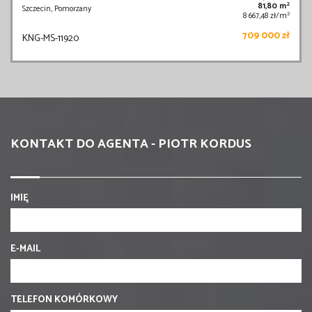
2
81,80 m
Szczecin, Pomorzany
2
8 667,48 zł/m
709 000 zł
KNG-MS-11920
KONTAKT DO AGENTA - PIOTR KORDUS
IMIĘ
E-MAIL
TELEFON KOMÓRKOWY