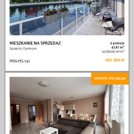
MIESZKANIE NA SPRZEDAŻ
2 pokoje
2
47,67 m
Szczecin, Centrum
2
14 000,00 zł/m
667 380 zł
PKN-MS-741
OFERTA SPECJALNA