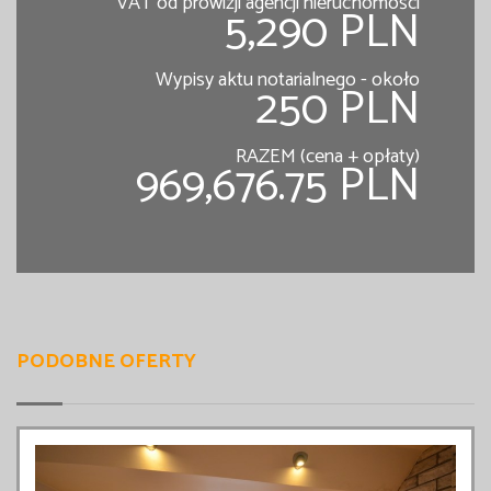
VAT od prowizji agencji nieruchomości
5,290 PLN
Wypisy aktu notarialnego - około
250 PLN
RAZEM (cena + opłaty)
969,676.75 PLN
PODOBNE OFERTY