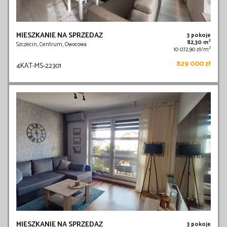
MIESZKANIE NA SPRZEDAŻ
3 pokoje
2
82,30 m
Szczecin, Centrum, Owocowa
2
10 072,90 zł/m
829 000 zł
4KAT-MS-22301
MIESZKANIE NA SPRZEDAŻ
3 pokoje