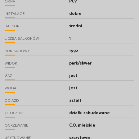
PCV
OKNA
dobre
INSTALACJE
średni
BALKON
1
LICZBA BALKONÓW
1992
ROK BUDOWY
park/skwer
WIDOK
jest
GAZ
jest
WODA
asfalt
DOJAZD
działki zabudowane
OTOCZENIE
C.O. miejskie
OGRZEWANIE
szczytowe
USYTUOWANIE