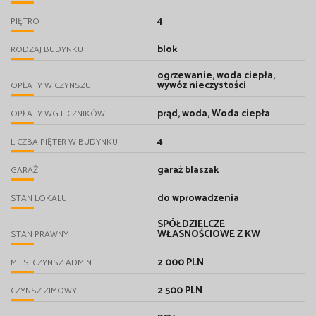
4
PIĘTRO
blok
RODZAJ BUDYNKU
ogrzewanie, woda ciepła,
wywóz nieczystości
OPŁATY W CZYNSZU
prąd, woda, Woda ciepła
OPŁATY WG LICZNIKÓW
4
LICZBA PIĘTER W BUDYNKU
garaż blaszak
GARAŻ
do wprowadzenia
STAN LOKALU
SPÓŁDZIELCZE
WŁASNOŚCIOWE Z KW
STAN PRAWNY
2 000 PLN
MIES. CZYNSZ ADMIN.
2 500 PLN
CZYNSZ ZIMOWY