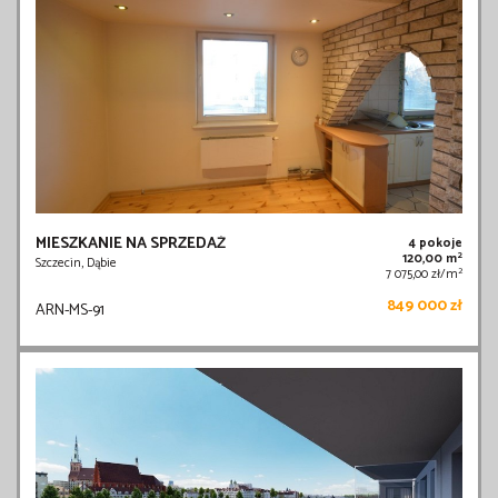
MIESZKANIE NA SPRZEDAŻ
4 pokoje
2
120,00 m
Szczecin, Dąbie
2
7 075,00 zł/m
849 000 zł
ARN-MS-91