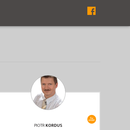
84
OFERT
PIOTR
KORDUS