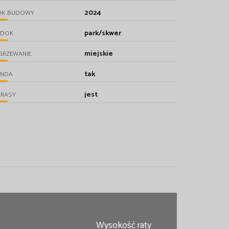
2024
OK BUDOWY
park/skwer
IDOK
miejskie
GRZEWANIE
tak
INDA
jest
ARASY
Wysokość raty