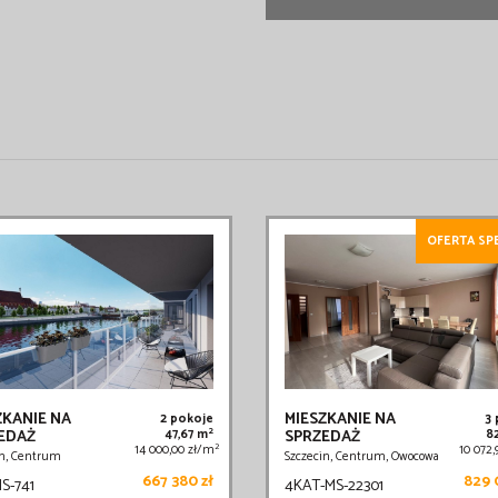
OFERTA SP
ZKANIE NA
MIESZKANIE NA
2 pokoje
3
2
EDAŻ
47,67 m
SPRZEDAŻ
8
2
14 000,00 zł/m
10 072
in, Centrum
Szczecin, Centrum, Owocowa
667 380 zł
829 
S-741
4KAT-MS-22301