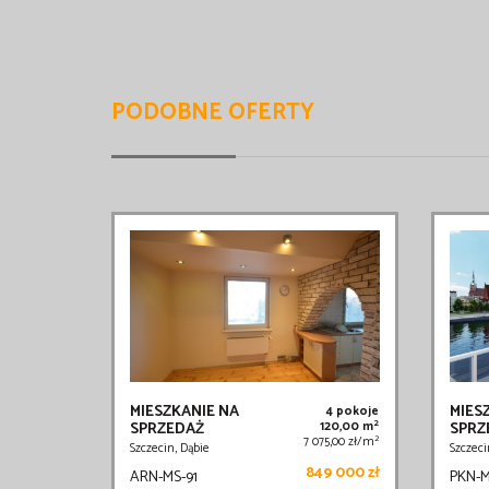
PODOBNE OFERTY
MIESZKANIE NA
MIES
4 pokoje
2
SPRZEDAŻ
120,00 m
SPRZ
2
7 075,00 zł/m
Szczecin, Dąbie
Szczec
849 000 zł
ARN-MS-91
PKN-M