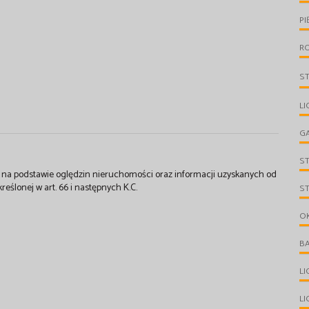
PI
R
S
LI
G
S
st na podstawie oględzin nieruchomości oraz informacji uzyskanych od
kreślonej w art. 66 i następnych K.C.
S
O
B
L
L