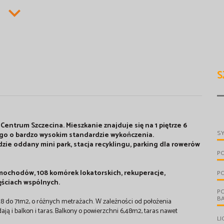
S
ntrum Szczecina. Mieszkanie znajduje się na 1 piętrze 6
S
 o bardzo wysokim standardzie wykończenia.
zie oddany mini park, stacja recyklingu, parking dla rowerów
P
mochodów, 108 komórek lokatorskich, rekuperacje,
P
ęściach wspólnych.
P
B
28 do 71m2, o różnych metrażach. W zależności od położenia
ają i balkon i taras. Balkony o powierzchni 6,48m2, taras nawet
LI