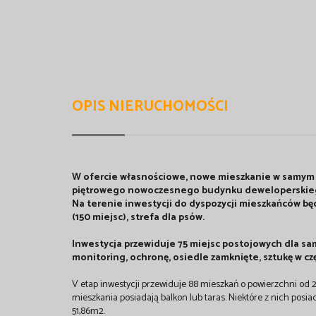
OPIS NIERUCHOMOŚCI
W ofercie własnościowe, nowe mieszkanie w samym Ce
piętrowego nowoczesnego budynku deweloperskiego
Na terenie inwestycji do dyspozycji mieszkańców będ
(150 miejsc), strefa dla psów.
Inwestycja przewiduje 75 miejsc postojowych dla sa
monitoring, ochronę, osiedle zamknięte, sztukę w cz
V etap inwestycji przewiduje 88 mieszkań o powierzchni od 
mieszkania posiadają balkon lub taras. Niektóre z nich posiad
51,86m2.