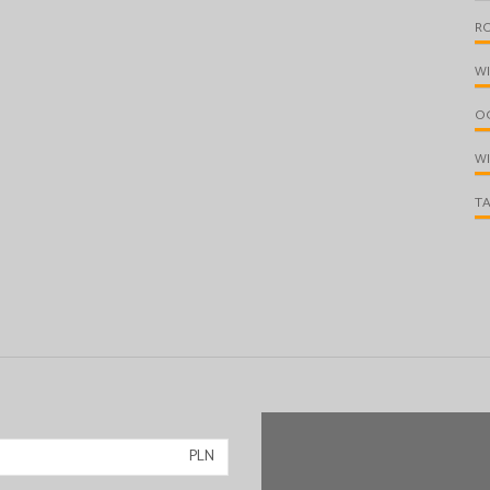
R
W
O
W
T
PLN