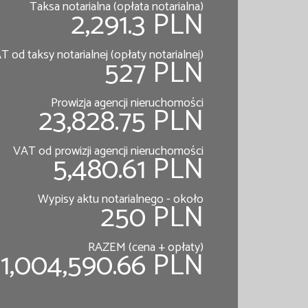
Taksa notarialna (opłata notarialna)
2,291.3 PLN
T od taksy notarialnej (opłaty notarialnej)
527 PLN
Prowizja agencji nieruchomości
23,828.75 PLN
VAT od prowizji agencji nieruchomości
5,480.61 PLN
Wypisy aktu notarialnego - około
250 PLN
RAZEM (cena + opłaty)
1,004,590.66 PLN