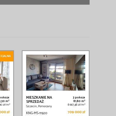
ECJALNA
MIESZKANIE NA
 pokoje
3 pokoje
2
2
2,30 m
SPRZEDAŻ
81,80 m
2
2
,90 zł/m
8 667,48 zł/m
Szczecin, Pomorzany
000 zł
709 000 zł
KNG-MS-11920