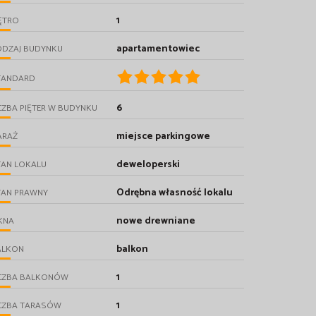
1
ĘTRO
apartamentowiec
ODZAJ BUDYNKU
TANDARD
6
CZBA PIĘTER W BUDYNKU
miejsce parkingowe
ARAŻ
deweloperski
TAN LOKALU
Odrębna własność lokalu
TAN PRAWNY
nowe drewniane
KNA
balkon
ALKON
1
ICZBA BALKONÓW
1
ICZBA TARASÓW