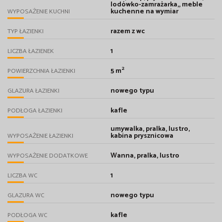
lodówko-zamrażarka,, meble
kuchenne na wymiar
WYPOSAŻENIE KUCHNI
razem z wc
TYP ŁAZIENKI
1
LICZBA ŁAZIENEK
2
5 m
POWIERZCHNIA ŁAZIENKI
nowego typu
GLAZURA ŁAZIENKI
kafle
PODŁOGA ŁAZIENKI
umywalka, pralka, lustro,
kabina prysznicowa
WYPOSAŻENIE ŁAZIENKI
Wanna, pralka, lustro
WYPOSAŻENIE DODATKOWE
1
LICZBA WC
nowego typu
GLAZURA WC
kafle
PODŁOGA WC