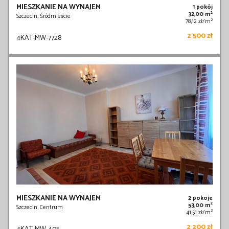
MIESZKANIE NA WYNAJEM
1 pokój
2
32,00 m
Szczecin, Śródmieście
2
78,12 zł/m
2 500 zł
4KAT-MW-7728
MIESZKANIE NA WYNAJEM
2 pokoje
2
53,00 m
Szczecin, Centrum
2
41,51 zł/m
2 200 zł