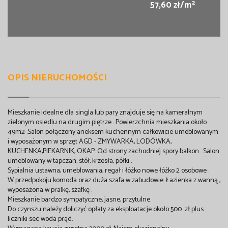
2
57,60 zł/m
OPIS NIERUCHOMOŚCI
Mieszkanie idealne dla singla lub pary znajduje się na kameralnym
zielonym osiedlu na drugim piętrze . Powierzchnia mieszkania około
49m2 .Salon połączony aneksem kuchennym całkowicie umeblowanym
i wyposażonym w sprzęt AGD - ZMYWARKA, LODÓWKA,
KUCHENKA,PIEKARNIK, OKAP. Od strony zachodniej spory balkon . Salon
umeblowany w tapczan, stół, krzesła, półki .
Sypialnia ustawna, umeblowania, regał i łóżko nowe łóżko 2 osobowe .
W przedpokoju komoda oraz duża szafa w zabudowie. Łazienka z wanną ,
wyposażona w pralkę, szafkę .
Mieszkanie bardzo sympatyczne, jasne, przytulne.
Do czynszu należy doliczyć opłaty za eksploatacje około 500 zł plus
liczniki sec woda prąd.