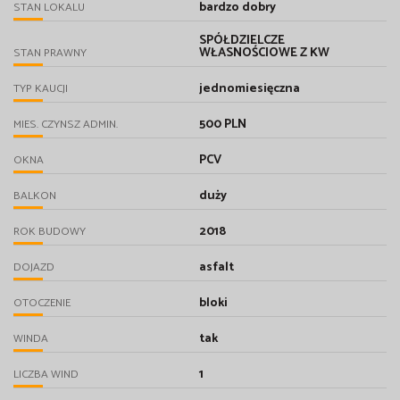
bardzo dobry
STAN LOKALU
SPÓŁDZIELCZE
WŁASNOŚCIOWE Z KW
STAN PRAWNY
jednomiesięczna
TYP KAUCJI
500 PLN
MIES. CZYNSZ ADMIN.
PCV
OKNA
duży
BALKON
2018
ROK BUDOWY
asfalt
DOJAZD
bloki
OTOCZENIE
tak
WINDA
1
LICZBA WIND