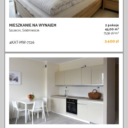
MIESZKANIE NA WYNAJEM
2 pokoje
2
45,00 m
Szczecin, Śródmieście
2
75,56 zł/m
3 400 zł
4KAT-MW-7726