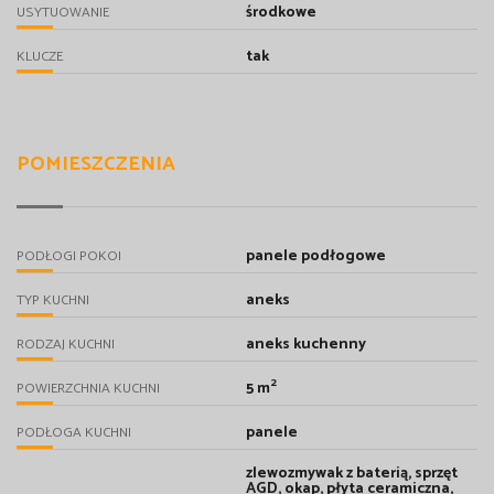
środkowe
USYTUOWANIE
tak
KLUCZE
POMIESZCZENIA
panele podłogowe
PODŁOGI POKOI
aneks
TYP KUCHNI
aneks kuchenny
RODZAJ KUCHNI
2
5 m
POWIERZCHNIA KUCHNI
panele
PODŁOGA KUCHNI
zlewozmywak z baterią, sprzęt
AGD, okap, płyta ceramiczna,