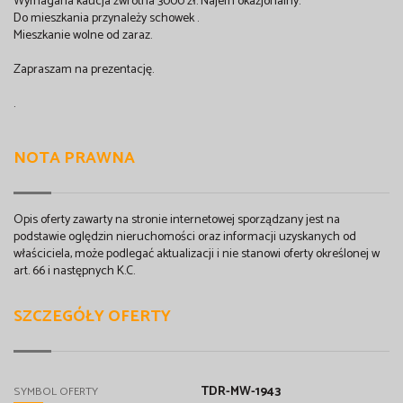
Wymagana kaucja zwrotna 3000 zł. Najem okazjonalny.
Do mieszkania przynależy schowek .
Mieszkanie wolne od zaraz.
Zapraszam na prezentację.
.
NOTA PRAWNA
Opis oferty zawarty na stronie internetowej sporządzany jest na
podstawie oględzin nieruchomości oraz informacji uzyskanych od
właściciela, może podlegać aktualizacji i nie stanowi oferty określonej w
art. 66 i następnych K.C.
SZCZEGÓŁY OFERTY
TDR-MW-1943
SYMBOL OFERTY