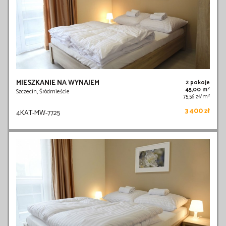
MIESZKANIE NA WYNAJEM
2 pokoje
2
45,00 m
Szczecin, Śródmieście
2
75,56 zł/m
3 400 zł
4KAT-MW-7725