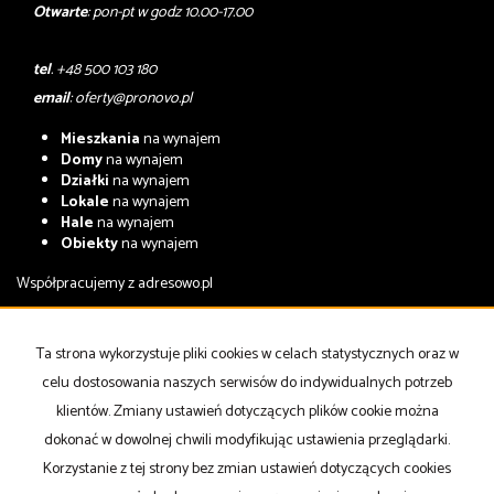
Otwarte
: pon-pt w godz 10.00-17.00
tel
. +48 500 103 180
email
:
oferty@pronovo.pl
Mieszkania
na wynajem
Domy
na wynajem
Działki
na wynajem
Lokale
na wynajem
Hale
na wynajem
Obiekty
na wynajem
Współpracujemy z
adresowo.pl
Mieszkania
na sprzedaż
Domy
na sprzedaż
Ta strona wykorzystuje pliki cookies w celach statystycznych oraz w
Działki
na sprzedaż
celu dostosowania naszych serwisów do indywidualnych potrzeb
Lokale
na sprzedaż
Hale
na sprzedaż
klientów. Zmiany ustawień dotyczących plików cookie można
Obiekty
na sprzedaż
dokonać w dowolnej chwili modyfikując ustawienia przeglądarki.
Korzystanie z tej strony bez zmian ustawień dotyczących cookies
Strona główna
notatnik
Kup
Sprzedaj
Kontakt