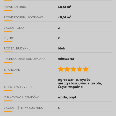
48,61 m²
POWIERZCHNIA
48,61 m²
POWIERZCHNIA UŻYTKOWA
2
LICZBA POKOI
2
PIĘTRO
blok
RODZAJ BUDYNKU
mieszana
TECHNOLOGIA BUDOWLANA
STANDARD
ogrzewanie, wywóz
nieczystości, woda ciepła,
Części wspólne
OPŁATY W CZYNSZU
woda, prąd
OPŁATY WG LICZNIKÓW
4
LICZBA PIĘTER W BUDYNKU