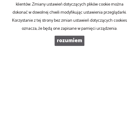
klientów. Zmiany ustawień dotyczących plików cookie można
dokonać w dowolnej chwili modyfikując ustawienia przeglądarki.
KOD ZABEZPIECZAJĄCY
Korzystanie z tej strony bez zmian ustawień dotyczących cookies
oznacza, że będą one zapisane w pamięci urządzenia.
WIADOMOŚĆ
rozumiem
PRONOVO Kordus
ul. Ku Słońcu 24F lokal 1