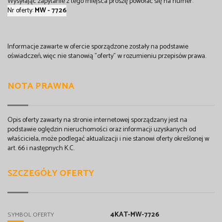
Wysyłając zapytanie z tego miejsca proszę powołać się na numer:
Nr oferty:
MW
- 7726
Informacje zawarte w ofercie sporządzone zostały na podstawie
oświadczeń, więc nie stanowią "oferty" w rozumieniu przepisów prawa.
NOTA PRAWNA
Opis oferty zawarty na stronie internetowej sporządzany jest na
podstawie oględzin nieruchomości oraz informacji uzyskanych od
właściciela, może podlegać aktualizacji i nie stanowi oferty określonej w
art. 66 i następnych K.C.
SZCZEGÓŁY OFERTY
4KAT-MW-7726
SYMBOL OFERTY