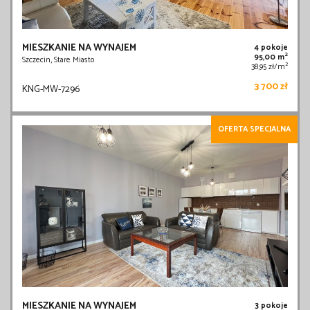
MIESZKANIE NA WYNAJEM
4 pokoje
2
95,00 m
Szczecin, Stare Miasto
2
38,95 zł/m
3 700 zł
KNG-MW-7296
OFERTA SPECJALNA
MIESZKANIE NA WYNAJEM
3 pokoje