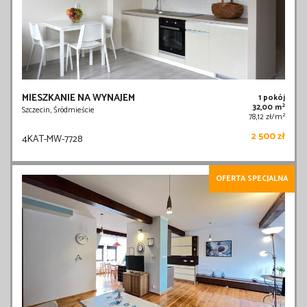
MIESZKANIE NA WYNAJEM
1 pokój
2
32,00 m
Szczecin, Śródmieście
2
78,12 zł/m
2 500 zł
4KAT-MW-7728
OFERTA SPECJALNA