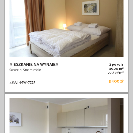
MIESZKANIE NA WYNAJEM
2 pokoje
2
45,00 m
Szczecin, Śródmieście
2
75,56 zł/m
3 400 zł
4KAT-MW-7725