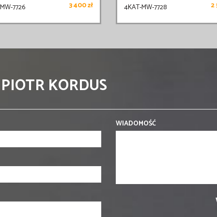
3 400 zł
2 
-MW-7726
4KAT-MW-7728
 PIOTR KORDUS
WIADOMOŚĆ