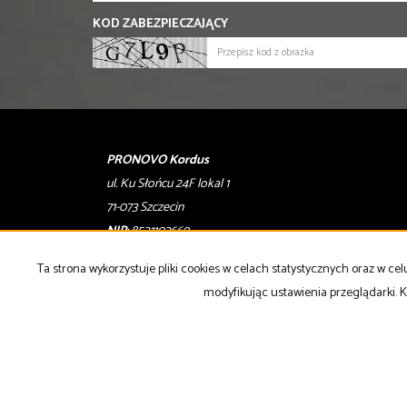
KOD ZABEZPIECZAJĄCY
PRONOVO Kordus
ul. Ku Słońcu 24F lokal 1
71-073 Szczecin
NIP
: 8521103669
Otwarte
: pon-pt w godz 10.00-17.00
Ta strona wykorzystuje pliki cookies w celach statystycznych oraz w 
modyfikując ustawienia przeglądarki. K
tel
. +48 500 103 180
email
:
oferty@pronovo.pl
Strona główna
notatnik
Kup
Sprzedaj
Kontakt