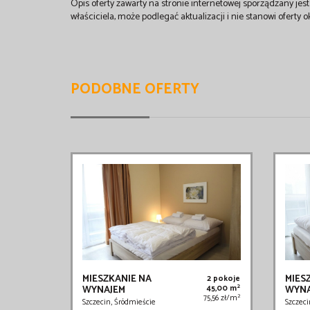
Opis oferty zawarty na stronie internetowej sporządzany je
właściciela, może podlegać aktualizacji i nie stanowi oferty o
PODOBNE OFERTY
MIESZKANIE NA
MIES
2 pokoje
2
WYNAJEM
45,00 m
WYNA
2
75,56 zł/m
Szczecin, Śródmieście
Szczeci