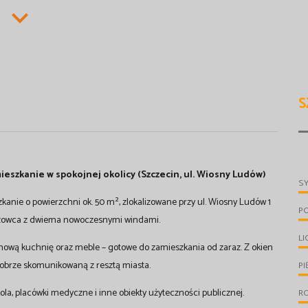
S
ieszkanie w spokojnej okolicy (Szczecin, ul. Wiosny Ludów)
S
anie o powierzchni ok. 50 m², zlokalizowane przy ul. Wiosny Ludów 1
P
wieżowca z dwiema nowoczesnymi windami.
LI
w nową kuchnię oraz meble – gotowe do zamieszkania od zaraz. Z okien
 dobrze skomunikowaną z resztą miasta.
PI
ola, placówki medyczne i inne obiekty użyteczności publicznej.
R