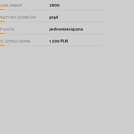
2800
UCJA ZABEZP.
prąd
PŁATY WG LICZNIKÓW
jednomiesięczna
P KAUCJI
1 200 PLN
ES. CZYNSZ ADMIN.