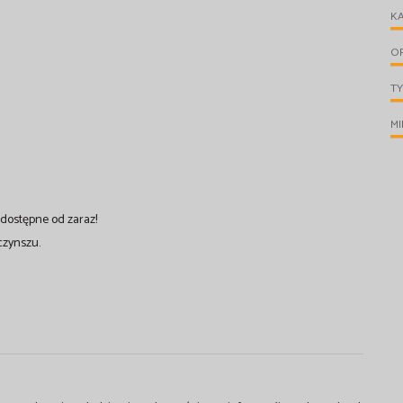
KA
O
TY
MI
dostępne od zaraz!
czynszu.