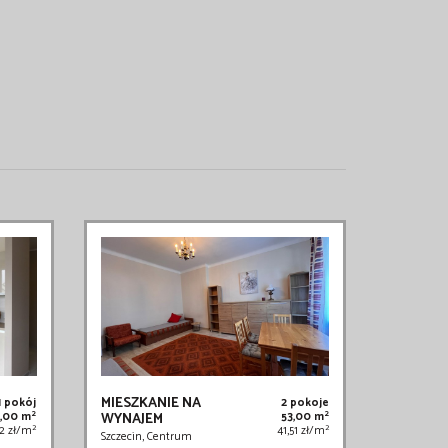
MIESZKANIE NA
1 pokój
2 pokoje
2
2
2,00 m
WYNAJEM
53,00 m
2
2
12 zł/m
41,51 zł/m
Szczecin, Centrum