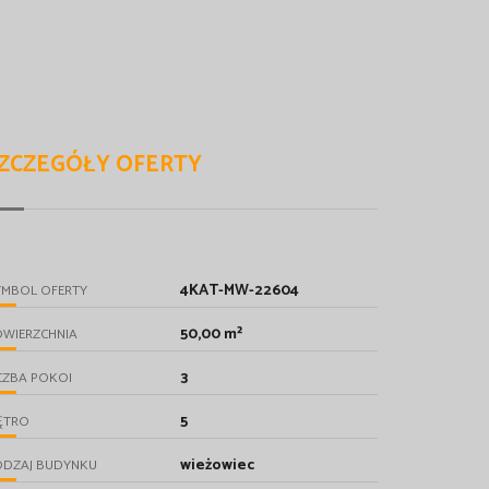
ZCZEGÓŁY OFERTY
4KAT-MW-22604
YMBOL OFERTY
50,00 m²
OWIERZCHNIA
3
CZBA POKOI
5
ĘTRO
wieżowiec
ODZAJ BUDYNKU