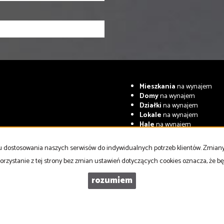
Mieszkania
na wynajem
Domy
na wynajem
Działki
na wynajem
Lokale
na wynajem
Hale
na wynajem
Obiekty
na wynajem
celu dostosowania naszych serwisów do indywidualnych potrzeb klientów. Zmia
Współpracujemy z
adresowo.pl
orzystanie z tej strony bez zmian ustawień dotyczących cookies oznacza, że 
rozumiem