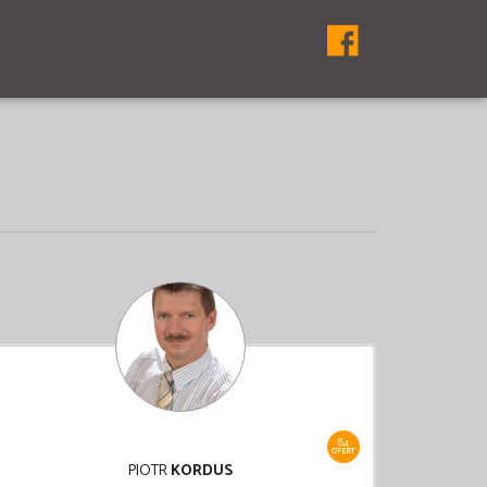
84
OFERT
PIOTR
KORDUS