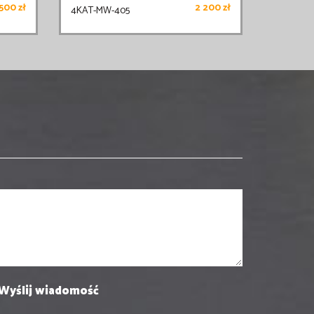
500 zł
2 200 zł
4KAT-MW-405