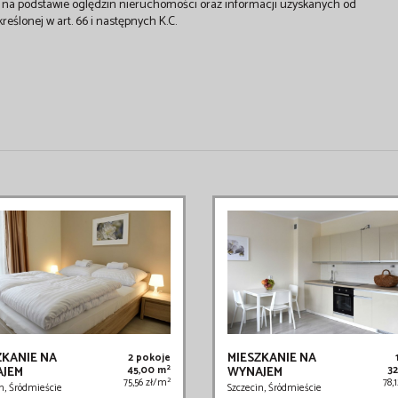
st na podstawie oględzin nieruchomości oraz informacji uzyskanych od
kreślonej w art. 66 i następnych K.C.
ZKANIE NA
MIESZKANIE NA
2 pokoje
2
JEM
45,00 m
WYNAJEM
3
2
75,56 zł/m
78,
n, Śródmieście
Szczecin, Śródmieście