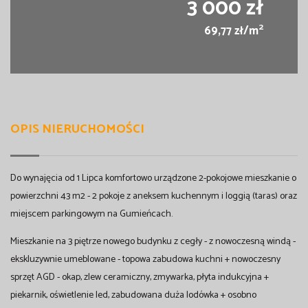
3 000 zł
2
69,77 zł/m
OPIS NIERUCHOMOŚCI
Do wynajęcia od 1 Lipca komfortowo urządzone 2-pokojowe mieszkanie o
powierzchni 43 m2 - 2 pokoje z aneksem kuchennym i loggią (taras) oraz
miejscem parkingowym na Gumieńcach.
Mieszkanie na 3 piętrze nowego budynku z cegły - z nowoczesną windą -
ekskluzywnie umeblowane - topowa zabudowa kuchni + nowoczesny
sprzęt AGD - okap, zlew ceramiczny, zmywarka, płyta indukcyjna +
piekarnik, oświetlenie led, zabudowana duża lodówka + osobno