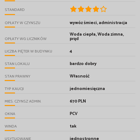
STANDARD
wywóz śmieci, administracja
OPŁATY W CZYNSZU
Woda ciepła, Woda zimna,
prąd
OPŁATY WG LICZNIKÓW
4
LICZBA PIĘTER W BUDYNKU
bardzo dobry
STAN LOKALU
Własność
STAN PRAWNY
jednomiesięczna
TYP KAUCJI
670 PLN
MIES. CZYNSZ ADMIN.
PCV
OKNA
tak
WINDA
jednostronne
USYTUOWANIE