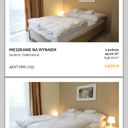
MIESZKANIE NA WYNAJEM
2 pokoje
2
45,00 m
Szczecin, Śródmieście
2
75,56 zł/m
3 400 zł
4KAT-MW-7725