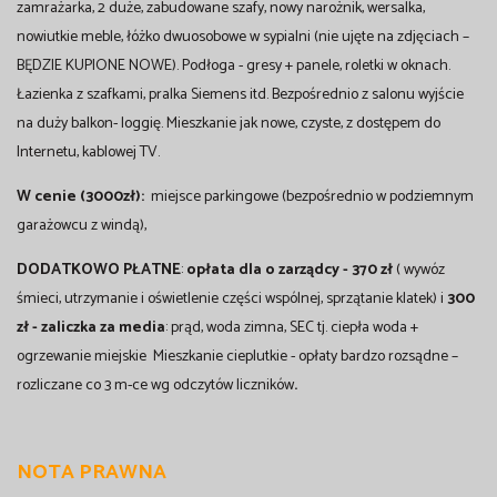
zamrażarka, 2 duże, zabudowane szafy, nowy narożnik, wersalka,
nowiutkie meble, łóżko dwuosobowe w sypialni (nie ujęte na zdjęciach –
BĘDZIE KUPIONE NOWE). Podłoga - gresy + panele, roletki w oknach.
Łazienka z szafkami, pralka Siemens itd. Bezpośrednio z salonu wyjście
na duży balkon- loggię. Mieszkanie jak nowe, czyste, z dostępem do
Internetu, kablowej TV.
W cenie (3000zł):
miejsce parkingowe (bezpośrednio w podziemnym
garażowcu z windą),
DODATKOWO PŁATNE
:
opłata dla o zarządcy - 370 zł
( wywóz
śmieci, utrzymanie i oświetlenie części wspólnej, sprzątanie klatek) i
300
zł - zaliczka za media
: prąd, woda zimna, SEC tj. ciepła woda +
ogrzewanie miejskie Mieszkanie cieplutkie - opłaty bardzo rozsądne –
rozliczane co 3 m-ce wg odczytów liczników
.
NOTA PRAWNA