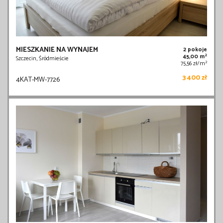
MIESZKANIE NA WYNAJEM
2 pokoje
2
45,00 m
Szczecin, Śródmieście
2
75,56 zł/m
3 400 zł
4KAT-MW-7726