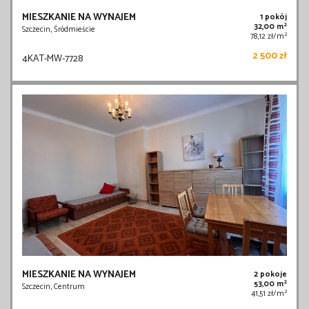
MIESZKANIE NA WYNAJEM
1 pokój
2
32,00 m
Szczecin, Śródmieście
2
78,12 zł/m
2 500 zł
4KAT-MW-7728
MIESZKANIE NA WYNAJEM
2 pokoje
2
53,00 m
Szczecin, Centrum
2
41,51 zł/m