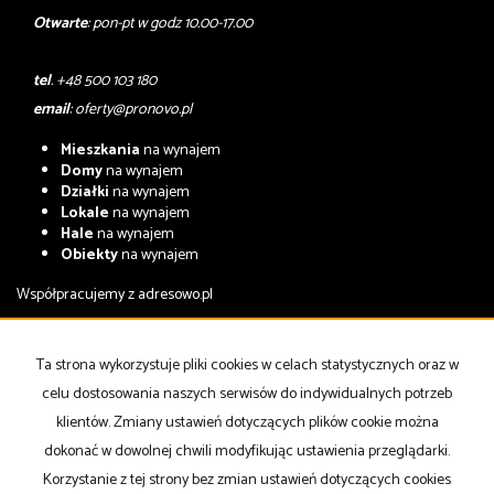
Otwarte
: pon-pt w godz 10.00-17.00
tel
. +48 500 103 180
email
:
oferty@pronovo.pl
Mieszkania
na wynajem
Domy
na wynajem
Działki
na wynajem
Lokale
na wynajem
Hale
na wynajem
Obiekty
na wynajem
Współpracujemy z
adresowo.pl
Mieszkania
na sprzedaż
Domy
na sprzedaż
Ta strona wykorzystuje pliki cookies w celach statystycznych oraz w
Działki
na sprzedaż
celu dostosowania naszych serwisów do indywidualnych potrzeb
Lokale
na sprzedaż
Hale
na sprzedaż
klientów. Zmiany ustawień dotyczących plików cookie można
Obiekty
na sprzedaż
dokonać w dowolnej chwili modyfikując ustawienia przeglądarki.
Korzystanie z tej strony bez zmian ustawień dotyczących cookies
Strona główna
notatnik
Kup
Sprzedaj
Kontakt