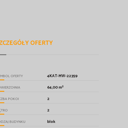
ZCZEGÓŁY OFERTY
4KAT-MW-22359
YMBOL OFERTY
64,00 m²
OWIERZCHNIA
2
CZBA POKOI
2
ĘTRO
blok
ODZAJ BUDYNKU