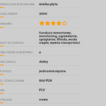
wielka płyta
ECHNOLOGIA BUDOWLANA
3000
UCJA ZABEZP.
TANDARD
fundusz remontowy,
monitoring, ogrzewanie,
sprzątanie, Winda, woda
ciepła, wywóz nieczystości
PŁATY W CZYNSZU
4
CZBA PIĘTER W BUDYNKU
dobry
TAN LOKALU
jednomiesięczna
P KAUCJI
800 PLN
ES. CZYNSZ ADMIN.
PCV
KNA
nowe
STALACJE