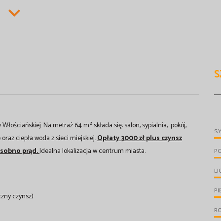
S
ościańskiej. Na metraż 64 m² składa się: salon, sypialnia, pokój,
S
raz ciepła woda z sieci miejskiej.
Opłaty 3000 zł plus czynsz
 osobno prąd.
Idealna lokalizacja w centrum miasta.
P
LI
PI
czny czynsz)
R