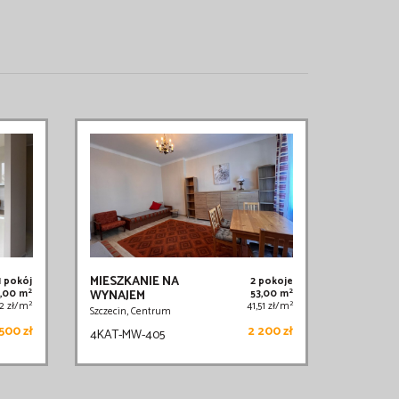
MIESZKANIE NA
1 pokój
2 pokoje
2
2
2,00 m
WYNAJEM
53,00 m
2
2
12 zł/m
41,51 zł/m
Szczecin, Centrum
500 zł
2 200 zł
4KAT-MW-405