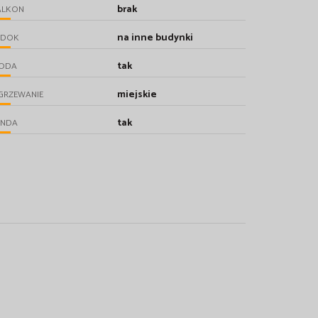
brak
ALKON
na inne budynki
IDOK
tak
ODA
miejskie
GRZEWANIE
tak
INDA