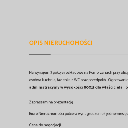
OPIS NIERUCHOMOŚCI
Na wynajem 3 pokoje rozkładowe na Pomorzanach przy ulicy Wł
osobna kuchnia, łazienka z WC oraz przedpokój. Ogrzewanie o
administracyjny w wysokości 800zł dla właściciela i
Zapraszam na prezentację
Biuro Nieruchomości pobiera wynagrodzenie ( jednomiesię
Cena do negocjacji