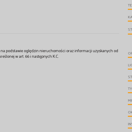
T
KA
S
st na podstawie oględzin nieruchomości oraz informacji uzyskanych od
O
kreślonej w art. 66 i następnych K.C.
LI
S
TY
MI
O
IN