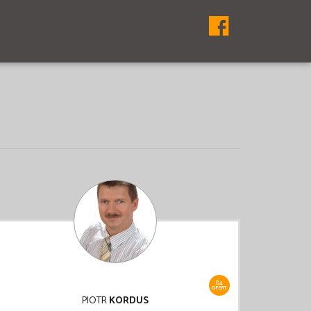
84
OFERT
PIOTR
KORDUS