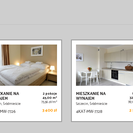
ZKANIE NA
MIESZKANIE NA
2 pokoje
2
JEM
45,00 m
WYNAJEM
3
2
75,56 zł/m
78,
n, Śródmieście
Szczecin, Śródmieście
3 400 zł
2 
-MW-7726
4KAT-MW-7728