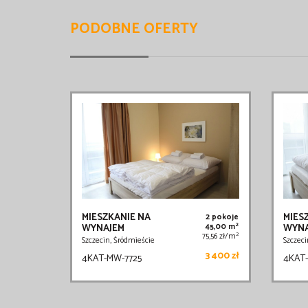
PODOBNE OFERTY
MIESZKANIE NA
MIES
2 pokoje
2
WYNAJEM
45,00 m
WYNA
2
75,56 zł/m
Szczecin, Śródmieście
Szczeci
3 400 zł
4KAT-MW-7725
4KAT