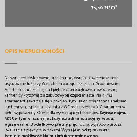
2
75,56 zł/m
OPIS NIERUCHOMOŚCI
Na wynajem ekskluzywne, przestronne, dwupokojowe mieszkanie
usytuowane tuż przy Wałach Chrobrego - Szczecin -Śródmieście .
Apartament mieści się na 1 piętrze czteropiętrowej, nowoczesnej
kamienicy - typowej dla zabudowy tej części miasta. Na 45m2
apartamentu składają się 2 pokoje w tym , salon połączony z aneksem
kuchennym, sypialnia , łazienka z WC oraz przedpokój. Apartament w
pełni wyposażony. Oferta dla wymagających klientów
. Czynsz najmu -
3075 w tym wliczony jest czynsz administracyjny
,
woda,
ogrzewanie. Dodatkowo płatny prąd
. Cicha, wyjątkowo urocza
lokalizacja z pięknymi widokami.
Wynajem od 17.08.2017r.
Istnieje możliwość Najmu krótkoterminowego.