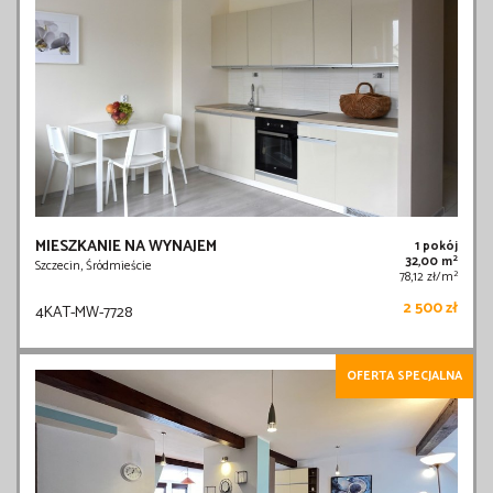
MIESZKANIE NA WYNAJEM
1 pokój
2
32,00 m
Szczecin, Śródmieście
2
78,12 zł/m
2 500 zł
4KAT-MW-7728
OFERTA SPECJALNA