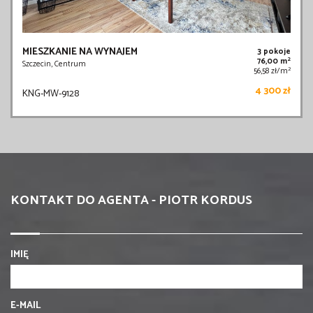
MIESZKANIE NA WYNAJEM
3 pokoje
2
76,00 m
Szczecin, Centrum
2
56,58 zł/m
4 300 zł
KNG-MW-9128
KONTAKT DO AGENTA - PIOTR KORDUS
IMIĘ
E-MAIL