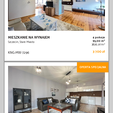
MIESZKANIE NA WYNAJEM
4 pokoje
2
95,00 m
Szczecin, Stare Miasto
2
38,95 zł/m
3 700 zł
KNG-MW-7296
OFERTA SPECJALNA