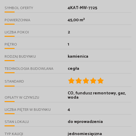
4KAT-MW-7725
SYMBOL OFERTY
45,00 m²
POWIERZCHNIA
2
LICZBA POKOI
1
PIĘTRO
kamienica
RODZAJ BUDYNKU
cegła
TECHNOLOGIA BUDOWLANA
STANDARD
CO, fundusz remontowy, gaz,
woda
OPŁATY W CZYNSZU
4
LICZBA PIĘTER W BUDYNKU
do wprowadzenia
STAN LOKALU
jednomiesięczna
TYP KAUCJI