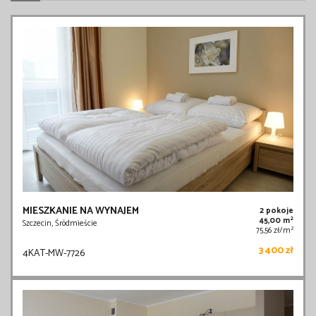
MIESZKANIE NA WYNAJEM
2 pokoje
2
45,00 m
Szczecin, Śródmieście
2
75,56 zł/m
3 400 zł
4KAT-MW-7726