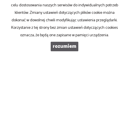
TELEFON KOMÓRKOWY
celu dostosowania naszych serwisów do indywidualnych potrzeb
klientów. Zmiany ustawień dotyczących plików cookie można
dokonać w dowolnej chwili modyfikując ustawienia przeglądarki.
KOD ZABEZPIECZAJĄCY
Korzystanie z tej strony bez zmian ustawień dotyczących cookies
oznacza, że będą one zapisane w pamięci urządzenia.
WIADOMOŚĆ
rozumiem
PRONOVO Kordus