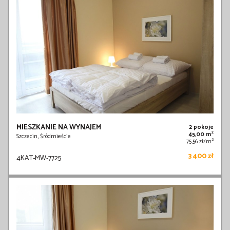
MIESZKANIE NA WYNAJEM
2 pokoje
2
45,00 m
Szczecin, Śródmieście
2
75,56 zł/m
3 400 zł
4KAT-MW-7725