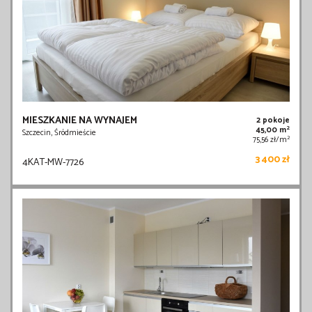
MIESZKANIE NA WYNAJEM
2 pokoje
2
45,00 m
Szczecin, Śródmieście
2
75,56 zł/m
3 400 zł
4KAT-MW-7726