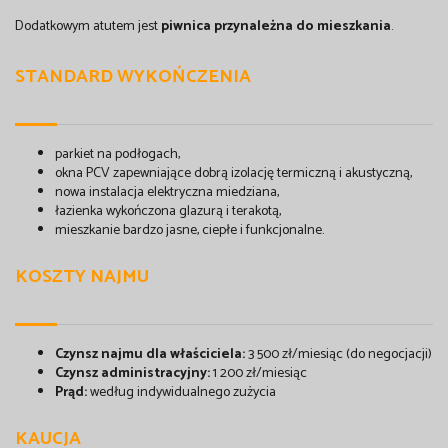
Dodatkowym atutem jest
piwnica przynależna do mieszkania
.
STANDARD WYKOŃCZENIA
parkiet na podłogach,
okna PCV zapewniające dobrą izolację termiczną i akustyczną,
nowa instalacja elektryczna miedziana,
łazienka wykończona glazurą i terakotą,
mieszkanie bardzo jasne, ciepłe i funkcjonalne.
KOSZTY NAJMU
Czynsz najmu dla właściciela:
3 500 zł/miesiąc (do negocjacji)
Czynsz administracyjny:
1 200 zł/miesiąc
Prąd:
według indywidualnego zużycia
KAUCJA