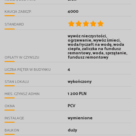
4000
KAUCJA ZABEZP.
STANDARD
wywóz nieczystości,
ogrzewanie, wywóz śmieci,
woda/ryczałt na wodę, woda
ciepła, zaliczka na fundusz
remontowy, woda, sprzątanie,
fundusz remontowy
OPŁATY W CZYNSZU
4
LICZBA PIĘTER W BUDYNKU
wykończony
STAN LOKALU
1 200 PLN
MIES. CZYNSZ ADMIN.
PCV
OKNA
wymienione
INSTALACJE
duży
BALKON