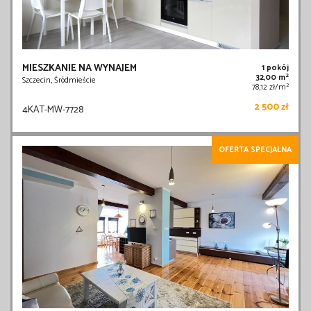
MIESZKANIE NA WYNAJEM
1 pokój
2
32,00 m
Szczecin, Śródmieście
2
78,12 zł/m
2 500 zł
4KAT-MW-7728
OFERTA SPECJALNA