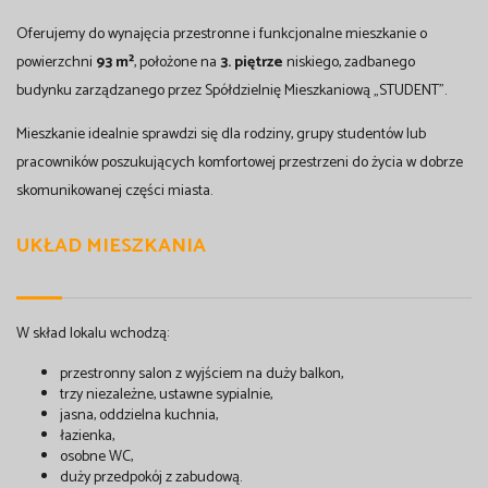
Oferujemy do wynajęcia przestronne i funkcjonalne mieszkanie o
powierzchni
93 m²
, położone na
3. piętrze
niskiego, zadbanego
budynku zarządzanego przez Spółdzielnię Mieszkaniową „STUDENT”.
Mieszkanie idealnie sprawdzi się dla rodziny, grupy studentów lub
pracowników poszukujących komfortowej przestrzeni do życia w dobrze
skomunikowanej części miasta.
UKŁAD MIESZKANIA
W skład lokalu wchodzą:
przestronny salon z wyjściem na duży balkon,
trzy niezależne, ustawne sypialnie,
jasna, oddzielna kuchnia,
łazienka,
osobne WC,
duży przedpokój z zabudową.