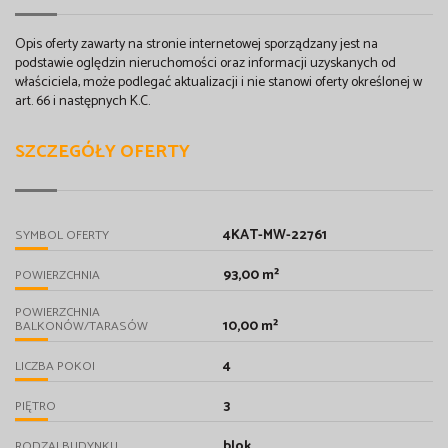
Opis oferty zawarty na stronie internetowej sporządzany jest na
podstawie oględzin nieruchomości oraz informacji uzyskanych od
właściciela, może podlegać aktualizacji i nie stanowi oferty określonej w
art. 66 i następnych K.C.
SZCZEGÓŁY OFERTY
4KAT-MW-22761
SYMBOL OFERTY
93,00 m²
POWIERZCHNIA
POWIERZCHNIA
10,00 m²
BALKONÓW/TARASÓW
4
LICZBA POKOI
3
PIĘTRO
blok
RODZAJ BUDYNKU