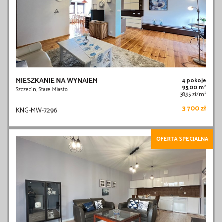
MIESZKANIE NA WYNAJEM
4 pokoje
2
95,00 m
Szczecin, Stare Miasto
2
38,95 zł/m
3 700 zł
KNG-MW-7296
OFERTA SPECJALNA