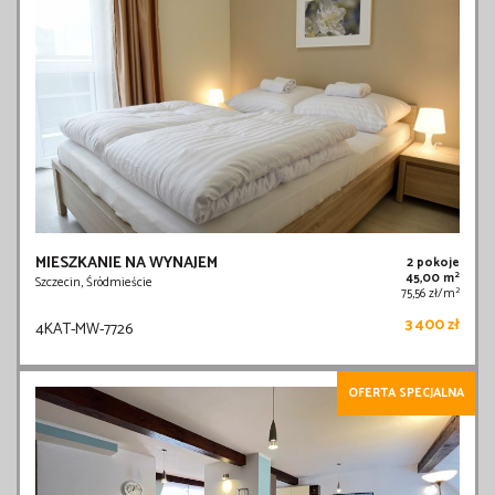
MIESZKANIE NA WYNAJEM
2 pokoje
2
45,00 m
Szczecin, Śródmieście
2
75,56 zł/m
3 400 zł
4KAT-MW-7726
OFERTA SPECJALNA