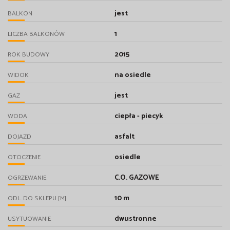
jest
BALKON
1
LICZBA BALKONÓW
2015
ROK BUDOWY
na osiedle
WIDOK
jest
GAZ
ciepła - piecyk
WODA
asfalt
DOJAZD
osiedle
OTOCZENIE
C.O. GAZOWE
OGRZEWANIE
10 m
ODL. DO SKLEPU [M]
dwustronne
USYTUOWANIE