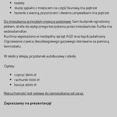
toalety
dużej sypialni z miejscem na część biurową (na piętrze)
łazienki z wanną, prysznicem i dwoma umywalkami (na piętrze)
Do mieszkania przynależy miejsce postojowe.
Sam budynek ogrodzony
płotem, strefa do wyłącznego korzystania przez mieszkańców. Furtka ma
wideodomofon.
Kuchnia wyposażona w niezbędny sprzęt AGD oraz kącik jadalniany.
Ogrzewanie z pieca dwuobiegowego gazowego sterowane za pomocą
termostatu.
W okolicy sklepy, przystanek autobusowy i szkoły.
Opłaty:
czynsz 3600 zł
rachunki 1000 zł
kaucja 4500 zł
Nieruchomość jest gotowa do zamieszkania od zaraz.
Zapraszamy na prezentację!