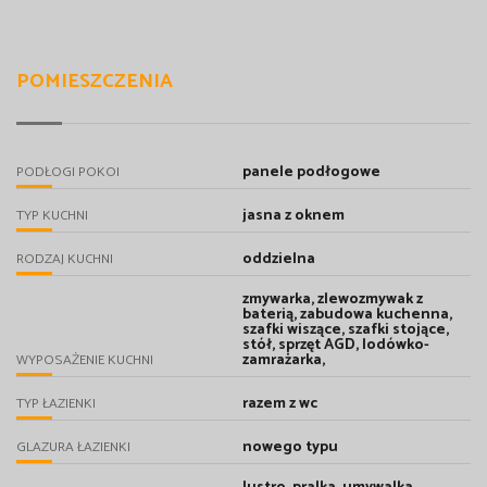
POMIESZCZENIA
panele podłogowe
PODŁOGI POKOI
jasna z oknem
TYP KUCHNI
oddzielna
RODZAJ KUCHNI
zmywarka, zlewozmywak z
baterią, zabudowa kuchenna,
szafki wiszące, szafki stojące,
stół, sprzęt AGD, lodówko-
zamrażarka,
WYPOSAŻENIE KUCHNI
razem z wc
TYP ŁAZIENKI
nowego typu
GLAZURA ŁAZIENKI