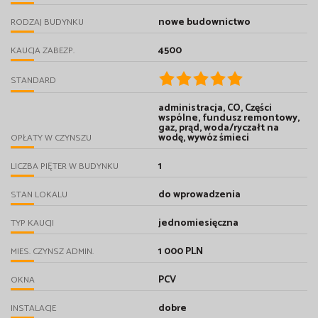
nowe budownictwo
RODZAJ BUDYNKU
4500
KAUCJA ZABEZP.
STANDARD
administracja, CO, Części
wspólne, fundusz remontowy,
gaz, prąd, woda/ryczałt na
wodę, wywóz śmieci
OPŁATY W CZYNSZU
1
LICZBA PIĘTER W BUDYNKU
do wprowadzenia
STAN LOKALU
jednomiesięczna
TYP KAUCJI
1 000 PLN
MIES. CZYNSZ ADMIN.
PCV
OKNA
dobre
INSTALACJE