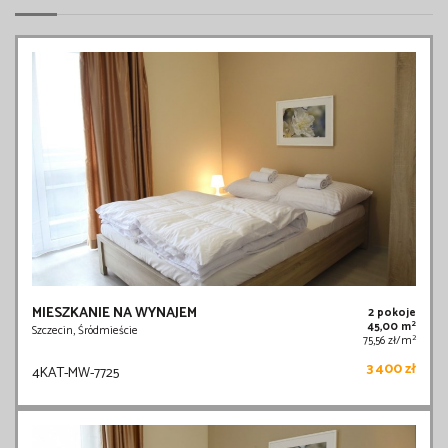
MIESZKANIE NA WYNAJEM
2 pokoje
2
45,00 m
Szczecin, Śródmieście
2
75,56 zł/m
3 400 zł
4KAT-MW-7725