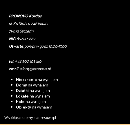
PRONOVO Kordus
ul. Ku Słońcu 24F lokal 1
71-073 Szczecin
NIP
: 8521103669
Otwarte
: pon-pt w godz 10.00-17.00
tel
. +48 500 103 180
email
:
oferty@pronovo.pl
Mieszkania
na wynajem
Domy
na wynajem
Działki
na wynajem
Lokale
na wynajem
Hale
na wynajem
Obiekty
na wynajem
Współpracujemy z
adresowo.pl
Mieszkania
na sprzedaż