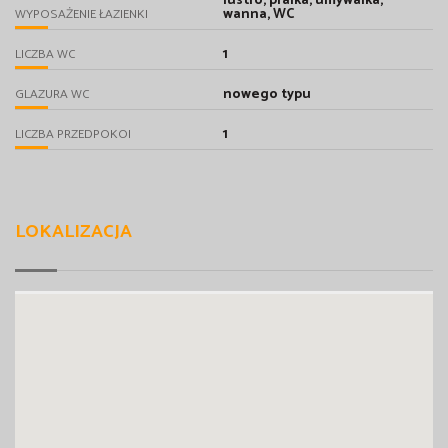
lustro, pralka, umywalka,
wanna, WC
WYPOSAŻENIE ŁAZIENKI
1
LICZBA WC
nowego typu
GLAZURA WC
1
LICZBA PRZEDPOKOI
LOKALIZACJA