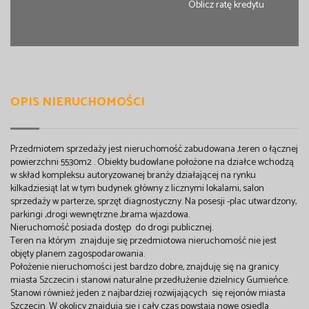
Oblicz ratę kredytu
OPIS NIERUCHOMOŚCI
Przedmiotem sprzedaży jest nieruchomość zabudowana ,teren o łącznej
powierzchni 5530m2 . Obiekty budowlane położone na działce wchodzą
w skład kompleksu autoryzowanej branży działającej na rynku
kilkadziesiąt lat w tym budynek główny z licznymi lokalami, salon
sprzedaży w parterze, sprzęt diagnostyczny. Na posesji -plac utwardzony,
parkingi ,drogi wewnętrzne ,brama wjazdowa.
Nieruchomość posiada dostęp do drogi publicznej.
Teren na którym znajduje się przedmiotowa nieruchomość nie jest
objęty planem zagospodarowania.
Położenie nieruchomości jest bardzo dobre, znajduję się na granicy
miasta Szczecin i stanowi naturalne przedłużenie dzielnicy Gumieńce.
Stanowi również jeden z najbardziej rozwijających się rejonów miasta
Szczecin. W okolicy znajdują się i cały czas powstają nowe osiedla