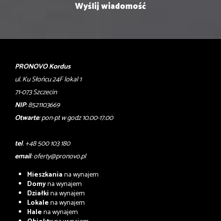
PRONOVO Kordus
ul. Ku Słońcu 24F lokal 1
71-073 Szczecin
NIP
: 8521103669
Otwarte
: pon-pt w godz 10.00-17.00
tel
. +48 500 103 180
email
:
oferty@pronovo.pl
Mieszkania
na wynajem
Domy
na wynajem
Działki
na wynajem
Lokale
na wynajem
Hale
na wynajem