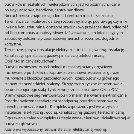
budynków mieszkalnych wielorodzinnych ,jednorodzinnych, liczne
obiekty usługowe, handlowe, centra handlowe.
Nieruchomość znajduje się 7 km od centrum miasta Szczecina .
Teren stwarza możliwość dalszej rozbudowy. Biorąc pod uwagę czynniki
lokalne, koniunkturalne, dostępne szacunkowy przyłącza sieci, odległość
od Centrum miasta , należy stwierdzić ,że warunkach lokalizacyjnych i
zabudowy położenie przedmiotowej nieruchomości jest dogodne i
korzystne.
Teren uzbrojony w ; instalację elektryczną, instalację wodną, instalację
kanalizacyjną, instalację gazową, instalację teletechniczną.
Opis techniczny zabudowań :
Budynki wzniesione w technologii mieszanej ,ściany częściowo
murowane z pustaków na zaprawie cementowo -wapiennej, garaże
murowane z bloczków gazobetonowych , cześć budynku głównego
stanowi stanowi szkielet stalowy . Stropy monolityczne żelbetonowe z
betonu zbrojonego stalą. Tynki zewnętrzne cementowe. Okna PCV.
Bramy wjazdowe segmentowe typu Hormann sterowane elektronicznie .
Posadzki wyłożone terakotą mrozoodporną ,posadzka betonowa w
innych pomieszczeniach . Kompleks wyposażony jest we wszystkie
instalacje : elektryczną , wodną, kanalizacyjną ,gazową, teletechniczną.
Ogrzewanie całego kompleksu i ciepła woda- z kotłowni zlokalizowanej w
budynku głównym.
Kompleks wyposażony jest w instalację : elektryczną, wodną,