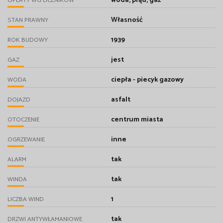
woda, prąd, gaz
OPŁATY WG LICZNIKÓW
Własność
STAN PRAWNY
1939
ROK BUDOWY
jest
GAZ
ciepła - piecyk gazowy
WODA
asfalt
DOJAZD
centrum miasta
OTOCZENIE
inne
OGRZEWANIE
tak
ALARM
tak
WINDA
1
LICZBA WIND
tak
DRZWI ANTYWŁAMANIOWE