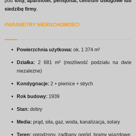
pod
lofty, aparthotel, pensjonat, centrum usługowe lub
siedzibę firmy
.
PARAMETRY NIERUCHOMOŚCI
Powierzchnia użytkowa:
ok. 1 374 m²
Działka:
2 681 m² (możliwość podziału na dwie
niezależne)
Kondygnacje:
2 + piwnice + strych
Rok budowy:
1939
Stan:
dobry
Media:
prąd, siła, gaz, woda, kanalizacja, solary
Teren:
ogrodzony, zadbany ogród, bramy wjazdowe,