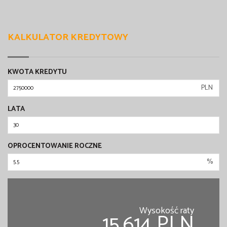
KALKULATOR KREDYTOWY
KWOTA KREDYTU
PLN
LATA
OPROCENTOWANIE ROCZNE
%
Wysokość raty
15,614 PLN