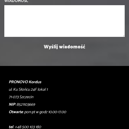
WIADOMOŚĆ
PRONOVO Kordus
ul. Ku Słońcu 24F lokal 1
71-073 Szczecin
NIP
: 8521103669
Otwarte
: pon-pt w godz 10.00-17.00
tel
. +48 500 103 180