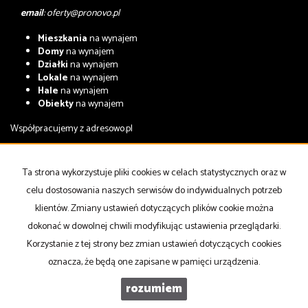
email
:
oferty@pronovo.pl
Mieszkania
na wynajem
Domy
na wynajem
Działki
na wynajem
Lokale
na wynajem
Hale
na wynajem
Obiekty
na wynajem
Współpracujemy z
adresowo.pl
Mieszkania
na sprzedaż
Domy
na sprzedaż
Ta strona wykorzystuje pliki cookies w celach statystycznych oraz w
Działki
na sprzedaż
celu dostosowania naszych serwisów do indywidualnych potrzeb
Lokale
na sprzedaż
Hale
na sprzedaż
klientów. Zmiany ustawień dotyczących plików cookie można
Obiekty
na sprzedaż
dokonać w dowolnej chwili modyfikując ustawienia przeglądarki.
Korzystanie z tej strony bez zmian ustawień dotyczących cookies
Strona główna
notatnik
Kup
Sprzedaj
Kontakt
oznacza, że będą one zapisane w pamięci urządzenia.
rozumiem
PRONOVO Nieruchomości
Galactica Virgo
2026
Program dla biur nieruchomości