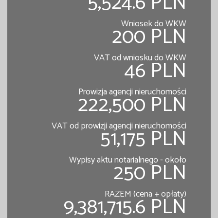
5,524.6 PLN
Wniosek do WKW
200 PLN
VAT od wniosku do WKW
46 PLN
Prowizja agencji nieruchomości
222,500 PLN
VAT od prowizji agencji nieruchomości
51,175 PLN
Wypisy aktu notarialnego - około
250 PLN
RAZEM (cena + opłaty)
9,381,715.6 PLN