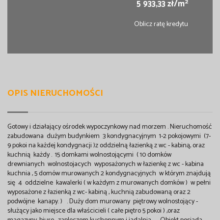
2
5 933,33 zł/m
Oblicz ratę kredytu
OPIS NIERUCHOMOŚCI
Gotowy i działający ośrodek wypoczynkowy nad morzem . Nieruchomość
zabudowana dużym budynkiem 3 kondygnacyjnym 1-2 pokojowymi (7-
9 pokoi na każdej kondygnacji )z oddzielną łazienką z wc - kabiną, oraz
kuchnią każdy . 15 domkami wolnostojącymi ( 10 domków
drewnianych wolnostojacych wyposażonych w łazienkę z wc - kabina
kuchnia , 5 domów murowanych 2 kondygnacyjnych w którym znajdują
się 4 oddzielne kawalerki ( w każdym z murowanych domków ) w pełni
wyposażone z łazienką z wc- kabiną , kuchnią zabudowaną oraz 2
podwójne kanapy. ) . Duży dom murowany piętrowy wolnostojący -
służący jako miejsce dla właścicieli ( całe piętro 5 pokoi ) ,oraz