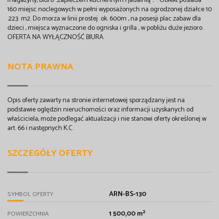
magazyny, biuro ,zapleczem kuchennym i jadalnią .. . Obiekt posiada
160 miejsc noclegowych w pełni wyposażonych na ogrodzonej działce 10
.223 m2. Do morza w linii prostej ok. 600m , na posesji plac zabaw dla
dzieci , miejsca wyznaczone do ogniska i grilla , w pobliżu duże jezioro .
OFERTA NA WYŁĄCZNOŚĆ BIURA
NOTA PRAWNA
Opis oferty zawarty na stronie internetowej sporządzany jest na
podstawie oględzin nieruchomości oraz informacji uzyskanych od
właściciela, może podlegać aktualizacji i nie stanowi oferty określonej w
art. 66 i następnych K.C.
SZCZEGÓŁY OFERTY
ARN-BS-130
SYMBOL OFERTY
1 500,00 m²
POWIERZCHNIA