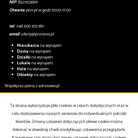
NIP
: 8521103669
Otwarte
: pon-pt w godz 10.00-17.00
tel
. +48 500 103 180
email
:
oferty@pronovo.pl
Mieszkania
na wynajem
Domy
na wynajem
Działki
na wynajem
Lokale
na wynajem
Hale
na wynajem
Obiekty
na wynajem
Współpracujemy z
adresowo.pl
Mieszkania
na sprzedaż
Domy
na sprzedaż
Ta strona wykorzystuje pliki cookies w celach statystycznych oraz w
Działki
na sprzedaż
celu dostosowania naszych serwisów do indywidualnych potrzeb
Lokale
na sprzedaż
Hale
na sprzedaż
klientów. Zmiany ustawień dotyczących plików cookie można
Obiekty
na sprzedaż
dokonać w dowolnej chwili modyfikując ustawienia przeglądarki.
Korzystanie z tej strony bez zmian ustawień dotyczących cookies