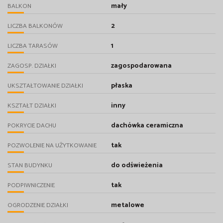
mały
BALKON
2
LICZBA BALKONÓW
1
LICZBA TARASÓW
zagospodarowana
ZAGOSP. DZIAŁKI
płaska
UKSZTAŁTOWANIE DZIAŁKI
inny
KSZTAŁT DZIAŁKI
dachówka ceramiczna
POKRYCIE DACHU
tak
POZWOLENIE NA UŻYTKOWANIE
do odświeżenia
STAN BUDYNKU
tak
PODPIWNICZENIE
metalowe
OGRODZENIE DZIAŁKI