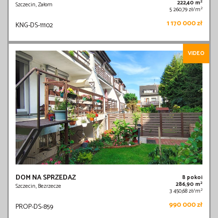
2
222,40 m
Szczecin, Załom
2
5 260,79 zł/m
1 170 000 zł
KNG-DS-11102
VIDEO
DOM NA SPRZEDAŻ
8 pokoi
2
286,90 m
Szczecin, Bezrzecze
2
3 450,68 zł/m
990 000 zł
PROP-DS-859