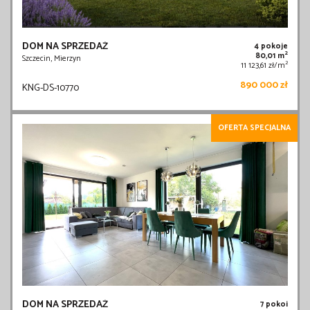
DOM NA SPRZEDAŻ
4 pokoje
2
80,01 m
Szczecin, Mierzyn
2
11 123,61 zł/m
890 000 zł
KNG-DS-10770
OFERTA SPECJALNA
DOM NA SPRZEDAŻ
7 pokoi