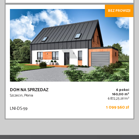
BEZ PROWIZJI
DOM NA SPRZEDAŻ
6 pokoi
2
160,00 m
Szczecin, Płonia
2
6 872,25 zł/m
1 099 560 zł
LNI-DS-59