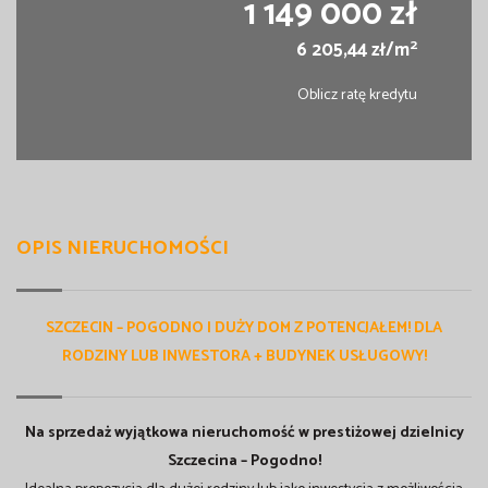
1 149 000 zł
2
6 205,44 zł/m
Oblicz ratę kredytu
OPIS NIERUCHOMOŚCI
SZCZECIN – POGODNO | DUŻY DOM Z POTENCJAŁEM! DLA
RODZINY LUB INWESTORA + BUDYNEK USŁUGOWY!
Na sprzedaż wyjątkowa nieruchomość w prestiżowej dzielnicy
Szczecina – Pogodno!