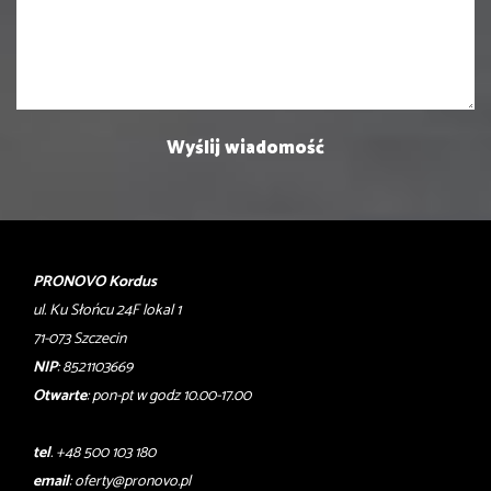
PRONOVO Kordus
ul. Ku Słońcu 24F lokal 1
71-073 Szczecin
NIP
: 8521103669
Otwarte
: pon-pt w godz 10.00-17.00
tel
. +48 500 103 180
email
:
oferty@pronovo.pl