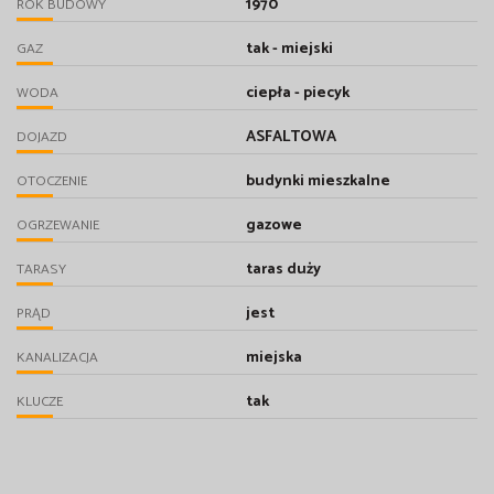
1970
ROK BUDOWY
tak - miejski
GAZ
ciepła - piecyk
WODA
ASFALTOWA
DOJAZD
budynki mieszkalne
OTOCZENIE
gazowe
OGRZEWANIE
taras duży
TARASY
jest
PRĄD
miejska
KANALIZACJA
tak
KLUCZE