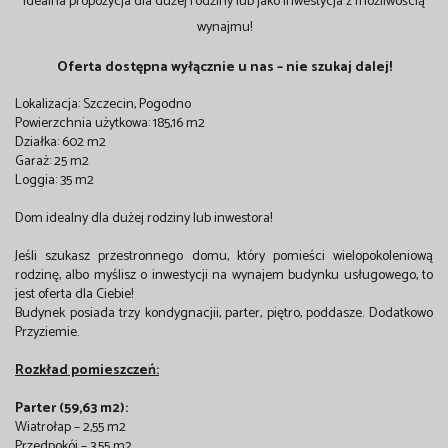
Idealna propozycja dla dużej rodziny lub jako inwestycja z możliwością
wynajmu!
Oferta dostępna wyłącznie u nas – nie szukaj dalej!
Lokalizacja: Szczecin, Pogodno
Powierzchnia użytkowa: 185,16 m2
Działka: 602 m2
Garaż: 25 m2
Loggia: 35 m2
Dom idealny dla dużej rodziny lub inwestora!
Jeśli szukasz przestronnego domu, który pomieści wielopokoleniową
rodzinę, albo myślisz o inwestycji na wynajem budynku usługowego, to
jest oferta dla Ciebie!
Budynek posiada trzy kondygnacjii, parter, piętro, poddasze. Dodatkowo
Przyziemie.
Rozkład pomieszczeń:
Parter (59,63 m2):
Wiatrołap – 2,55 m2
Przedpokój – 3,55 m2