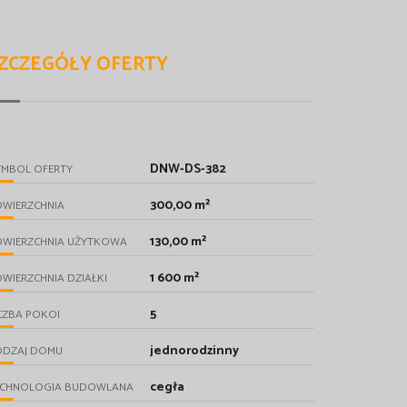
ZCZEGÓŁY OFERTY
DNW-DS-382
YMBOL OFERTY
300,00 m²
OWIERZCHNIA
130,00 m²
OWIERZCHNIA UŻYTKOWA
1 600 m²
WIERZCHNIA DZIAŁKI
5
CZBA POKOI
jednorodzinny
ODZAJ DOMU
cegła
ECHNOLOGIA BUDOWLANA