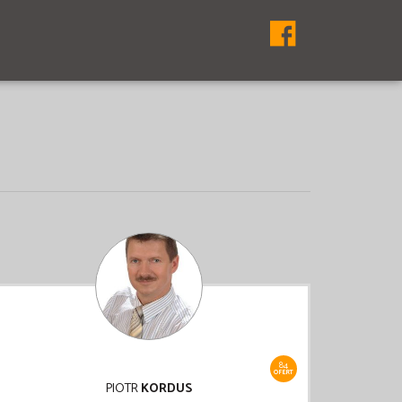
84
OFERT
PIOTR
KORDUS