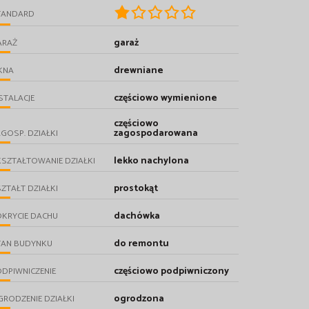
TANDARD
garaż
ARAŻ
drewniane
KNA
częściowo wymienione
STALACJE
częściowo
zagospodarowana
GOSP. DZIAŁKI
lekko nachylona
SZTAŁTOWANIE DZIAŁKI
prostokąt
ZTAŁT DZIAŁKI
dachówka
KRYCIE DACHU
do remontu
TAN BUDYNKU
częściowo podpiwniczony
DPIWNICZENIE
ogrodzona
RODZENIE DZIAŁKI