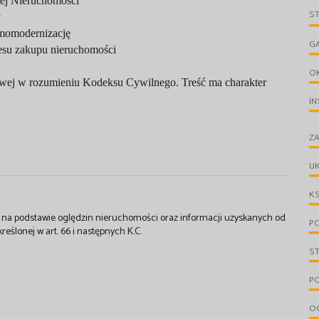
tej Nieruchomości
S
y
rmomodernizację
G
esu zakupu nieruchomości
O
dlowej w rozumieniu Kodeksu Cywilnego. Treść ma charakter
IN
ZA
UK
KS
st na podstawie oględzin nieruchomości oraz informacji uzyskanych od
PO
kreślonej w art. 66 i następnych K.C.
S
PO
OG