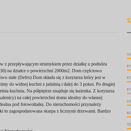
S
S
ew z przepływającym strumykiem przez działkę u podnóża
P
30) na działce o powierzchni 2000m2. Dom częściowo
wo stałe (Defro) Dom składa się z korytarza który jest w
P
my do widnej kuchni z jadalnią i dalej do 3 pokoi. Po drugiej
PO
tnia kuchnia. Na półpiętrze znajduje się łazienka. Z korytarza
lenicy) na całej powierzchni domu idealny do własnej
LI
dealna pod fotowoltaikę. Do nieruchomości przynależy
łki to zagospodarowana skarpa z licznymi drzewami. Bardzo
R
T