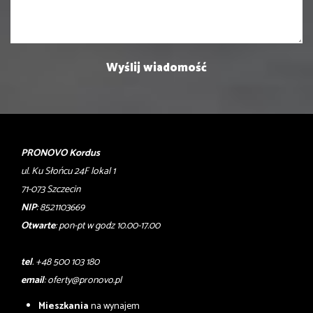
PRONOVO Kordus
ul. Ku Słońcu 24F lokal 1
71-073 Szczecin
NIP
: 8521103669
Otwarte
: pon-pt w godz 10.00-17.00
tel
. +48 500 103 180
email
:
oferty@pronovo.pl
Mieszkania
na wynajem