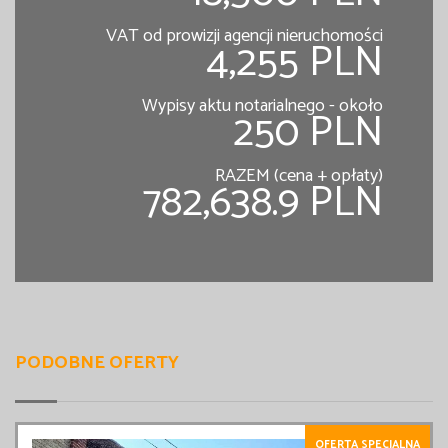
VAT od prowizji agencji nieruchomości
4,255 PLN
Wypisy aktu notarialnego - około
250 PLN
RAZEM (cena + opłaty)
782,638.9 PLN
PODOBNE OFERTY
OFERTA SPECJALNA