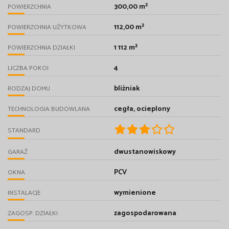
300,00 m²
POWIERZCHNIA
112,00 m²
POWIERZCHNIA UŻYTKOWA
1 112 m²
POWIERZCHNIA DZIAŁKI
4
LICZBA POKOI
bliźniak
RODZAJ DOMU
cegła, ocieplony
TECHNOLOGIA BUDOWLANA
STANDARD
dwustanowiskowy
GARAŻ
PCV
OKNA
wymienione
INSTALACJE
zagospodarowana
ZAGOSP. DZIAŁKI