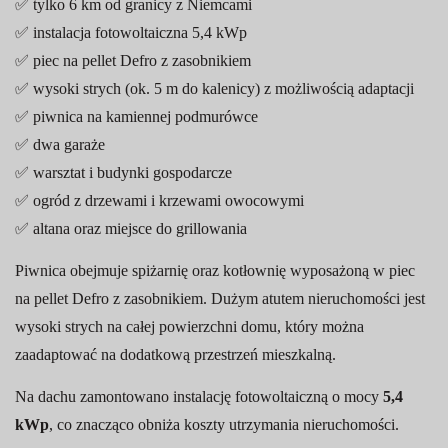
✅ tylko 6 km od granicy z Niemcami
✅ instalacja fotowoltaiczna 5,4 kWp
✅ piec na pellet Defro z zasobnikiem
✅ wysoki strych (ok. 5 m do kalenicy) z możliwością adaptacji
✅ piwnica na kamiennej podmurówce
✅ dwa garaże
✅ warsztat i budynki gospodarcze
✅ ogród z drzewami i krzewami owocowymi
✅ altana oraz miejsce do grillowania
Piwnica obejmuje spiżarnię oraz kotłownię wyposażoną w piec
na pellet Defro z zasobnikiem. Dużym atutem nieruchomości jest
wysoki strych na całej powierzchni domu, który można
zaadaptować na dodatkową przestrzeń mieszkalną.
Na dachu zamontowano instalację fotowoltaiczną o mocy
5,4
kWp
, co znacząco obniża koszty utrzymania nieruchomości.