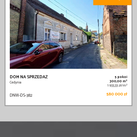
DOM NA SPRZEDAŻ
5 pokoi
2
300,00 m
Cedynia
2
1 933,33 zł/m
580 000 zł
DNW-DS-382