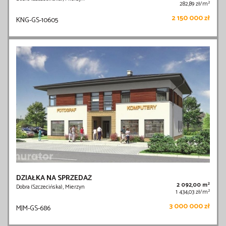
2
282,89 zł/m
2 150 000 zł
KNG-GS-10605
DZIAŁKA NA SPRZEDAŻ
2
2 092,00 m
Dobra (Szczecińska), Mierzyn
2
1 434,03 zł/m
3 000 000 zł
MJM-GS-686