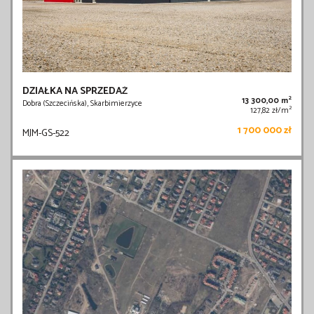
DZIAŁKA NA SPRZEDAŻ
2
13 300,00 m
Dobra (Szczecińska), Skarbimierzyce
2
127,82 zł/m
1 700 000 zł
MJM-GS-522