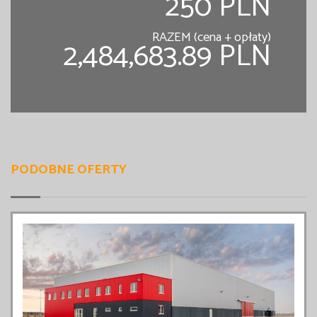
250 PLN
RAZEM (cena + opłaty)
2,484,683.89 PLN
PODOBNE OFERTY