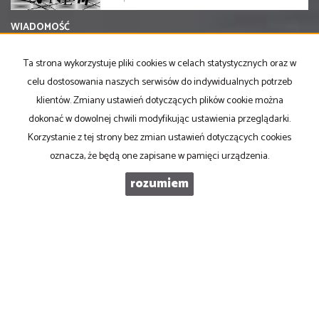
WIADOMOŚĆ
Ta strona wykorzystuje pliki cookies w celach statystycznych oraz w
celu dostosowania naszych serwisów do indywidualnych potrzeb
klientów. Zmiany ustawień dotyczących plików cookie można
dokonać w dowolnej chwili modyfikując ustawienia przeglądarki.
Korzystanie z tej strony bez zmian ustawień dotyczących cookies
oznacza, że będą one zapisane w pamięci urządzenia.
rozumiem
PRONOVO Kordus
ul. Ku Słońcu 24F lokal 1
71-073 Szczecin
NIP
: 8521103669
Otwarte
: pon-pt w godz 10.00-17.00