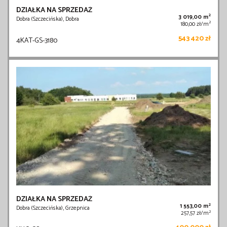
DZIAŁKA NA SPRZEDAŻ
2
3 019,00 m
Dobra (Szczecińska), Dobra
2
180,00 zł/m
543 420 zł
4KAT-GS-3180
DZIAŁKA NA SPRZEDAŻ
2
1 553,00 m
Dobra (Szczecińska), Grzepnica
2
257,57 zł/m