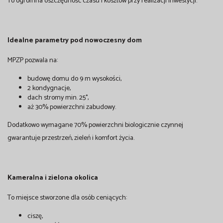
To ogromna oszczędność czasu i kosztów przy realizacji inwestycji.
Idealne parametry pod nowoczesny dom
MPZP pozwala na:
budowę domu do 9 m wysokości,
2 kondygnacje,
dach stromy min. 25°,
aż 30% powierzchni zabudowy.
Dodatkowo wymagane 70% powierzchni biologicznie czynnej
gwarantuje przestrzeń, zieleń i komfort życia.
Kameralna i zielona okolica
To miejsce stworzone dla osób ceniących:
ciszę,