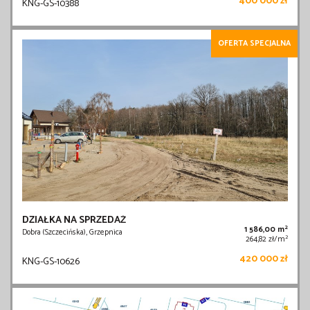
400 000 zł
KNG-GS-10388
OFERTA SPECJALNA
DZIAŁKA NA SPRZEDAŻ
2
1 586,00 m
Dobra (Szczecińska), Grzepnica
2
264,82 zł/m
420 000 zł
KNG-GS-10626