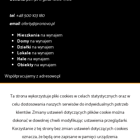
tel
. +48 500 103 180
email
:
oferty@pronovo.pl
Mieszkania
na wynajem
Domy
na wynajem
Działki
na wynajem
Lokale
na wynajem
Hale
na wynajem
Obiekty
na wynajem
Współpracujemy z
adresowo.pl
Mieszkania
na sprzedaż
Domy
na sprzedaż
Ta strona wykorzystuje pliki cookies w celach statystycznych oraz w
Działki
na sprzedaż
celu dostosowania naszych serwisów do indywidualnych potrzeb
Lokale
na sprzedaż
Hale
na sprzedaż
klientów. Zmiany ustawień dotyczących plików cookie można
Obiekty
na sprzedaż
dokonać w dowolnej chwili modyfikując ustawienia przeglądarki.
Korzystanie z tej strony bez zmian ustawień dotyczących cookies
Strona główna
notatnik
Kup
Sprzedaj
Kontakt
oznacza, że będą one zapisane w pamięci urządzenia.