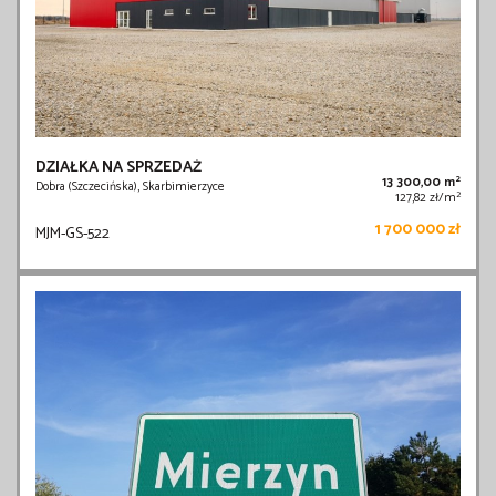
DZIAŁKA NA SPRZEDAŻ
2
13 300,00 m
Dobra (Szczecińska), Skarbimierzyce
2
127,82 zł/m
1 700 000 zł
MJM-GS-522