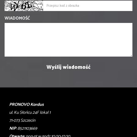
WIADOMOŚĆ
PRONOVO Kordus
ul. Ku Słońcu 24F lokal 1
71-073 Szczecin
NIP
: 8521103669
Otwarte
: pon-pt w godz 10.00-17.00