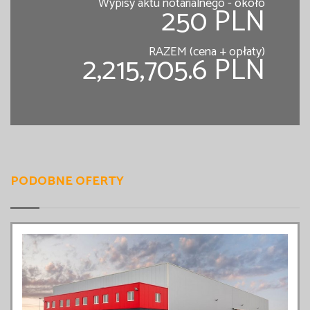
Wypisy aktu notarialnego - około
250 PLN
RAZEM (cena + opłaty)
2,215,705.6 PLN
PODOBNE OFERTY