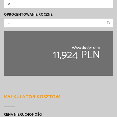
OPROCENTOWANIE ROCZNE
%
Wysokość raty
11,924 PLN
KALKULATOR KOSZTÓW
CENA NIERUCHOMOŚCI