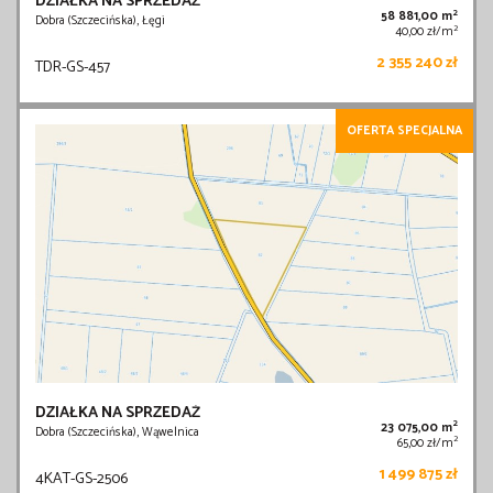
DZIAŁKA NA SPRZEDAŻ
2
58 881,00 m
Dobra (Szczecińska), Łęgi
2
40,00 zł/m
2 355 240 zł
TDR-GS-457
OFERTA SPECJALNA
DZIAŁKA NA SPRZEDAŻ
2
23 075,00 m
Dobra (Szczecińska), Wąwelnica
2
65,00 zł/m
1 499 875 zł
4KAT-GS-2506