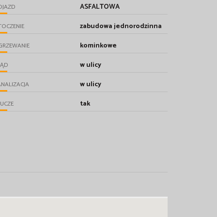
ASFALTOWA
OJAZD
zabudowa jednorodzinna
TOCZENIE
kominkowe
GRZEWANIE
w ulicy
RĄD
w ulicy
NALIZACJA
tak
UCZE