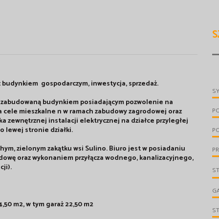
S
 budynkiem gospodarczym, inwestycja, sprzedaż.
S
ą zabudowaną budynkiem posiadającym pozwolenie na
P
 cele mieszkalne n w ramach zabudowy zagrodowej oraz
 zewnętrznej instalacji elektrycznej na działce przyległej
 lewej stronie działki.
P
hym, zielonym zakątku wsi Sulino. Biuro jest w posiadaniu
PR
owę oraz wykonaniem przyłącza wodnego, kanalizacyjnego,
ji).
S
G
,50 m2, w tym garaż 22,50 m2
S