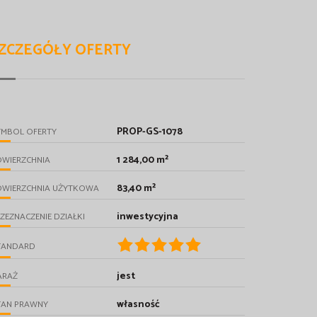
ZCZEGÓŁY OFERTY
PROP-GS-1078
YMBOL OFERTY
1 284,00 m²
OWIERZCHNIA
83,40 m²
OWIERZCHNIA UŻYTKOWA
inwestycyjna
ZEZNACZENIE DZIAŁKI
TANDARD
jest
ARAŻ
własność
TAN PRAWNY