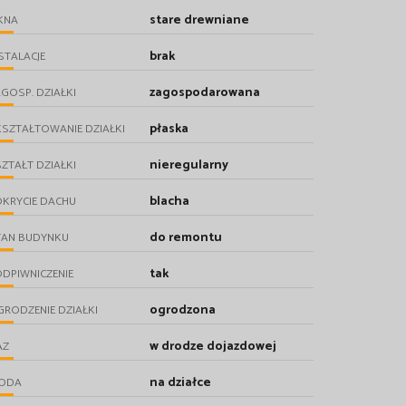
stare drewniane
KNA
brak
STALACJE
zagospodarowana
GOSP. DZIAŁKI
płaska
SZTAŁTOWANIE DZIAŁKI
nieregularny
ZTAŁT DZIAŁKI
blacha
KRYCIE DACHU
do remontu
TAN BUDYNKU
tak
DPIWNICZENIE
ogrodzona
RODZENIE DZIAŁKI
w drodze dojazdowej
AZ
na działce
ODA