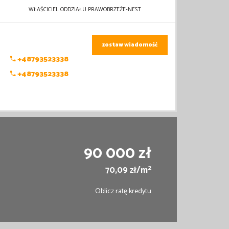
WŁAŚCICIEL ODDZIAŁU PRAWOBRZEŻE-NEST
zostaw wiadomość
+48793523338
+48793523338
90 000 zł
2
70,09 zł/m
Oblicz ratę kredytu