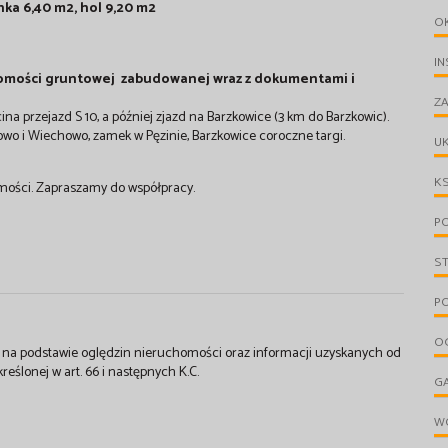
nka 6,40 m2, hol 9,20 m2
O
IN
chomości gruntowej zabudowanej wraz z dokumentami i
ZA
na przejazd S 10, a później zjazd na Barzkowice (3 km do Barzkowic).
nowo i Wiechowo, zamek w Pęzinie, Barzkowice coroczne targi.
UK
KS
homości. Zapraszamy do współpracy.
PO
S
PO
OG
st na podstawie oględzin nieruchomości oraz informacji uzyskanych od
kreślonej w art. 66 i następnych K.C.
G
W