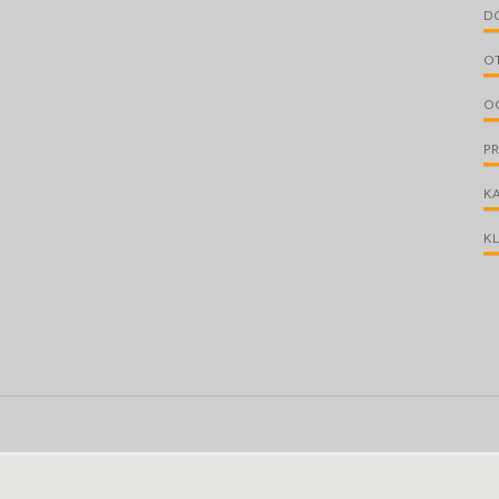
D
O
O
P
KA
KL