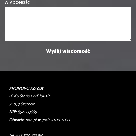
WIADOMOŚĆ
PRONOVO Kordus
ul. Ku Słońcu 24F lokal 1
71-073 Szczecin
NIP
: 8521103669
Otwarte
: pon-pt w godz 10.00-17.00
tel
. +48 500 103 180