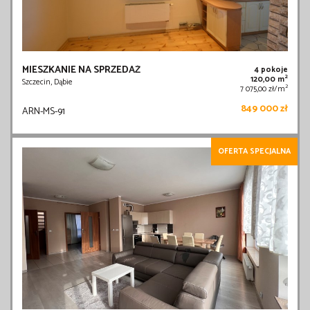
MIESZKANIE NA SPRZEDAŻ
4 pokoje
2
120,00 m
Szczecin, Dąbie
2
7 075,00 zł/m
849 000 zł
ARN-MS-91
OFERTA SPECJALNA