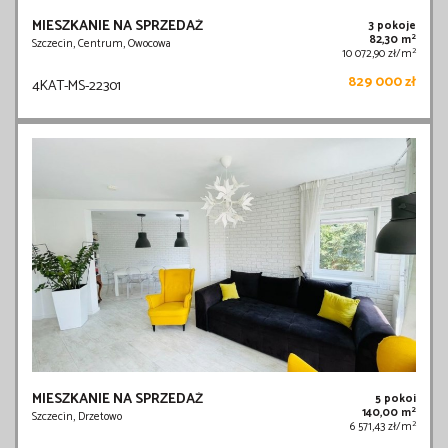
MIESZKANIE NA SPRZEDAŻ
3 pokoje
2
82,30 m
Szczecin, Centrum, Owocowa
2
10 072,90 zł/m
829 000 zł
4KAT-MS-22301
MIESZKANIE NA SPRZEDAŻ
5 pokoi
2
140,00 m
Szczecin, Drzetowo
2
6 571,43 zł/m