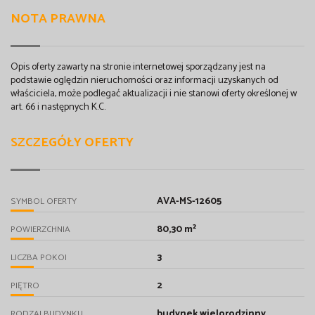
NOTA PRAWNA
Opis oferty zawarty na stronie internetowej sporządzany jest na
podstawie oględzin nieruchomości oraz informacji uzyskanych od
właściciela, może podlegać aktualizacji i nie stanowi oferty określonej w
art. 66 i następnych K.C.
SZCZEGÓŁY OFERTY
AVA-MS-12605
SYMBOL OFERTY
80,30 m²
POWIERZCHNIA
3
LICZBA POKOI
2
PIĘTRO
budynek wielorodzinny
RODZAJ BUDYNKU