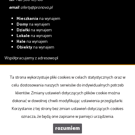
email
:
oferty@pronovo.pl
Mieszkania
na wynajem
Domy
na wynajem
Działki
na wynajem
Lokale
na wynajem
Hale
na wynajem
Obiekty
na wynajem
Współpracujemy z
adresowo.pl
Mieszkania
na sprzedaż
Domy
na sprzedaż
Ta strona wykorzystuje pliki cookies w celach statystycznych oraz w
Działki
na sprzedaż
celu dostosowania naszych serwisów do indywidualnych potrzeb
Lokale
na sprzedaż
Hale
na sprzedaż
klientów. Zmiany ustawień dotyczących plików cookie można
Obiekty
na sprzedaż
dokonać w dowolnej chwili modyfikując ustawienia przeglądarki.
Korzystanie z tej strony bez zmian ustawień dotyczących cookies
Strona główna
notatnik
Kup
Sprzedaj
Kontakt
oznacza, że będą one zapisane w pamięci urządzenia.
rozumiem
PRONOVO Nieruchomości
Galactica Virgo
2026
Program dla biur nieruchomości