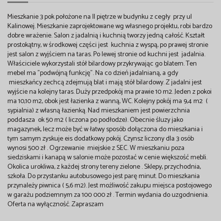
Mieszkanie 3 pok położone na II piętrze w budynku z cegły przy ul
Kalinowej. Mieszkanie zaprojektowane wg własnego projektu, robi bardzo
dobre wrażenie. Salon z jadalnią i kuchnią tworzy jedną całość. Kształt
prostokątny, w środkowej części jest kuchnia z wyspą, po prawej stronie
jest salon z wyjściem na taras. Po lewej stronie od kuchni jest jadalnia.
Właściciele wykorzystali stół bilardowy przykrywając go blatem. Ten
mebel ma "podwójną funkcję". Na co dzień jadalnianą, a gdy
mieszkańcy zechcą zdejmują blat i mają stół bilardowy. Z jadalni jest
wyjście na kolejny taras. Duży przedpokój ma prawie 10 m2. Jeden z pokoi
ma 10,10 m2, obok jest łazienka z wanną, WC. Kolejny pokój ma 9,4 m2 (
sypialnia) z własną łazienką. Nad mieszkaniem jest powierzchnia
poddasza ok 50 m2 ( liczona po podłodze). Obecnie śluzy jako
magazynek, lecz może być w łatwy sposób dołączona do mieszkania i
tym samym zyskuje eis dodatkowy pokój. Czynsz liczony dla 3 osób
wynosi 500 zł . Ogrzewanie miejskie z SEC. W mieszkaniu poza
siedziskami i kanapą w salonie może pozostać w cenie większość mebli.
Okolica urokliwa, z każdej strony tereny zielone . Sklepy, przychodnia,
szkoła. Do przystanku autobusowego jest parę minut. Do mieszkania
przynależy piwnica ( 5,6 m2). Jest możliwość zakupu miejsca postojowego
w garażu podziemnym za 100 000 zł . Termin wydania do uzgodnienia.
Oferta na wyłączność. Zapraszam