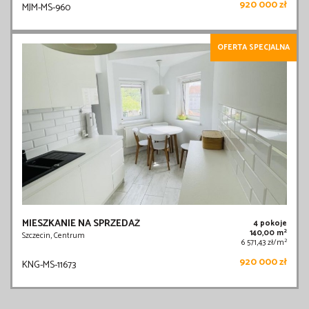
920 000 zł
MJM-MS-960
OFERTA SPECJALNA
MIESZKANIE NA SPRZEDAŻ
4 pokoje
2
140,00 m
Szczecin, Centrum
2
6 571,43 zł/m
920 000 zł
KNG-MS-11673