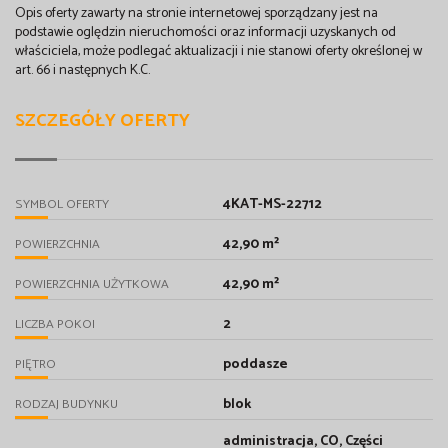
Opis oferty zawarty na stronie internetowej sporządzany jest na
podstawie oględzin nieruchomości oraz informacji uzyskanych od
właściciela, może podlegać aktualizacji i nie stanowi oferty określonej w
art. 66 i następnych K.C.
SZCZEGÓŁY OFERTY
4KAT-MS-22712
SYMBOL OFERTY
42,90 m²
POWIERZCHNIA
42,90 m²
POWIERZCHNIA UŻYTKOWA
2
LICZBA POKOI
poddasze
PIĘTRO
blok
RODZAJ BUDYNKU
administracja, CO, Części