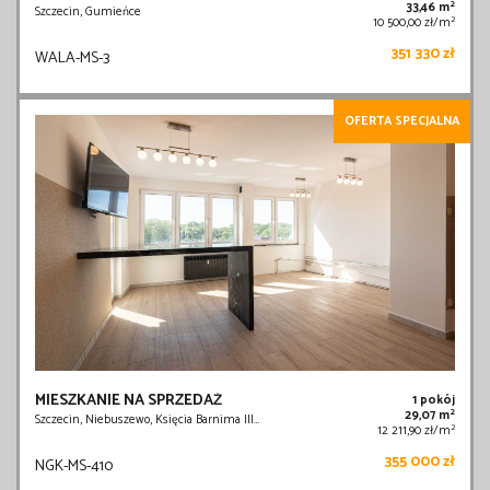
2
33,46 m
Szczecin, Gumieńce
2
10 500,00 zł/m
351 330 zł
WALA-MS-3
OFERTA SPECJALNA
MIESZKANIE NA SPRZEDAŻ
1 pokój
2
29,07 m
Szczecin, Niebuszewo, Księcia Barnima III…
2
12 211,90 zł/m
355 000 zł
NGK-MS-410