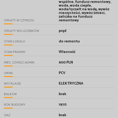
wspólne, fundusz remontowy,
woda, woda ciepła,
woda/ryczałt na wodę, wywóz
nieczystości, wywóz śmieci,
zaliczka na fundusz
remontowy
OPŁATY W CZYNSZU
prąd
OPŁATY WG LICZNIKÓW
do remontu
STAN LOKALU
Własność
STAN PRAWNY
600 PLN
MIES. CZYNSZ ADMIN.
PCV
OKNA
ELEKTRYCZNA
INSTALACJE
brak
BALKON
1970
ROK BUDOWY
brak
GAZ