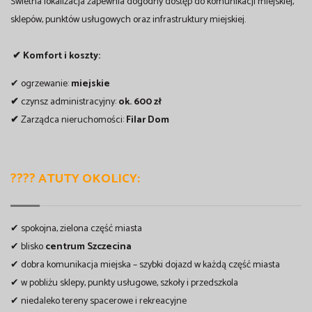
Świetna lokalizacja zapewnia dogodny dostęp do komunikacji miejskiej,
sklepów, punktów usługowych oraz infrastruktury miejskiej.
✔ Komfort i koszty:
✔ ogrzewanie:
miejskie
✔
czynsz administracyjny:
ok. 600 zł
✔
Zarządca nieruchomości:
Filar Dom
????
ATUTY OKOLICY:
✔ spokojna, zielona część miasta
✔ blisko
centrum Szczecina
✔ dobra komunikacja miejska – szybki dojazd w każdą część miasta
✔ w pobliżu sklepy, punkty usługowe, szkoły i przedszkola
✔ niedaleko tereny spacerowe i rekreacyjne