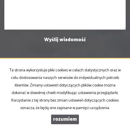
Ta strona wykorzystuje pliki cookies w celach statystycznych oraz w
PRONOVO Kordus
celu dostosowania naszych serwisów do indywidualnych potrzeb
ul. Ku Słońcu 24F lokal 1
klientów. Zmiany ustawień dotyczących plików cookie można
71-073 Szczecin
dokonać w dowolnej chwili modyfikując ustawienia przeglądarki.
NIP
: 8521103669
Korzystanie z tej strony bez zmian ustawień dotyczących cookies
Otwarte
: pon-pt w godz 10.00-17.00
oznacza, że będą one zapisane w pamięci urządzenia.
rozumiem
tel
. +48 500 103 180
email
:
oferty@pronovo.pl