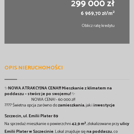
299 000 zł
2
6 969,70 zł/m
Oblicz ratę kredytu
OPIS NIERUCHOMOŚCI
✨
NOWA ATRAKCYJNA CENA!!!
Mieszkanie z klimatem na
poddaszu – stwórz je po swojemu!
✨
NOWA CENA! - 60 000 zł!
???? Świetna opcja zarówno do
zamieszkania
, jak i
inwestycje
Szczecin, ul. Emilii Plater 89
Na sprzedaż mieszkanie o powierzchni
42,9 m²
, zlokalizowane przy
ulicy
Emilii Plater w Szczecinie
. Lokal znajduje się
na poddaszu
, co