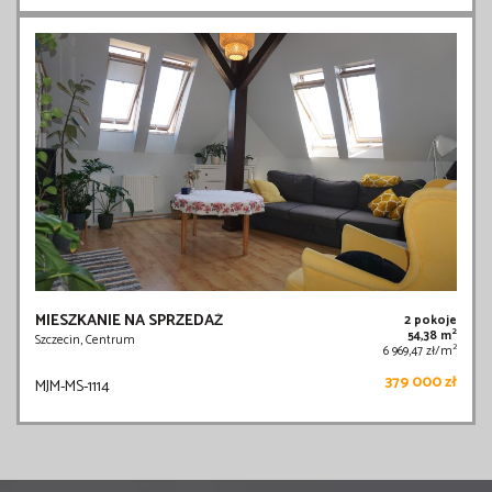
MIESZKANIE NA SPRZEDAŻ
2 pokoje
2
54,38 m
Szczecin, Centrum
2
6 969,47 zł/m
379 000 zł
MJM-MS-1114