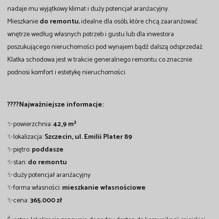
nadaje mu wyjątkowy klimat i duży potencjał aranżacyjny.
Mieszkanie
do remontu
, idealne dla osób, które chcą zaaranżować
wnętrze według własnych potrzeb i gustu lub dla inwestora
poszukującego nieruchomości pod wynajem bądź dalszą odsprzedaż.
Klatka schodowa jest w trakcie generalnego remontu co znacznie
podnosi komfort i estetykę nieruchomości.
????Najważniejsze informacje:
✨powierzchnia:
42,9 m²
✨lokalizacja:
Szczecin, ul. Emilii Plater 89
✨piętro:
poddasze
✨stan:
do remontu
✨duży potencjał aranżacyjny
✨forma własności:
mieszkanie własnościowe
✨cena:
365.000 zł