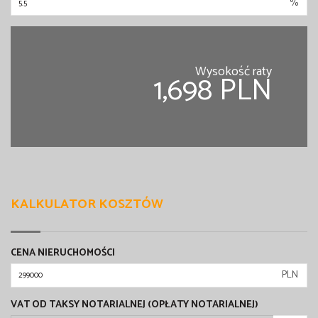
%
Wysokość raty
1,698 PLN
KALKULATOR KOSZTÓW
CENA NIERUCHOMOŚCI
PLN
VAT OD TAKSY NOTARIALNEJ (OPŁATY NOTARIALNEJ)