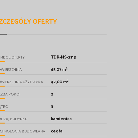
ZCZEGÓŁY OFERTY
TDR-MS-2113
YMBOL OFERTY
45,07 m²
OWIERZCHNIA
42,00 m²
OWIERZCHNIA UŻYTKOWA
2
CZBA POKOI
3
ĘTRO
kamienica
ODZAJ BUDYNKU
cegła
ECHNOLOGIA BUDOWLANA