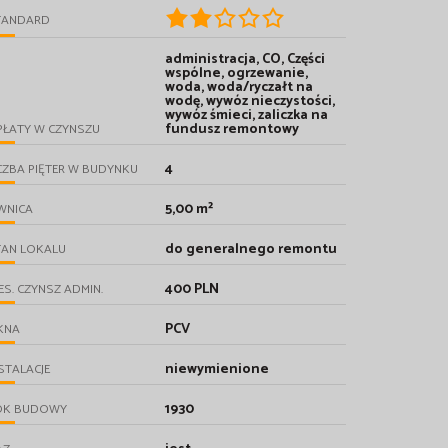
TANDARD
administracja, CO, Części
wspólne, ogrzewanie,
woda, woda/ryczałt na
wodę, wywóz nieczystości,
wywóz śmieci, zaliczka na
fundusz remontowy
PŁATY W CZYNSZU
4
CZBA PIĘTER W BUDYNKU
5,00 m²
WNICA
do generalnego remontu
TAN LOKALU
400 PLN
ES. CZYNSZ ADMIN.
PCV
KNA
niewymienione
STALACJE
1930
OK BUDOWY