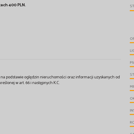
ach 400 PLN.
S
O
LI
PI
S
st na podstawie oględzin nieruchomości oraz informacji uzyskanych od
kreślonej w art. 66 i następnych K.C.
MI
O
IN
R