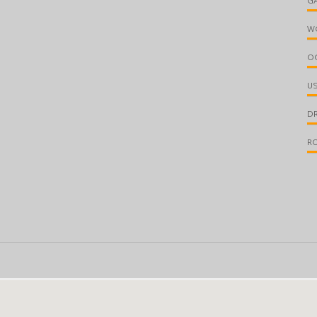
G
W
O
U
D
R