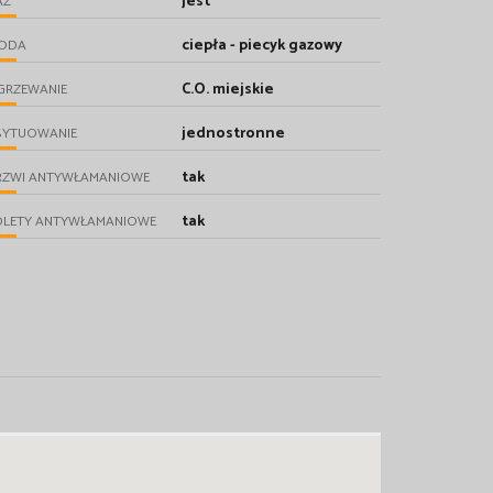
jest
AZ
ciepła - piecyk gazowy
ODA
C.O. miejskie
GRZEWANIE
jednostronne
SYTUOWANIE
tak
RZWI ANTYWŁAMANIOWE
tak
OLETY ANTYWŁAMANIOWE