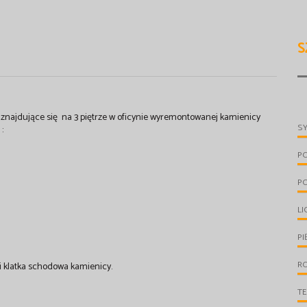
S
znajdujące się na 3 piętrze w oficynie wyremontowanej kamienicy
S
:
P
P
LI
PI
R
i klatka schodowa kamienicy.
T